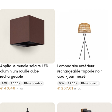
Ajouter au panier
Applique murale solaire LED
Lampadaire extérieur
aluminium rouille cube
rechargeable tripode noir
rechargeable
abat-jour tressé
9 W
4000K
Blanc neutre
9 W
2700K
Blanc chaud
€
40,46
€
257,61
HTVA
HTVA
Ajouter au panier
Ajouter au panier