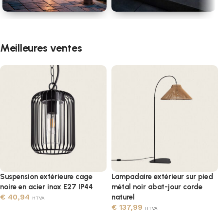
Allée & chemin
Escaliers &
marches
Meilleures ventes
Suspension extérieure cage
Lampadaire extérieur sur pied
noire en acier inox E27 IP44
métal noir abat-jour corde
€
40,94
naturel
HTVA
€
137,99
HTVA
Ajouter au panier