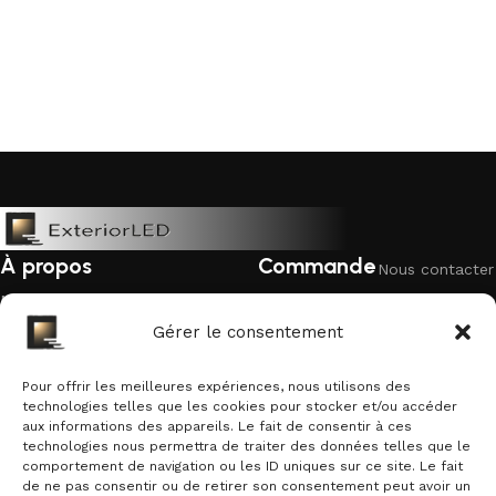
CARTES CADEAU
ÉCLAIRAGE
NON CATÉGORISÉ
EXTÉRIEUR
À propos
Commande
Nous contacter
Mentions légales
Livraison &
Politique de
retour
cookies
Gérer le consentement
Politique de confidentialité
Garantie &
Qui sommes-nous ?
remboursement
Pour offrir les meilleures expériences, nous utilisons des
technologies telles que les cookies pour stocker et/ou accéder
Suivre une
aux informations des appareils. Le fait de consentir à ces
commande
technologies nous permettra de traiter des données telles que le
Recevez nos offres exclusives
comportement de navigation ou les ID uniques sur ce site. Le fait
de ne pas consentir ou de retirer son consentement peut avoir un