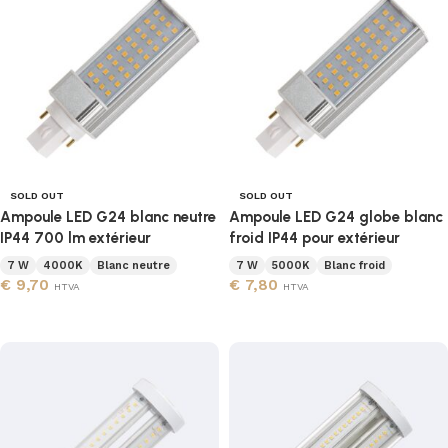
SOLD OUT
SOLD OUT
Ampoule LED G24 blanc neutre
Ampoule LED G24 globe blanc
IP44 700 lm extérieur
froid IP44 pour extérieur
7 W
4000K
Blanc neutre
7 W
5000K
Blanc froid
€
9,70
€
7,80
HTVA
HTVA
Lire la suite
Lire la suite