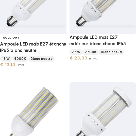
Ampoule LED maïs E27
SOLD OUT
extérieur blanc chaud IP65
Ampoule LED maïs E27 étanche
IP65 blanc neutre
27 W
2700K
Blanc chaud
€
23,99
18 W
4000K
Blanc neutre
HTVA
€
13,14
HTVA
Ajouter au panier
Lire la suite