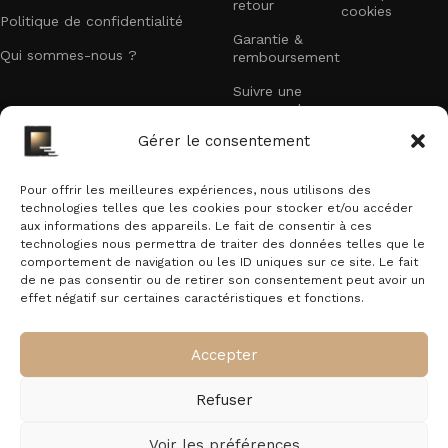
retour
cookies
Comment choisir entre culots et formats
Politique de confidentialité
Garantie &
(E27, E40, PAR20–PAR38, Corn, G24,
Qui sommes-nous ?
remboursement
filament, RGB)?
Suivre une
commande
Sélectionnez d'abord le culot compatible avec votre
Recevez nos offres exclusives
Gérer le consentement
luminaire (E27/E40/G24). Ensuite, adaptez le format à
Faites partie des premiers à recevoir nos
l'usage : spots PAR pour un faisceau dirigé et accentuation,
promotions et offres exclusives dans votre boîte
Pour offrir les meilleures expériences, nous utilisons des
ampoules Corn pour un éclairage omnidirectionnel haute
technologies telles que les cookies pour stocker et/ou accéder
mail.
puissance, filament pour un rendu décoratif, et RGB pour
aux informations des appareils. Le fait de consentir à ces
technologies nous permettra de traiter des données telles que le
des ambiances colorées. Vérifiez dimensions et dégagement
E-mail
comportement de navigation ou les ID uniques sur ce site. Le fait
avant d'acheter.
de ne pas consentir ou de retirer son consentement peut avoir un
effet négatif sur certaines caractéristiques et fonctions.
Quelle température de couleur choisir pour
En vous inscrivant vous acceptez notre politique de confidentialité.
éclairer un jardin, une terrasse ou une
Accepter
piscine?
Refuser
Pour une ambiance chaleureuse et accueillante privilégiez 2
ExteriorLED.com
© 2026
Tous droits réservés
.
Voir les préférences