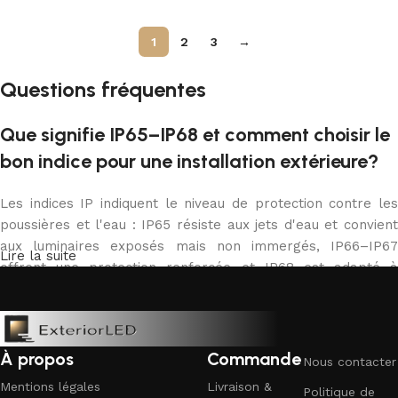
1
2
3
→
Questions fréquentes
Que signifie IP65–IP68 et comment choisir le
bon indice pour une installation extérieure?
Les indices IP indiquent le niveau de protection contre les
poussières et l'eau : IP65 résiste aux jets d'eau et convient
aux luminaires exposés mais non immergés, IP66–IP67
Lire la suite
offrent une protection renforcée et IP68 est adapté à
l'immersion continue sous conditions définies. Choisissez
IP65 pour façades et jardinières abritées, IP67/68 pour
usages près ou dans l'eau (bords de piscine, bassins) et
vérifiez toujours la compatibilité entre l'ampoule et le
À propos
Commande
Nous contacter
luminaire.
Mentions légales
Livraison &
Politique de