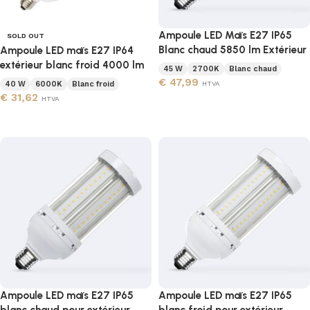
Ampoule LED Maïs E27 IP65
SOLD OUT
Blanc chaud 5850 lm Extérieur
Ampoule LED maïs E27 IP64
extérieur blanc froid 4000 lm
45 W
2700K
Blanc chaud
€
47,99
40 W
6000K
Blanc froid
HTVA
€
31,62
HTVA
Ajouter au panier
Lire la suite
Ampoule LED maïs E27 IP65
Ampoule LED maïs E27 IP65