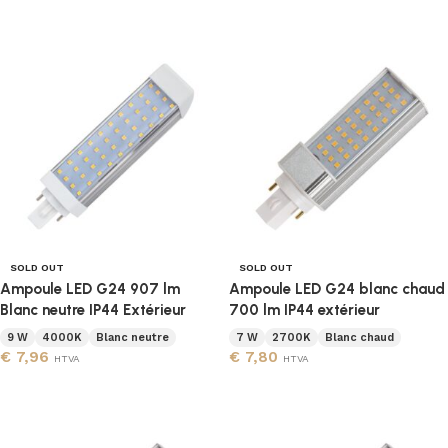
Ajouter au panier
Lire la suite
SOLD OUT
SOLD OUT
Ampoule LED G24 907 lm
Ampoule LED G24 blanc chaud
Blanc neutre IP44 Extérieur
700 lm IP44 extérieur
9 W
4000K
Blanc neutre
7 W
2700K
Blanc chaud
€
7,96
€
7,80
HTVA
HTVA
Lire la suite
Lire la suite