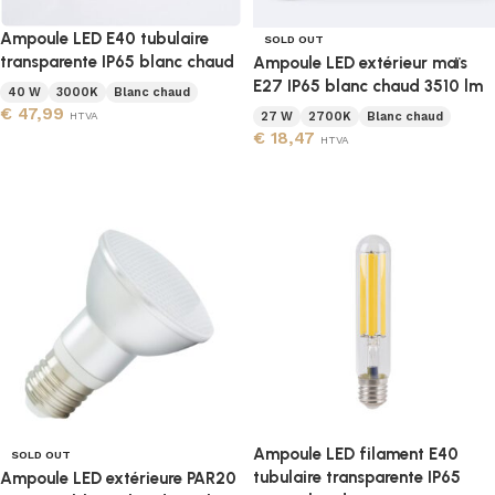
Ampoule LED E40 tubulaire
SOLD OUT
transparente IP65 blanc chaud
Ampoule LED extérieur maïs
E27 IP65 blanc chaud 3510 lm
40 W
3000K
Blanc chaud
€
47,99
HTVA
27 W
2700K
Blanc chaud
€
18,47
HTVA
Ajouter au panier
Lire la suite
Ampoule LED filament E40
SOLD OUT
tubulaire transparente IP65
Ampoule LED extérieure PAR20