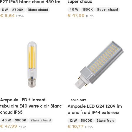
super chaud
E27 IP65 blanc chaud 450 lm
40 W
1800K
Super chaud
5 W
2700K
Blanc chaud
€
47,99
€
5,64
HTVA
HTVA
Ajouter au panier
Lire la suite
Ampoule LED filament
SOLD OUT
tubulaire E40 verre clair Blanc
Ampoule LED G24 1209 lm
chaud IP65
blanc froid IP44 extérieur
40 W
3000K
Blanc chaud
12 W
5000K
Blanc froid
€
47,99
€
10,77
HTVA
HTVA