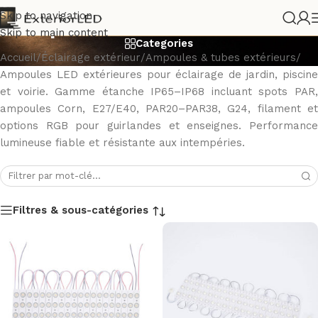
Ampoules LED extérieures
Skip to navigation
Skip to main content
Categories
Accueil
/
Éclairage extérieur
/
Ampoules & tubes extérieurs
/
Ampoules LED extérieures pour éclairage de jardin, piscine
et voirie. Gamme étanche IP65–IP68 incluant spots PAR,
ampoules Corn, E27/E40, PAR20–PAR38, G24, filament et
options RGB pour guirlandes et enseignes. Performance
lumineuse fiable et résistante aux intempéries.
Filtres & sous-catégories