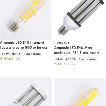
Ampoule LED E40 filament
SOLD OUT
tubulaire verre IP65 extérieur
Ampoule LED E40 Maïs
extérieure IP64 Blanc neutre
40 W
1800K
Super chaud
€
47,99
HTVA
54 W
4000K
Blanc neutre
€
50,74
HTVA
Ajouter au panier
Lire la suite