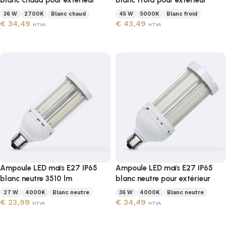
blanc chaud pour extérieur
blanc froid pour extérieur
36 W
2700K
Blanc chaud
45 W
5000K
Blanc froid
€
34,49
€
43,49
HTVA
HTVA
Ajouter au panier
Ajouter au panier
Ampoule LED maïs E27 IP65
Ampoule LED maïs E27 IP65
blanc neutre 3510 lm
blanc neutre pour extérieur
27 W
4000K
Blanc neutre
36 W
4000K
Blanc neutre
€
23,99
€
34,49
HTVA
HTVA
Ajouter au panier
Ajouter au panier