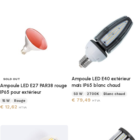
Ampoule LED E40 extérieur
SOLD OUT
maïs IP65 blanc chaud
Ampoule LED E27 PAR38 rouge
IP65 pour extérieur
50 W
2700K
Blanc chaud
€
79,49
15 W
Rouge
HTVA
€
12,62
HTVA
Ajouter au panier
Lire la suite