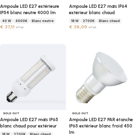
Ampoule LED E27 extérieure
Ampoule LED E27 maïs IP64
IP54 blanc neutre 4000 lm
extérieur blanc chaud
40 W
4000K
Blanc neutre
18 W
2700K
Blanc chaud
€
37,11
€
26,09
HTVA
HTVA
Ajouter au panier
Ajouter au panier
SOLD OUT
SOLD OUT
Ampoule LED E27 maïs IP65
Ampoule LED E27 PAR étanche
blanc chaud pour extérieur
IP65 extérieur blanc froid 450
lm
18 W
2700K
Blanc chaud