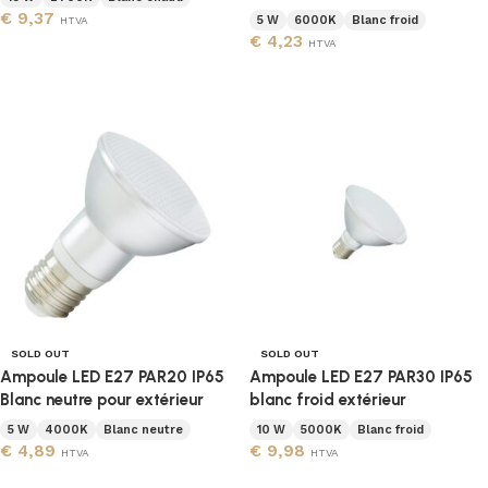
€
9,37
5 W
6000K
Blanc froid
HTVA
€
4,23
HTVA
Lire la suite
Lire la suite
SOLD OUT
SOLD OUT
Ampoule LED E27 PAR20 IP65
Ampoule LED E27 PAR30 IP65
Blanc neutre pour extérieur
blanc froid extérieur
5 W
4000K
Blanc neutre
10 W
5000K
Blanc froid
€
4,89
€
9,98
HTVA
HTVA
Lire la suite
Lire la suite