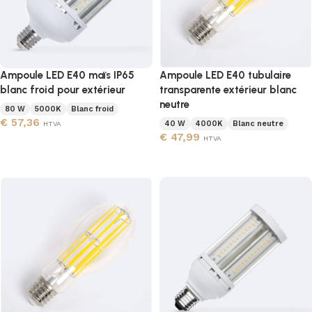
Ampoule LED E40 maïs IP65
Ampoule LED E40 tubulaire
blanc froid pour extérieur
transparente extérieur blanc
neutre
80 W
5000K
Blanc froid
€
57,36
40 W
4000K
Blanc neutre
HTVA
€
47,99
HTVA
Ajouter au panier
Ajouter au panier