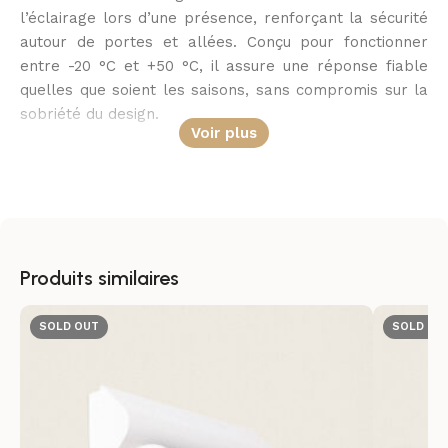
l’éclairage lors d’une présence, renforçant la sécurité
autour de portes et allées. Conçu pour fonctionner
entre -20 °C et +50 °C, il assure une réponse fiable
quelles que soient les saisons, sans compromis sur la
sobriété du design.
Voir plus
Éclairage directionnel et mise en valeur
précise
Les deux spots orientables délivrent un faisceau serré
de 24° pour souligner volumes et matériaux avec
Produits similaires
précision. Compatibles avec ampoules GU10 (non
incluses) et limités à une puissance maximale de 10 W,
SOLD OUT
SOLD OU
ils offrent un rendu concentré, parfait pour mettre en
valeur entrées, murs ou jardinières.
Résistance et durabilité