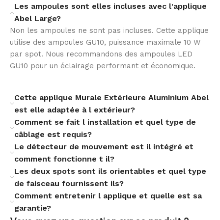
240V AC. Compatible avec les réseaux courants (50-60
Les ampoules sont elles incluses avec l'applique
Hz), elle diffuse un éclairage efficace et stable, pensé
Abel Large?
pour un usage quotidien autour de la maison ou sur des
Non les ampoules ne sont pas incluses. Cette applique
bâtiments résidentiels.
utilise des ampoules GU10, puissance maximale 10 W
par spot. Nous recommandons des ampoules LED
GU10 pour un éclairage performant et économique.
Cette applique Murale Extérieure Aluminium Abel
est elle adaptée à l extérieur?
Comment se fait l installation et quel type de
câblage est requis?
Le détecteur de mouvement est il intégré et
comment fonctionne t il?
Les deux spots sont ils orientables et quel type
de faisceau fournissent ils?
Comment entretenir l applique et quelle est sa
garantie?