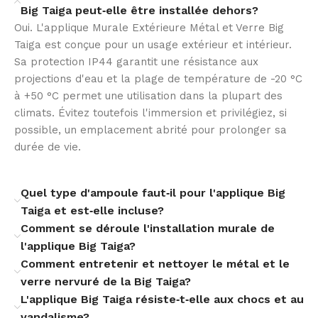
Big Taiga peut‑elle être installée dehors?
Installation et compatibilité
Oui. L'applique Murale Extérieure Métal et Verre Big
Taiga est conçue pour un usage extérieur et intérieur.
La Big Taiga s’installe facilement au mur grâce à une
Sa protection IP44 garantit une résistance aux
fixation discrète et un câblage standard en 220–240 V.
projections d'eau et la plage de température de -20 °C
Conçue pour une seule source E27, elle reste simple à
à +50 °C permet une utilisation dans la plupart des
remplacer ou à mettre à jour. Son format compact et
climats. Évitez toutefois l'immersion et privilégiez, si
son poids maîtrisé facilitent la mise en place.
possible, un emplacement abrité pour prolonger sa
durée de vie.
Ambiances et usages
Quel type d'ampoule faut‑il pour l'applique Big
Sa silhouette contemporaine s’adapte à de nombreux
Taiga et est‑elle incluse?
contextes : porches, couloirs, terrasses abritées ou
Comment se déroule l'installation murale de
espaces commerciaux. En tant qu’applique extérieure
l'applique Big Taiga?
élégante, le verre strié habille l’éclairage d’une
Comment entretenir et nettoyer le métal et le
présence discrète et crée une atmosphère
verre nervuré de la Big Taiga?
chaleureuse pour projets résidentiels et
professionnels soignés.
L'applique Big Taiga résiste‑t‑elle aux chocs et au
vandalisme?