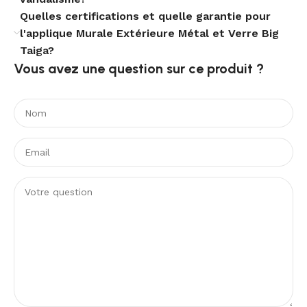
Sécurité et garantie
Quelles certifications et quelle garantie pour
l'applique Murale Extérieure Métal et Verre Big
La Big Taiga respecte les exigences de sécurité
Taiga?
électrique de classe I et est conforme aux
Vous avez une question sur ce produit ?​
certifications CE, RoHS et UKCA. Livrée avec une
garantie de trois ans, elle offre une tranquillité d’esprit
appréciable pour les installations durables, tout en
garantissant une qualité de fabrication contrôlée.