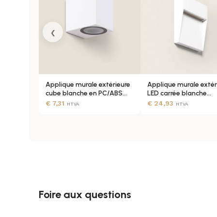
N'INCLUT PAS
‹
CERTIFICATS
Applique murale extérieure
Applique murale extér
GARANTIE
cube blanche en PC/ABS
LED carrée blanche
IP44 GU10
aluminium
€
7,31
€
24,93
HTVA
HTVA
WIFI
Foire aux questions