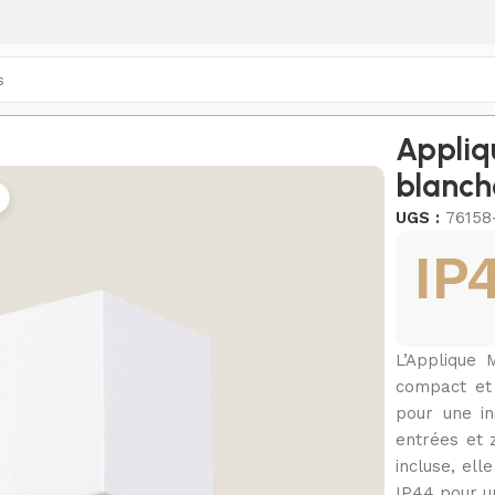
Appliques murales
/
Appliq
blanch
UGS :
76158
IP
L’Applique 
compact et 
pour une in
entrées et 
incluse, ell
IP44 pour u