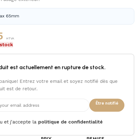
Max 65mm
5
HTVA
 stock
duit est actuellement en rupture de stock.
panique! Entrez votre email et soyez notifié dès que
it est de retour.
Être notifié
lu et j'accepte la
politique de confidentialité
É
PRIX
REMISE