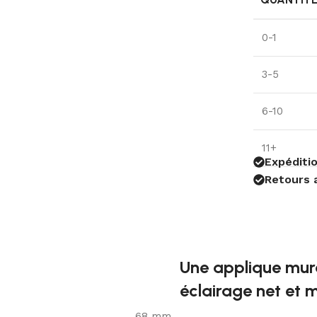
0-1
3-5
6-10
11+
Expéditio
Retours 
Une applique mur
éclairage net et
68 mm