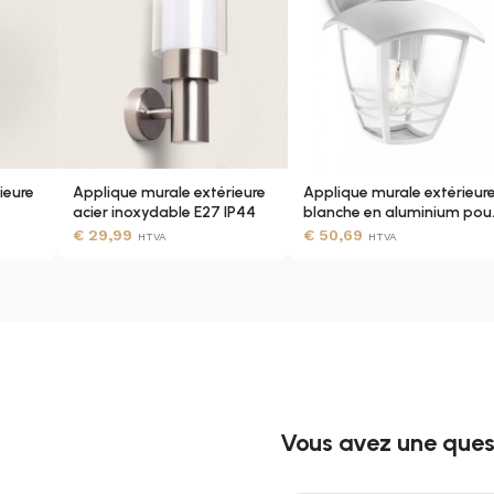
Sa classe d’isolation élec
Ampoules
AC et sa fréquence de 50
courante et rassurante. 
extérieur.
CE, RoHS, UKCA
Caractéristiques 
Applique murale extérieu
ieure
Applique murale extérieure
Applique murale extérieur
3 ans
acier inoxydable E27 IP44
blanche en aluminium pou
ampoule GU10. Puissanc
ampoule E27
€
29,99
€
50,69
HTVA
HTVA
protection IP44 et usage e
Non
Vous avez une quest