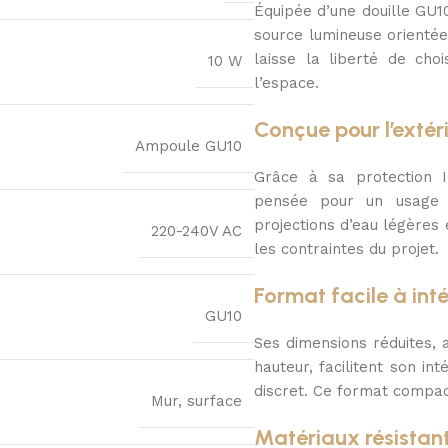
Équipée d’une douille GU1
source lumineuse orientée 
laisse la liberté de cho
10 W
l’espace.
Conçue pour l’extér
Ampoule GU10
Grâce à sa protection I
pensée pour un usage e
projections d’eau légères 
220-240V AC
les contraintes du projet.
Format facile à int
GU10
Ses dimensions réduites,
hauteur, facilitent son i
discret. Ce format compact
Mur, surface
Matériaux résistan