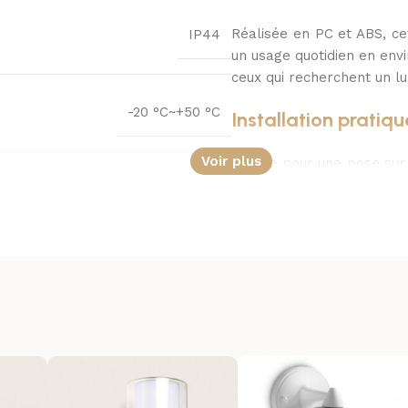
Réalisée en PC et ABS, ce
IP44
un usage quotidien en envi
ceux qui recherchent un l
-20 °C~+50 °C
Installation pratiqu
Voir plus
Prévue pour une pose sur 
simplicité dans de nombre
Extérieur
en place propre et direct
Une solution fiab
Blanc
extérieurs
Cette applique murale ext
PC, ABS
esthétique. Elle diffuse
allure épurée, parfaitem