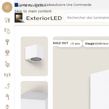
Langue
Carte Cadeau
Suivre Une Commande
Skip to navigation
Skip to main content
Accueil
/
Éclairage extérieur
/
Appliques extérieures
/
SOLD OUT
Garantie
:
3 ans
Usage
:
Extérieur