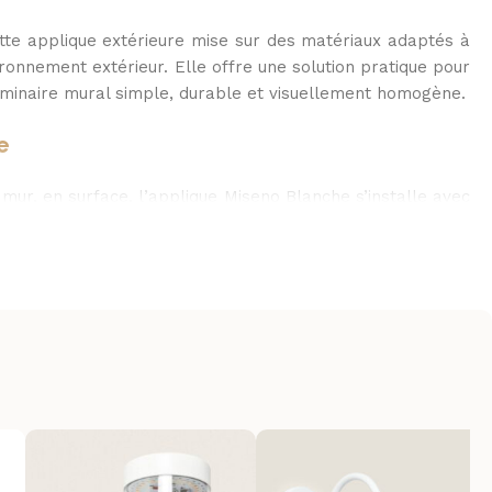
tte applique extérieure mise sur des matériaux adaptés à
ronnement extérieur. Elle offre une solution pratique pour
uminaire mural simple, durable et visuellement homogène.
e
mur, en surface, l’applique Miseno Blanche s’installe avec
ux contextes extérieurs. Sa conception favorise une mise
e, idéale pour compléter un éclairage d’accompagnement.
le pour façades, entrées et passages
érieure répond aux besoins d’un éclairage fonctionnel et
 une présence lumineuse ciblée tout en conservant une
ent adaptée aux aménagements contemporains.