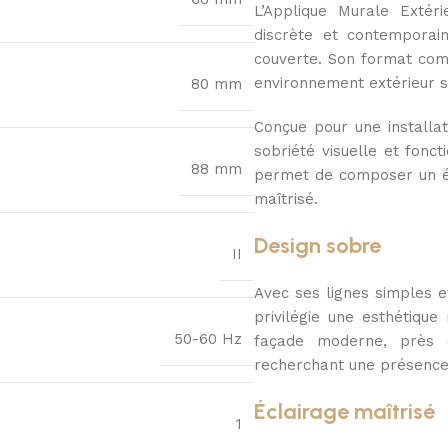
L’Applique Murale Extér
discrète et contemporai
couverte. Son format comp
environnement extérieur s
80 mm
Conçue pour une installat
sobriété visuelle et fonc
88 mm
permet de composer un éc
maîtrisé.
Design sobre
II
Avec ses lignes simples 
privilégie une esthétique
50-60 Hz
façade moderne, près 
recherchant une présence 
Éclairage maîtrisé
1