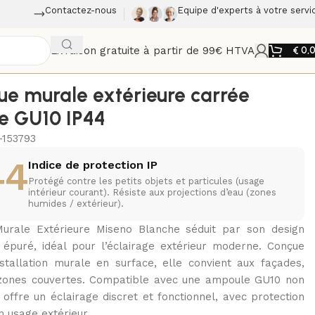
Contactez-nous
Equipe d'experts à votre servi
Livraison gratuite à partir de 99€ HTVA
€
0,
ue murale extérieure carrée
e GU10 IP44
-153793
44
Indice de protection IP
Protégé contre les petits objets et particules (usage
intérieur courant). Résiste aux projections d’eau (zones
humides / extérieur).
Murale Extérieure Miseno Blanche séduit par son design
épuré, idéal pour l’éclairage extérieur moderne. Conçue
stallation murale en surface, elle convient aux façades,
zones couvertes. Compatible avec une ampoule GU10 non
e offre un éclairage discret et fonctionnel, avec protection
n usage extérieur.