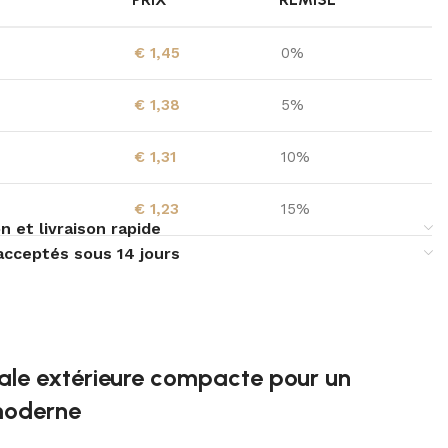
€
1,45
0%
€
1,38
5%
€
1,31
10%
€
1,23
15%
n et livraison rapide
acceptés sous 14 jours
ale extérieure compacte pour un
 moderne