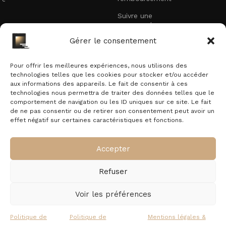
Suivre une
commande
Recevez nos offres exclusives
Gérer le consentement
Faites partie des premiers à recevoir nos
promotions et offres exclusives dans votre boîte
Pour offrir les meilleures expériences, nous utilisons des
technologies telles que les cookies pour stocker et/ou accéder
mail.
aux informations des appareils. Le fait de consentir à ces
technologies nous permettra de traiter des données telles que le
E-mail
comportement de navigation ou les ID uniques sur ce site. Le fait
de ne pas consentir ou de retirer son consentement peut avoir un
effet négatif sur certaines caractéristiques et fonctions.
En vous inscrivant vous acceptez notre politique de confidentialité.
Accepter
Refuser
ExteriorLED.com
© 2026
Tous droits réservés
.
Voir les préférences
Politique de
Politique de
Mentions légales &