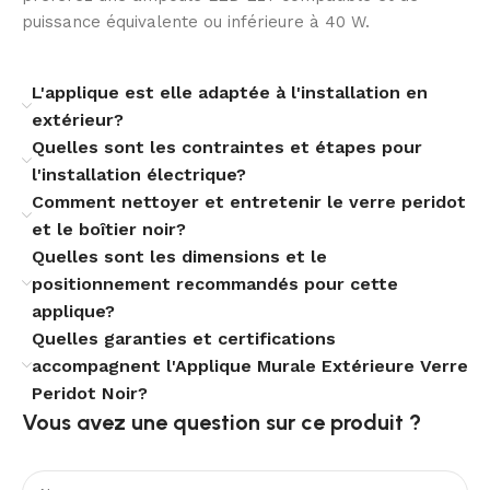
Garantie et tranquillité d’esprit
puissance équivalente ou inférieure à 40 W.
Livrée avec une garantie de trois ans et conforme aux
L'applique est elle adaptée à l'installation en
exigences européennes, cette applique est pensée
extérieur?
pour durer et rassurer. Le service après-vente et les
Quelles sont les contraintes et étapes pour
certifications connexes assurent une installation fiable
et une utilisation sereine, tant pour les projets
l'installation électrique?
résidentiels que collectifs.
Comment nettoyer et entretenir le verre peridot
et le boîtier noir?
Quelles sont les dimensions et le
positionnement recommandés pour cette
applique?
Quelles garanties et certifications
accompagnent l'Applique Murale Extérieure Verre
Peridot Noir?
Vous avez une question sur ce produit ?​