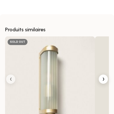
Diffusion lumineuse raffinée
L’abat-jour en verre opaque répartit la lumière de
façon homogène, éliminant les éblouissements et
Produits similaires
créant une ambiance chaleureuse. La texture verticale
module le flux lumineux pour un rendu doux, idéal
SOLD OUT
autour d’une porte d’entrée, d’un couloir extérieur ou
d’un balcon.
Conception durable et sûre
Assemblée en métal robuste et verre traité, cette
‹
›
applique supporte l’usage extérieur grâce à une
protection contre les projections d’eau et aux chocs
légers. Elle fonctionne dans des conditions climatiques
étendues et répond aux normes CE, RoHS et UKCA
pour une installation sereine.