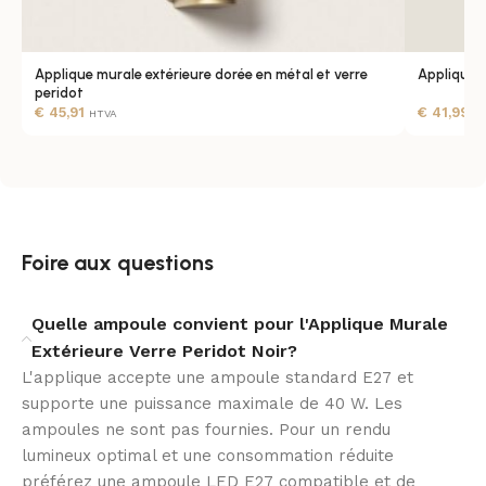
Installation simple et polyvalente
Conçue pour un montage mural facile, l’applique
Applique murale extérieure dorée en métal et verre
Applique m
accepte une ampoule E27 (non fournie) offrant une
peridot
€
45,91
€
41,99
large compatibilité avec les sources modernes. Son
HTVA
H
format compact et sa finition noire s’adaptent aux
espaces intérieurs comme extérieurs, pour un
éclairage ciblé et élégant près des entrées.
Économie et compatibilité
Foire aux questions
Compatible avec une vaste gamme d’ampoules E27,
l’applique permet d’opter pour des sources LED basse
Quelle ampoule convient pour l'Applique Murale
consommation pour réduire la consommation
Extérieure Verre Peridot Noir?
électrique. En choisissant une ampoule adaptée, vous
L'applique accepte une ampoule standard E27 et
combinez efficacité énergétique et rendu lumineux
supporte une puissance maximale de 40 W. Les
chaleureux sans compromettre la qualité esthétique du
ampoules ne sont pas fournies. Pour un rendu
luminaire.
lumineux optimal et une consommation réduite
préférez une ampoule LED E27 compatible et de