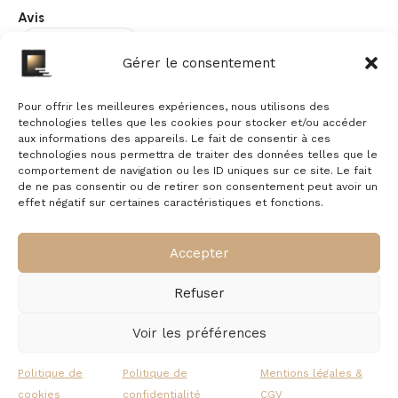
Avis
Gérer le consentement
Il n’y a pas encore d’avis.
Pour offrir les meilleures expériences, nous utilisons des
technologies telles que les cookies pour stocker et/ou accéder
aux informations des appareils. Le fait de consentir à ces
technologies nous permettra de traiter des données telles que le
comportement de navigation ou les ID uniques sur ce site. Le fait
de ne pas consentir ou de retirer son consentement peut avoir un
effet négatif sur certaines caractéristiques et fonctions.
À propos
Commande
Accepter
Nous contacter
Mentions légales
Livraison &
Politique de
Refuser
retour
cookies
Politique de confidentialité
Garantie &
Voir les préférences
Qui sommes-nous ?
remboursement
Suivre une
Politique de
Politique de
Mentions légales &
commande
cookies
confidentialité
CGV