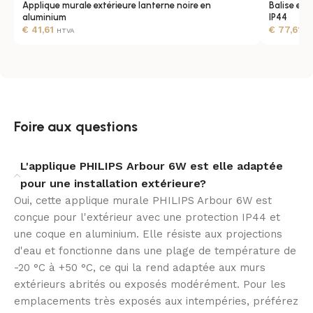
Applique murale extérieure lanterne noire en
Balise ext
traditionnelles. Alimentée en 220‑240 V et pensée pour
aluminium
IP44
un usage immédiat sans intervention fréquente,
€
41,61
€
77,61
HTVA
H
l’applique s’installe par un électricien qualifié. Son
design compact facilite la pose et respecte la classe
II.
Ambiance et qualité de lumière
Foire aux questions
La diffusion équilibrée met en valeur l’entrée et les
éléments paysagers sans éblouir, créant une
L'applique PHILIPS Arbour 6W est elle adaptée
atmosphère accueillante pour vos invités. Avec 600 lm,
pour une installation extérieure?
l’éclairage apporte suffisamment de clarté pour
Oui, cette applique murale PHILIPS Arbour 6W est
circuler en sécurité tout en conservant une
conçue pour l'extérieur avec une protection IP44 et
consommation maîtrisée. Idéale pour allées, terrasses
une coque en aluminium. Elle résiste aux projections
et porches, elle sublime les volumes extérieurs.
d'eau et fonctionne dans une plage de température de
-20 °C à +50 °C, ce qui la rend adaptée aux murs
Confiance et garanties
extérieurs abrités ou exposés modérément. Pour les
emplacements très exposés aux intempéries, préférez
Signée Philips myGarden, l’applique s’accompagne