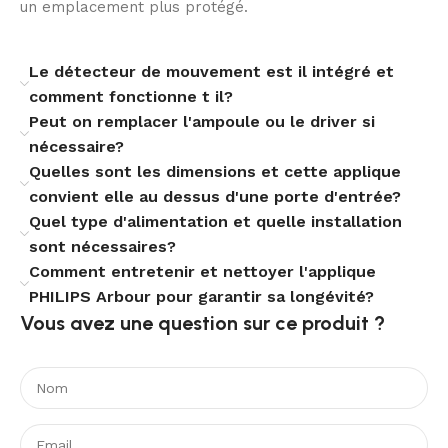
un emplacement plus protégé.
d’une garantie de trois ans et de certifications
reconnues, gage de conformité et de sécurité. Sa
longévité estimée à 25 000 heures et les normes
Le détecteur de mouvement est il intégré et
respectées apportent une tranquillité d’esprit pour
comment fonctionne t il?
votre installation extérieure et facilite l’entretien
Peut on remplacer l'ampoule ou le driver si
courant.
nécessaire?
Quelles sont les dimensions et cette applique
convient elle au dessus d'une porte d'entrée?
Quel type d'alimentation et quelle installation
sont nécessaires?
Comment entretenir et nettoyer l'applique
PHILIPS Arbour pour garantir sa longévité?
Vous avez une question sur ce produit ?​