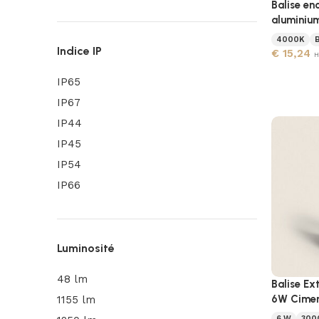
Balise en
aluminiu
4000K
Indice IP
€
15,24
H
IP65
IP67
IP44
IP45
IP54
IP66
Luminosité
48 lm
Balise Ex
6W Cimen
1155 lm
6 W
300