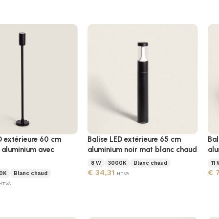
D extérieure 60 cm
Balise LED extérieure 65 cm
Bal
 aluminium avec
aluminium noir mat blanc chaud
alu
8 W
3000K
Blanc chaud
11 
€
34,31
€
7
0K
Blanc chaud
HTVA
HTVA