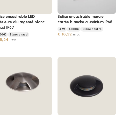
ise encastrable LED
Balise encastrable murale
érieure alu argenté blanc
carrée blanche aluminium IP65
ud IP67
4 W
4000K
Blanc neutre
€
16,32
00K
Blanc chaud
HTVA
5,24
HTVA