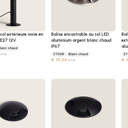
sol extérieure noire en
Balise encastrable au sol LED
Bal
 E27 12V
aluminium argent blanc chaud
ext
IP67
al
lanc chaud
2700K
Blanc chaud
27
HTVA
€
15,24
€
1
HTVA