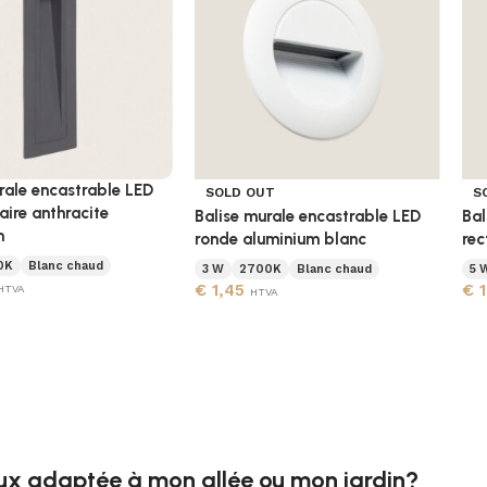
rale encastrable LED
SOLD OUT
S
aire anthracite
Balise murale encastrable LED
Bal
m
ronde aluminium blanc
rec
0K
Blanc chaud
3 W
2700K
Blanc chaud
5 
€
1,45
€
1
HTVA
HTVA
eux adaptée à mon allée ou mon jardin?