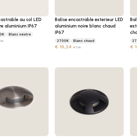
castrable au sol LED
Balise encastrable exterieur LED
Bal
re aluminium IP67
aluminium noire blanc chaud
ext
IP67
cha
0K
Blanc neutre
2700K
Blanc chaud
27
VA
€
15,24
€
1
HTVA