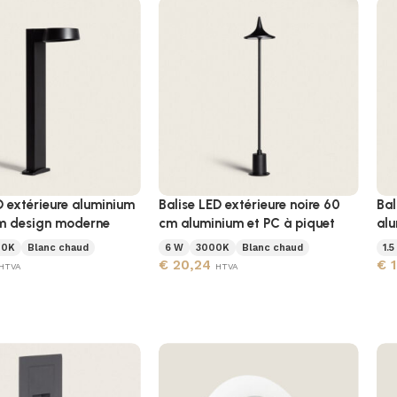
D extérieure aluminium
Balise LED extérieure noire 60
Bal
cm design moderne
cm aluminium et PC à piquet
alu
00K
Blanc chaud
6 W
3000K
Blanc chaud
1.5
€
20,24
€
1
HTVA
HTVA