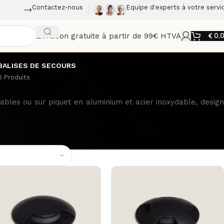
Contactez-nous
Equipe d'experts à votre servi
Livraison gratuite à partir de 99€ HTVA
€
0,
BALISES DE SECOURS
6 Produits
rables ou sur piquet en aluminium et acier inoxydable, design