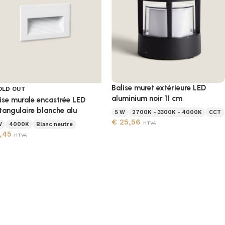
Balise muret extérieure LED
OLD OUT
aluminium noir 11 cm
ise murale encastrée LED
tangulaire blanche alu
5 W
2700K - 3300K - 4000K
CCT
€
25,56
HTVA
W
4000K
Blanc neutre
,45
HTVA