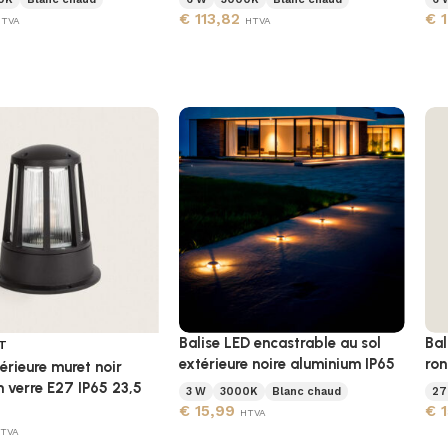
€
113,82
€
1
HTVA
HTVA
Balise LED encastrable au sol
Bal
T
extérieure noire aluminium IP65
ron
térieure muret noir
 verre E27 IP65 23,5
3 W
3000K
Blanc chaud
27
€
15,99
€
1
HTVA
TVA