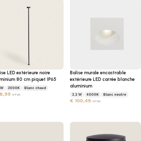
ise LED extérieure noire
Balise murale encastrable
minium 80 cm piquet IP65
extérieure LED carrée blanche
aluminium
 W
3000K
Blanc chaud
8,99
2.2 W
4000K
Blanc neutre
HTVA
€
100,49
HTVA