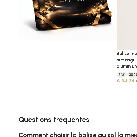
Offrez une carte cadeau
Balise mu
rectangul
Illuminez le quotidien de vos proches
aluminiu
avec des luminaires extérieurs haut de
gamme.
3 W
300
€
34,34
En savoir plus
Questions fréquentes
Comment choisir la balise au sol la mi