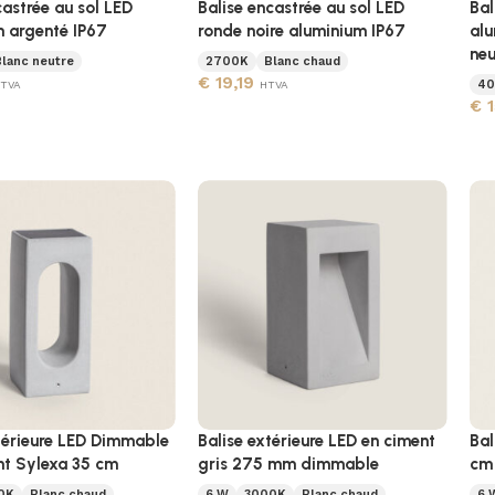
castrée au sol LED
Balise encastrée au sol LED
Bal
m argenté IP67
ronde noire aluminium IP67
alu
neu
Blanc neutre
2700K
Blanc chaud
€
19,19
40
TVA
HTVA
€
1
térieure LED Dimmable
Balise extérieure LED en ciment
Bal
t Sylexa 35 cm
gris 275 mm dimmable
cm 
0K
Blanc chaud
6 W
3000K
Blanc chaud
6 