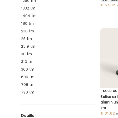
1250 lm
€
57,32
1332 lm
1404 lm
180 lm
230 lm
25 lm
25.9 lm
30 lm
310 lm
360 lm
600 lm
708 lm
SOLD OU
720 lm
Balise ex
aluminium
cm
€
31,62
H
Douille