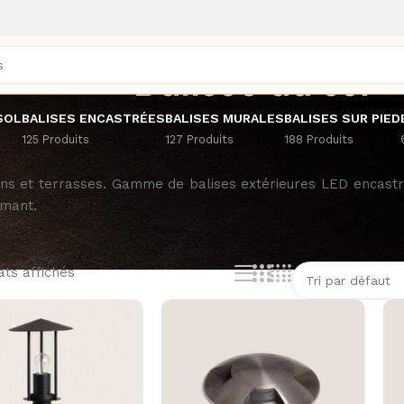
Balises au sol
SOL
BALISES ENCASTRÉES
BALISES MURALES
BALISES SUR PIED
125 Produits
127 Produits
188 Produits
ardins et terrasses. Gamme de balises extérieures LED encast
rmant.
ats affichés