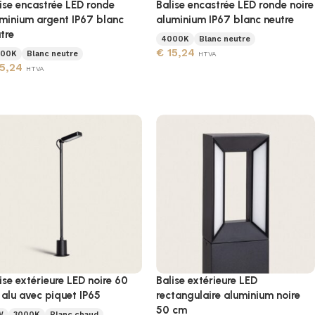
ise encastrée LED ronde
Balise encastrée LED ronde noire
minium argent IP67 blanc
aluminium IP67 blanc neutre
tre
4000K
Blanc neutre
€
15,24
00K
Blanc neutre
HTVA
5,24
HTVA
ise extérieure LED noire 60
Balise extérieure LED
alu avec piquet IP65
rectangulaire aluminium noire
50 cm
W
3000K
Blanc chaud