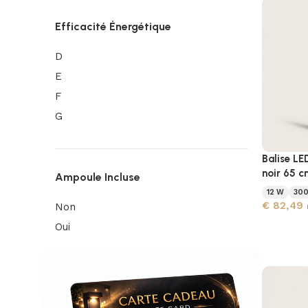
Efficacité Énergétique
D
E
F
G
Balise LE
noir 65 
Ampoule Incluse
12 W
30
€
82,49
Non
Oui