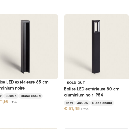
ise LED extérieure 65 cm
SOLD OUT
minium noire
Balise LED extérieure 80 cm
aluminium noir IP54
W
3000K
Blanc chaud
1,16
HTVA
12 W
3000K
Blanc chaud
€
51,45
HTVA