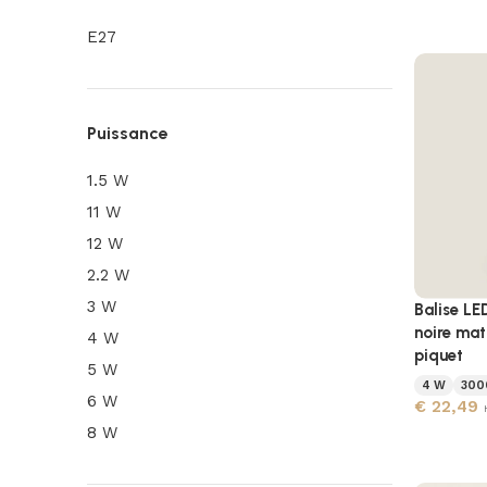
E27
Puissance
1.5 W
11 W
12 W
2.2 W
3 W
Balise LE
noire mat
4 W
piquet
5 W
4 W
300
6 W
€
22,49
8 W