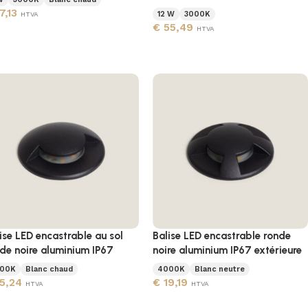
7,13
12 W
3000K
HTVA
€
55,49
HTVA
ise LED encastrable au sol
Balise LED encastrable ronde
de noire aluminium IP67
noire aluminium IP67 extérieure
00K
Blanc chaud
4000K
Blanc neutre
5,24
€
19,19
HTVA
HTVA