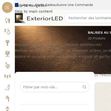
Langue
Carte Cadeau
Suivre Une Commande
Skip to navigation
Skip to main content
BALISES AU 
32 Produits
Accueil
/
Éclairage extérieur
/
Balises extérieures
/
Balises au sol pour éclairer et sécuriser allées, j
sobre et durable pour un balisage élégant et perfo
32 résult