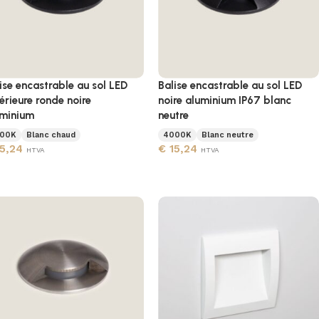
ise encastrable au sol LED
Balise encastrable au sol LED
érieure ronde noire
noire aluminium IP67 blanc
uminium
neutre
00K
Blanc chaud
4000K
Blanc neutre
5,24
€
15,24
HTVA
HTVA