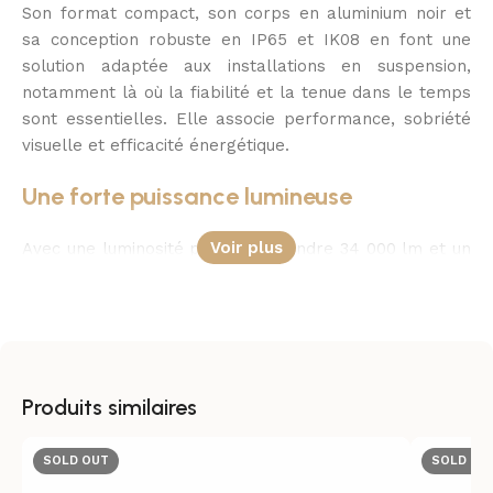
Son format compact, son corps en aluminium noir et
sa conception robuste en IP65 et IK08 en font une
solution adaptée aux installations en suspension,
notamment là où la fiabilité et la tenue dans le temps
sont essentielles. Elle associe performance, sobriété
visuelle et efficacité énergétique.
Une forte puissance lumineuse
Voir plus
Avec une luminosité pouvant atteindre 34 000 lm et un
rendement lumineux jusqu’à 170 lm/W, cette cloche
LED industrielle offre un niveau d’éclairage
particulièrement adapté aux grands volumes. Elle
assure une visibilité nette tout en maîtrisant la
consommation électrique.
Produits similaires
La puissance est sélectionnable entre 200 W, 160 W et
120 W, ce qui permet d’ajuster la solution aux besoins
SOLD OUT
SOLD OU
réels du site. Cette flexibilité facilite le