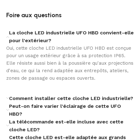
Le driver LIFUD dimmable 0-10V Non Flicker apporte
Foire aux questions
une gestion fiable de l’intensité lumineuse. Cette
technologie permet d’adapter l’éclairage selon les
La cloche LED industrielle UFO HBD convient-elle
contraintes du site, tout en conservant une qualité de
pour l'extérieur?
lumière stable et confortable.
Oui, cette cloche LED industrielle UFO HBD est conçue
La compatibilité avec une intensité de driver de 500
pour un usage extérieur grâce à sa protection IP65.
mA à 830 mA et une tension de 197 V à 260 V renforce
Elle résiste aussi bien à la poussière qu'aux projections
la souplesse de l’ensemble. Cette architecture
d'eau, ce qui la rend adaptée aux entrepôts, ateliers,
contribue à une installation plus polyvalente et à un
zones de passage ou espaces ouverts.
fonctionnement régulier dans le temps.
Comment installer cette cloche LED industrielle?
Une conception robuste pour l’extérieur
Peut-on faire varier l'éclairage de cette UFO
HBD?
Conçue pour l’usage extérieur, cette cloche LED UFO
La télécommande est-elle incluse avec cette
bénéficie d’une protection IP65 contre les poussières
cloche LED?
et les projections d’eau, ainsi que d’une résistance IK08
Cette cloche LED est-elle adaptée aux grands
aux chocs. Elle est ainsi adaptée aux contraintes d’un