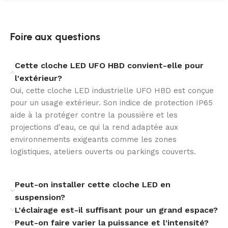
Le driver LIFUD Dimmable 0-10V permet d’ajuster
l’intensité lumineuse selon l’usage, la hauteur
Foire aux questions
d’installation ou les périodes d’activité. Cette
modulation facilite la gestion de l’éclairage tout en
optimisant la consommation.
Cette cloche LED UFO HBD convient-elle pour
l'extérieur?
Le système non flicker améliore le confort visuel et
Oui, cette cloche LED industrielle UFO HBD est conçue
limite les variations perceptibles, un atout appréciable
pour un usage extérieur. Son indice de protection IP65
dans les environnements professionnels où la qualité
aide à la protéger contre la poussière et les
de lumière compte autant que la puissance.
projections d'eau, ce qui la rend adaptée aux
environnements exigeants comme les zones
Détection intégrée
logistiques, ateliers ouverts ou parkings couverts.
Équipée d’un détecteur PIR MOSENTEK, cette cloche
LED s’adapte aux besoins d’éclairage ponctuel. La
Peut-on installer cette cloche LED en
plage de détection de 4 m à 8 m et la sensibilité
suspension?
réglable de 5 Lux à 300 Lux permettent un
L'éclairage est-il suffisant pour un grand espace?
fonctionnement plus pertinent selon l’environnement.
Peut-on faire varier la puissance et l'intensité?