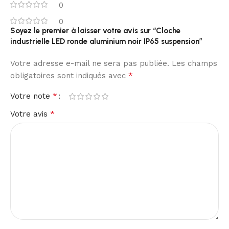
0
0
La garantie de 5 ans vient compléter un ensemble
Soyez le premier à laisser votre avis sur “Cloche
technique cohérent, pensé pour offrir un éclairage
industrielle LED ronde aluminium noir IP65 suspension”
extérieur durable, stable et adapté aux besoins des
installations modernes.
Votre adresse e-mail ne sera pas publiée.
Les champs
*
obligatoires sont indiqués avec
*
Votre note
*
Votre avis