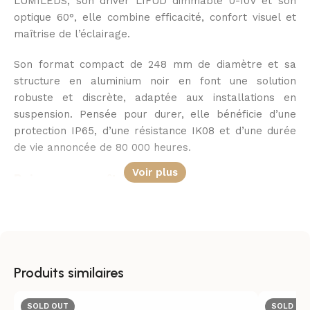
LUMILEDS, son driver LIFUD dimmable 0-10V et son
optique 60°, elle combine efficacité, confort visuel et
maîtrise de l’éclairage.
Son format compact de 248 mm de diamètre et sa
structure en aluminium noir en font une solution
robuste et discrète, adaptée aux installations en
suspension. Pensée pour durer, elle bénéficie d’une
protection IP65, d’une résistance IK08 et d’une durée
de vie annoncée de 80 000 heures.
Voir plus
Puissance maîtrisée
Cette cloche LED industrielle propose une puissance
sélectionnable de 200 W, 160 W ou 120 W, ce qui
permet d’adapter l’éclairage aux besoins réels du site.
Son rendement lumineux élevé assure une excellente
Produits similaires
efficacité énergétique pour les installations exigeantes.
SOLD OUT
SOLD OU
Avec une luminosité pouvant atteindre 34 000 lm, elle