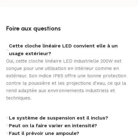
Fabriquée en aluminium et polycarbonate, cette
suspension LED industrielle est pensée pour durer. Sa
protection IP65 et son indice IK10 renforcent sa
Foire aux questions
résistance dans les environnements exposés à la
poussière, aux projections et aux sollicitations
mécaniques.
Cette cloche linéaire LED convient elle à un
usage extérieur?
Une gestion DALI pratique
Oui, cette cloche linéaire LED industrielle 200W est
conçue pour une utilisation en intérieur comme en
La variation DALI, associée à la télécommande, facilite
extérieur. Son indice IP65 offre une bonne protection
l’adaptation de l’éclairage aux besoins du site. La
contre la poussière et les projections d'eau, ce qui la
présence du système Smart Zhaga Plug and Play
rend adaptée aux environnements industriels et
simplifie l’évolution de l’installation et ouvre la voie à
techniques.
une gestion plus flexible et plus maîtrisée.
Un choix durable
Le système de suspension est il inclus?
Peut on la faire varier en intensité?
Équipée d’une source lumineuse SANAN SMD2835 et
Faut il prévoir une ampoule?