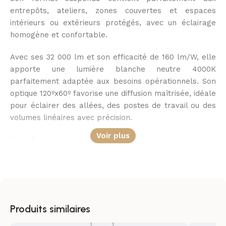
entrepôts, ateliers, zones couvertes et espaces
intérieurs ou extérieurs protégés, avec un éclairage
homogène et confortable.
Avec ses 32 000 lm et son efficacité de 160 lm/W, elle
apporte une lumière blanche neutre 4000K
parfaitement adaptée aux besoins opérationnels. Son
optique 120ºx60º favorise une diffusion maîtrisée, idéale
pour éclairer des allées, des postes de travail ou des
volumes linéaires avec précision.
Voir plus
Une lumière performante
Cette cloche linéaire LED 200W offre un flux lumineux
élevé, pensé pour les espaces où la visibilité doit
rester irréprochable. Le rendu lumineux homogène
limite les zones d’ombre et améliore le confort visuel
Produits similaires
dans les environnements industriels ou logistiques.