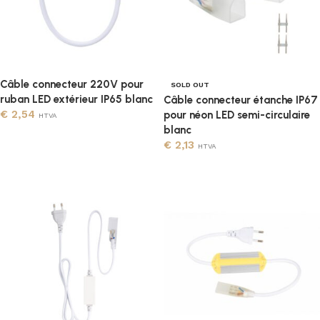
Câble connecteur 220V pour
SOLD OUT
ruban LED extérieur IP65 blanc
Câble connecteur étanche IP67
€
2,54
pour néon LED semi-circulaire
HTVA
blanc
Ajouter au panier
€
2,13
HTVA
Lire la suite