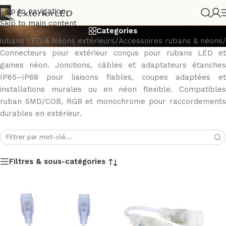
Connecteurs
Skip to navigation
Skip to main content
Categories
Rubans LED & Néons extérieurs
/
Accessoires rubans & néons
/
Connecteurs pour extérieur conçus pour rubans LED et
gaines néon. Jonctions, câbles et adaptateurs étanches
IP65–IP68 pour liaisons fiables, coupes adaptées et
installations murales ou en néon flexible. Compatibles
ruban SMD/COB, RGB et monochrome pour raccordements
durables en extérieur.
Filtres & sous-catégories