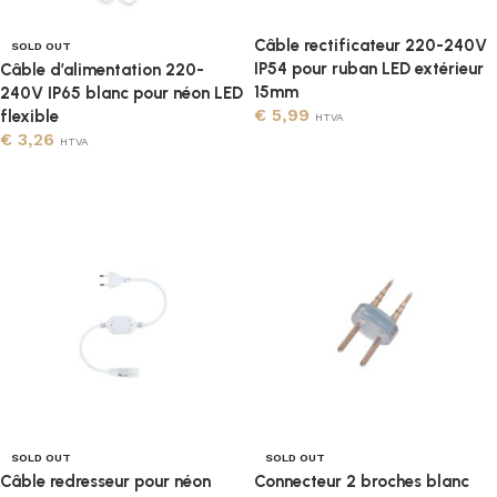
Câble rectificateur 220-240V
SOLD OUT
IP54 pour ruban LED extérieur
Câble d’alimentation 220-
15mm
240V IP65 blanc pour néon LED
€
5,99
flexible
HTVA
€
3,26
HTVA
Ajouter au panier
Lire la suite
SOLD OUT
SOLD OUT
Câble redresseur pour néon
Connecteur 2 broches blanc