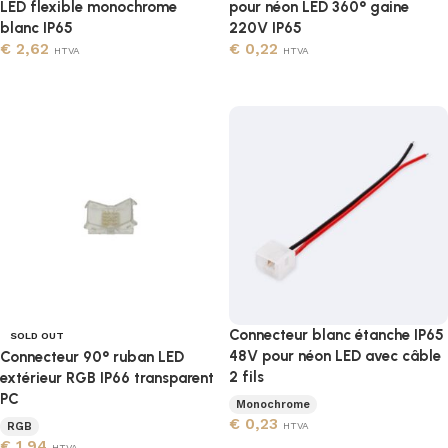
LED flexible monochrome
pour néon LED 360° gaine
blanc IP65
220V IP65
€
2,62
€
0,22
HTVA
HTVA
Lire la suite
Lire la suite
Connecteur blanc étanche IP65
SOLD OUT
48V pour néon LED avec câble
Connecteur 90° ruban LED
2 fils
extérieur RGB IP66 transparent
PC
Monochrome
€
0,23
RGB
HTVA
€
1,94
HTVA