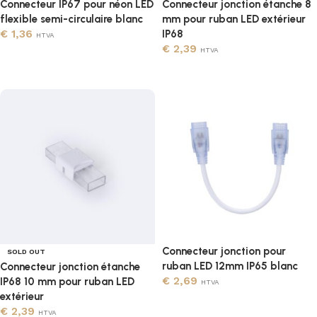
Connecteur IP67 pour néon LED
Connecteur jonction étanche 8
flexible semi-circulaire blanc
mm pour ruban LED extérieur
€
1,36
IP68
HTVA
€
2,39
HTVA
Lire la suite
Lire la suite
Connecteur jonction pour
SOLD OUT
ruban LED 12mm IP65 blanc
Connecteur jonction étanche
€
2,69
IP68 10 mm pour ruban LED
HTVA
extérieur
Ajouter au panier
€
2,39
HTVA