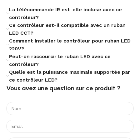
Une solution complète pour piloter
votre éclairage LED
La télécommande IR est-elle incluse avec ce
contrôleur?
Ce contrôleur est-il compatible avec un ruban
Ce contrôleur pour ruban LED 220V AC CCT combine
LED CCT?
simplicité d’usage, compatibilité étendue et commande
à distance. Il convient à ceux qui recherchent une
Comment installer le contrôleur pour ruban LED
gestion propre et efficace de la lumière, avec un
220V?
équipement fiable, discret et adapté aux installations
Peut-on raccourcir le ruban LED avec ce
LED modernes.
contrôleur?
Quelle est la puissance maximale supportée par
ce contrôleur LED?
Vous avez une question sur ce produit ?​