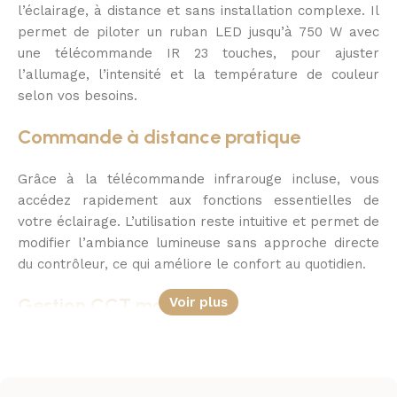
l’éclairage, à distance et sans installation complexe. Il
permet de piloter un ruban LED jusqu’à 750 W avec
une télécommande IR 23 touches, pour ajuster
l’allumage, l’intensité et la température de couleur
selon vos besoins.
Commande à distance pratique
Grâce à la télécommande infrarouge incluse, vous
accédez rapidement aux fonctions essentielles de
votre éclairage. L’utilisation reste intuitive et permet de
modifier l’ambiance lumineuse sans approche directe
du contrôleur, ce qui améliore le confort au quotidien.
Gestion CCT maîtrisée
Voir plus
Compatible avec les rubans LED CCT, ce contrôleur
facilite l’ajustement de la température de couleur pour
passer d’une lumière plus chaude à une lumière plus