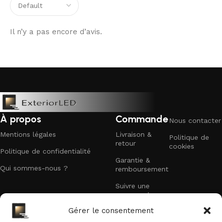
Il n’y a pas encore d’avis.
À propos
Commande
Nous contacter
Mentions légales
Livraison &
Politique de
retour
cookies
Politique de confidentialité
Garantie &
Qui sommes-nous ?
remboursement
Suivre une
commande
Recevez nos offres exclusives
Gérer le consentement