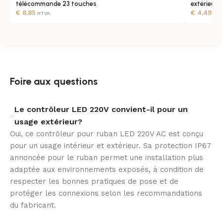
télécommande 23 touches
extérieur
soignée.
€
8,85
€
4,49
HTVA
HT
Conçu pour l’intérieur et l’extérieur
Ce contrôleur peut accompagner un usage intérieur ou
extérieur, selon la configuration du projet. Son indice
Foire aux questions
de protection IP54 contribue à une utilisation plus
sereine dans des environnements exposés, dans le
respect des conditions d’installation prévues.
Le contrôleur LED 220V convient-il pour un
usage extérieur?
Fiabilité et sécurité
Oui, ce contrôleur pour ruban LED 220V AC est conçu
pour un usage intérieur et extérieur. Sa protection IP67
Certifié CE, RoHS et UKCA, ce contrôleur pour ruban
annoncée pour le ruban permet une installation plus
LED bénéficie d’un cadre de conformité rassurant. Il
adaptée aux environnements exposés, à condition de
est prévu pour fonctionner dans une plage de
respecter les bonnes pratiques de pose et de
température ambiante allant de -20 °C à +50 °C, avec
protéger les connexions selon les recommandations
une garantie de 3 ans.
du fabricant.