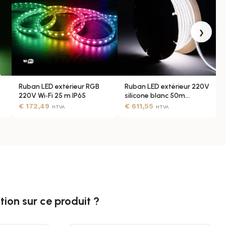
›
Ruban LED extérieur RGB
Ruban LED extérieur 220V
220V Wi‑Fi 25 m IP65
silicone blanc 50m
dimmable IP65
€
172,49
€
611,55
HTVA
HTVA
ion sur ce produit ?​