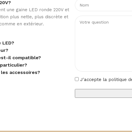
220V?
ent une gaine LED ronde 220V et
tion plus nette, plus discrète et
r comme en extérieur.
e LED?
eur?
est-il compatible?
particulier?
 les accessoires?
J'accepte la
politique d