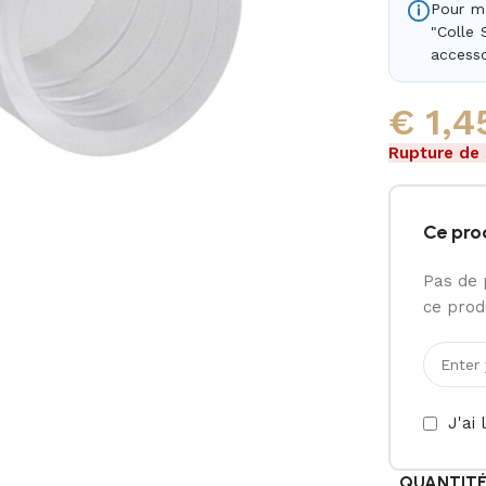
Pour ma
"Colle 
accesso
€
1,4
Rupture de
Ce pro
Pas de 
ce produ
J'ai 
QUANTIT