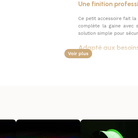
Une finition profess
Ce petit accessoire fait la
complète la gaine avec s
solution simple pour sécur
Adapté aux besoin
Voir plus
Pour une installation bie
une gaine LED ronde 220V
et s’inscrit comme un ac
maintenance.