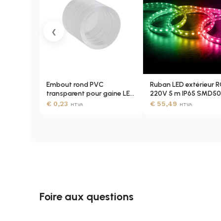
‹
Embout rond PVC
Ruban LED extérieur 
transparent pour gaine LED
220V 5 m IP65 SMD5
220V IP65 extérieur
€
0,23
€
55,49
HTVA
HTVA
Foire aux questions