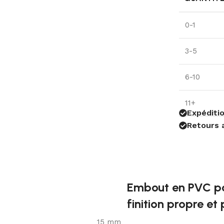
0-1
3-5
6-10
11+
Expéditio
Retours 
Embout en PVC po
finition propre et
15 mm