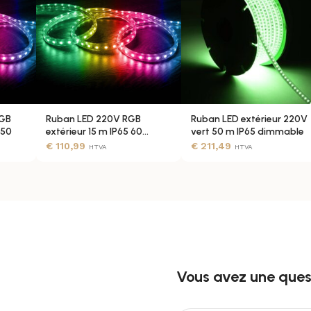
RGB
Ruban LED 220V RGB
Ruban LED extérieur 220V
050
extérieur 15 m IP65 60
vert 50 m IP65 dimmable
LED/m
€
110,99
€
211,49
HTVA
HTVA
Vous avez une quest