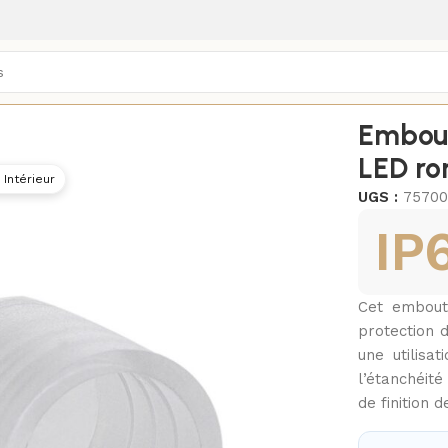
xtérieurs
/
Bobines LED extérieurs
/
Embout
LED ro
 Intérieur
UGS :
75700
IP
Cet embout
protection 
une utilisa
l’étanchéité
de finition 