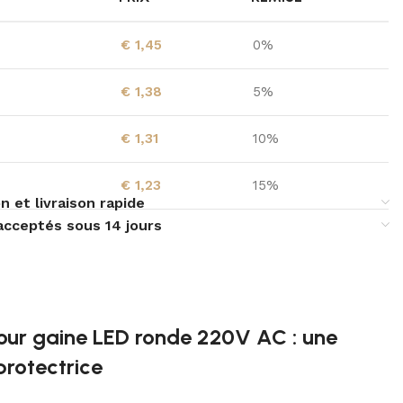
€
1,45
0%
€
1,38
5%
€
1,31
10%
€
1,23
15%
n et livraison rapide
acceptés sous 14 jours
ur gaine LED ronde 220V AC : une
 protectrice