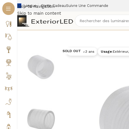
Langue
Carte Cadeau
Suivre Une Commande
Skip to navigation
Skip to main content
Accueil
/
Éclairage extérieur
/
Rubans LED & Néons e
SOLD OUT
Garantie
:
3 ans
Usage
:
Extérieur,