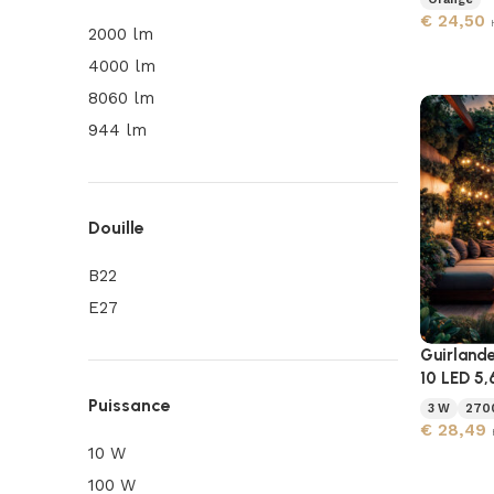
€
24,50
2000 lm
4000 lm
8060 lm
944 lm
Douille
B22
E27
Guirlande
10 LED 5
Puissance
3 W
270
€
28,49
10 W
100 W