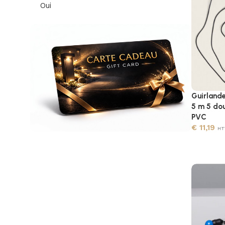
Oui
Guirlande
5 m 5 dou
PVC
€
11,19
HT
Offrez une carte cadeau
Illuminez le quotidien de vos proches
avec des luminaires extérieurs haut de
gamme.
En savoir plus