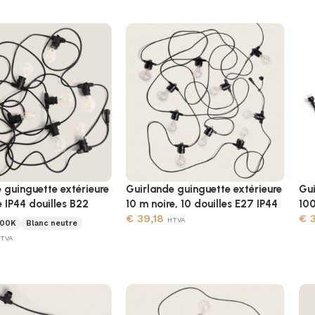
 guinguette extérieure
Guirlande guinguette extérieure
Gui
e IP44 douilles B22
10 m noire, 10 douilles E27 IP44
100
€
39,18
€
3
HTVA
00K
Blanc neutre
TVA