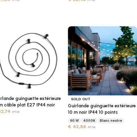
rlande guinguette extérieure
SOLD OUT
m câble plat E27 IP44 noir
Guirlande guinguette extérieure
2,74
10 m noir IP44 10 points
HTVA
60 W
4000K
Blanc neutre
€
43,86
HTVA