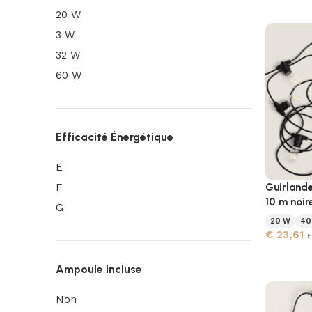
20 W
3 W
32 W
60 W
Efficacité Énergétique
E
Guirlande
F
10 m noir
G
20 W
40
€
23,61
H
Ampoule Incluse
Non