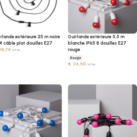
rlande extérieure 25 m noire
Guirlande extérieure 5,5 m
4 câble plat douilles E27
blanche IP65 8 douilles E27
9,74
rouge
HTVA
Rouge
€
24,50
HTVA