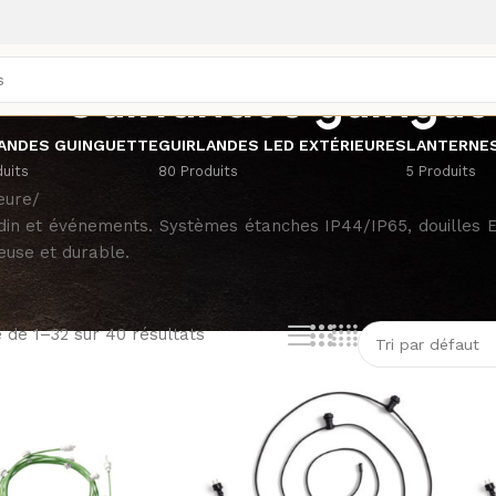
Guirlandes guingue
ANDES GUINGUETTE
GUIRLANDES LED EXTÉRIEURES
LANTERNES
duits
80 Produits
5 Produits
eure
/
ardin et événements. Systèmes étanches IP44/IP65, douilles
euse et durable.
 de 1–32 sur 40 résultats