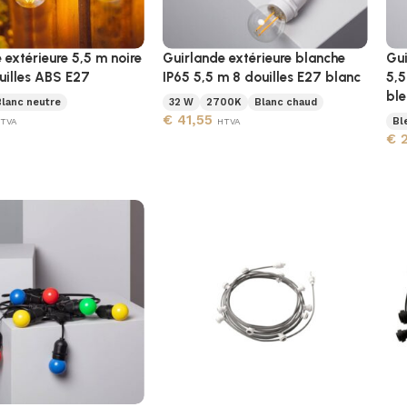
 extérieure 5,5 m noire
Guirlande extérieure blanche
Gui
uilles ABS E27
IP65 5,5 m 8 douilles E27 blanc
5,5
ble
Blanc neutre
32 W
2700K
Blanc chaud
€
41,55
Bl
TVA
HTVA
€
2