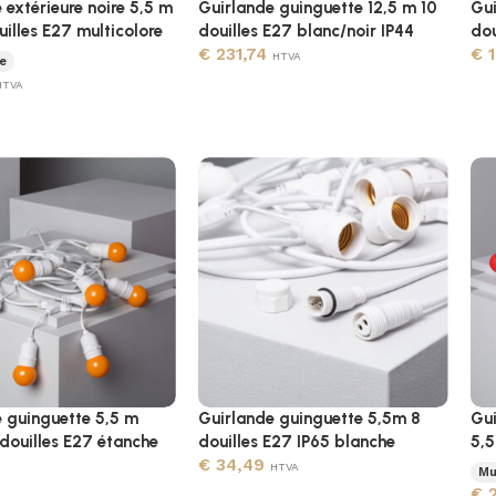
 extérieure noire 5,5 m
Guirlande guinguette 12,5 m 10
Gui
uilles E27 multicolore
douilles E27 blanc/noir IP44
dou
€
231,74
€
1
HTVA
e
HTVA
 guinguette 5,5 m
Guirlande guinguette 5,5m 8
Gui
douilles E27 étanche
douilles E27 IP65 blanche
5,5
€
34,49
HTVA
Mu
€
2