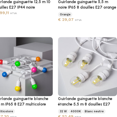
rlande guinguette 12,5 m 10
Guirlande guinguette 5,5 m
illes E27 IP44 noire
noire IP65 8 douilles E27 orange
99,11
HTVA
Orange
€
29,07
HTVA
rlande guinguette blanche
Guirlande guinguette blanche
 m IP65 8 E27 multicolore
étanche 5,5 m 8 douilles E27
lticolore
32 W
4000K
Blanc neutre
7,30
€
52,49
HTVA
HTVA