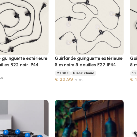
 guinguette extérieure
Guirlande guinguette extérieure
Gui
illes B22 noir IP44
5 m noire 5 douilles E27 IP44
5 m
2700K
Blanc chaud
10
VA
€
20,99
€
1
HTVA