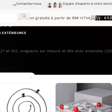
Contactez-nous
Equipe d'experts à votre servi
Livraison gratuite à partir de 99€ HTVA
€
0,
tte
 EXTÉRIEURES
 E27 et B22, longueurs sur mesure et kits avec ampoules LED