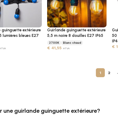
 guinguette extérieure
Guirlande guinguette extérieure
Gui
5 lumières bleues E27
5,5 m noire 8 douilles E27 IP65
50 
IP4
2700K
Blanc chaud
€
1
€
41,55
HTVA
HTVA
1
2
r une guirlande guinguette extérieure?