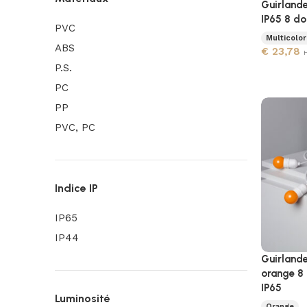
Guirlande
IP65 8 do
PVC
Multicolor
ABS
€
23,78
P.S.
PC
PP
PVC, PC
Indice IP
IP65
IP44
Guirlande
orange 8 
IP65
Luminosité
Orange