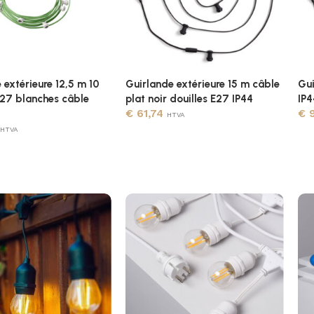
 extérieure 12,5 m 10
Guirlande extérieure 15 m câble
Gui
E27 blanches câble
plat noir douilles E27 IP44
IP4
€
61,74
€
9
HTVA
HTVA