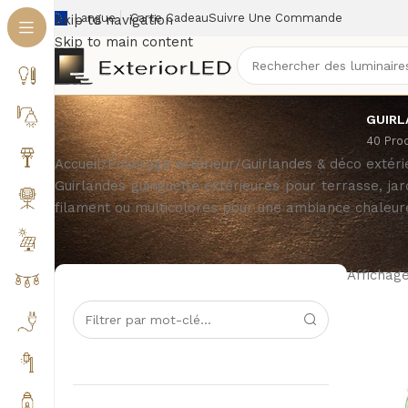
Langue
Carte Cadeau
Suivre Une Commande
Skip to navigation
Skip to main content
GUIRL
40 Pro
Accueil
/
Éclairage extérieur
/
Guirlandes & déco extéri
Guirlandes guinguette extérieures pour terrasse, j
filament ou multicolores pour une ambiance chaleur
Affichage