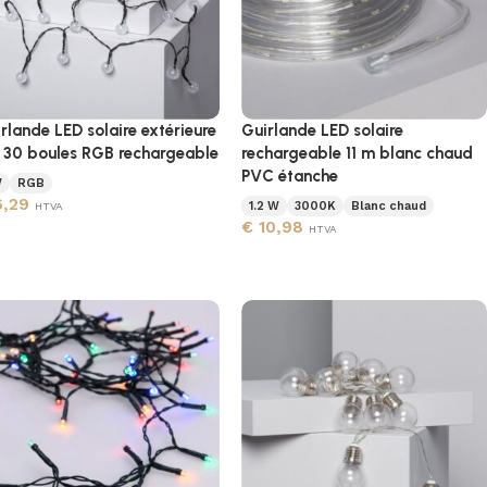
rlande LED solaire extérieure
Guirlande LED solaire
30 boules RGB rechargeable
rechargeable 11 m blanc chaud
PVC étanche
W
RGB
,29
1.2 W
3000K
Blanc chaud
HTVA
€
10,98
HTVA