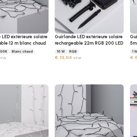
 LED extérieure solaire
Guirlande LED extérieure solaire
Gui
able 12 m blanc chaud
rechargeable 22m RGB 200 LED
5m 
000K
Blanc chaud
10 W
RGB
1 
€
13,04
€
6
HTVA
HTVA