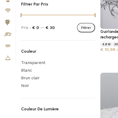
Filtrer Par Prix
Prix :
€ 0
—
€ 30
Filtrer
Guirlande
recharge
4.8 W
3
€
10,98
Couleur
Transparent
Blanc
Brun clair
Noir
Couleur De Lumière