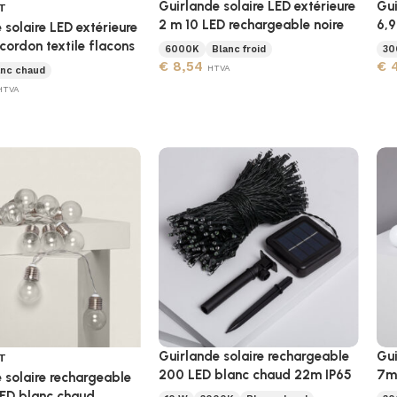
Guirlande solaire LED extérieure
Gui
T
2 m 10 LED rechargeable noire
6,9
 solaire LED extérieure
 cordon textile flacons
6000K
Blanc froid
30
€
8,54
€
4
HTVA
anc chaud
HTVA
Guirlande solaire rechargeable
Gui
T
200 LED blanc chaud 22m IP65
7m 
 solaire rechargeable
LED blanc chaud