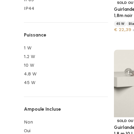
SOLD OU
IP44
Guirlande
1,8m noir
45 W
Bl
€
22,39
Puissance
1 W
1.2 W
10 W
4.8 W
45 W
Ampoule Incluse
SOLD OU
Non
Guirlande
Oui
1,8 m 10 