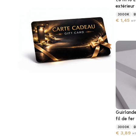
extérieur
3000K
B
€
1,45
HT
Offrez une carte cadeau
Illuminez le quotidien de vos proches
avec des luminaires extérieurs haut de
gamme.
Guirlande
fil de fe
En savoir plus
3000K
B
€
3,89
H