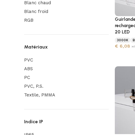
Blanc chaud
Blanc froid
Guirlande
RGB
recharge
20 LED
3000K
B
€
6,08
Matériaux
H
PVC
ABS
PC
PVC, P.S.
Textile, PMMA
Indice IP
IP65