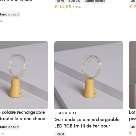
10 W
3000K
Blanc chaud
30
€
14,69
€
2
HTVA
lanc chaud
VA
 solaire rechargeable
Lot
SOLD OUT
r bouteille blanc chaud
pis
Guirlande solaire rechargeable
LED RGB 1m fil de fer pour
lanc chaud
30
€
1
TVA
RGB