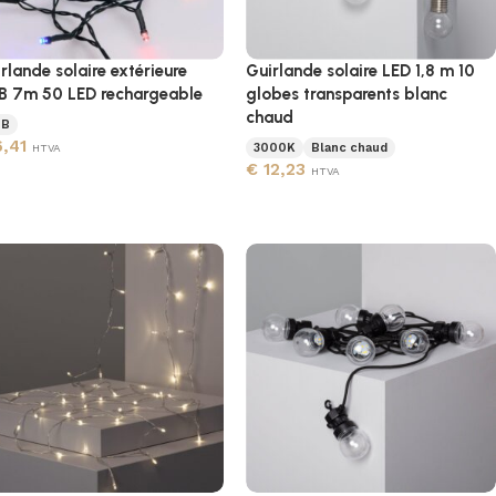
rlande solaire extérieure
Guirlande solaire LED 1,8 m 10
B 7m 50 LED rechargeable
globes transparents blanc
chaud
GB
,41
3000K
Blanc chaud
HTVA
€
12,23
HTVA