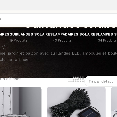
Guirlandes solaire
AIRES
GUIRLANDES SOLAIRES
LAMPADAIRES SOLAIRES
LAMPES S
19 Produits
43 Produits
34 Produits
ur
/
sse, jardin et balcon avec guirlandes LED, ampoules et boul
cturne raffinée.
ats affichés