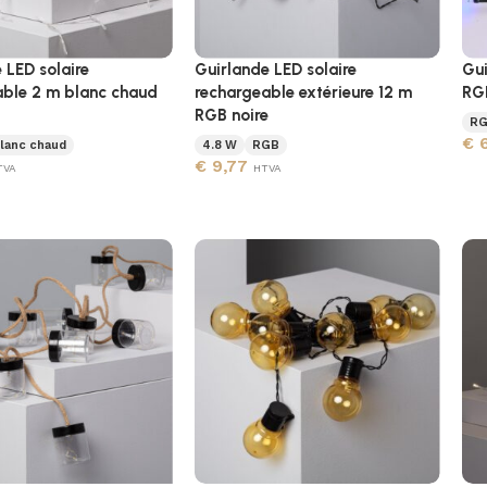
 LED solaire
Guirlande LED solaire
Gui
able 2 m blanc chaud
rechargeable extérieure 12 m
RG
RGB noire
R
€
6
lanc chaud
4.8 W
RGB
€
9,77
TVA
HTVA