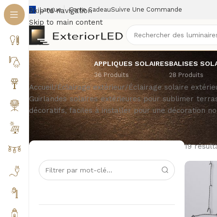
Langue
Carte Cadeau
Suivre Une Commande
Skip to navigation
Skip to main content
APPLIQUES SOLAIRES
BALISES SOL
36 Produits
28 Produits
Accueil
/
Éclairage extérieur
/
Éclairage solaire extérie
Guirlandes solaires extérieures pour sublimer terra
décoratifs, faciles à installer pour une décoration no
19 résult