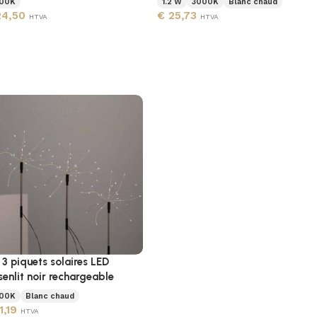
00K
1.2 W
3000K
Blanc chaud
4,50
€
25,73
HTVA
HTVA
 3 piquets solaires LED
senlit noir rechargeable
00K
Blanc chaud
1,19
HTVA