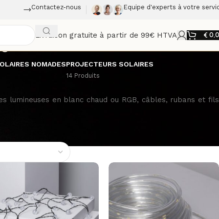
Contactez-nous
Equipe d'experts à votre servi
Livraison gratuite à partir de 99€ HTVA
€
0,
s
OLAIRES NOMADES
PROJECTEURS SOLAIRES
14 Produits
es lumineuses en blanc chaud ou RGB, câbles, rubans et fils