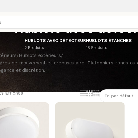
Hublots avec détect
HUBLOTS AVEC DÉTECTEUR
HUBLOTS ÉTANCHES
2 Produits
18 Produits
térieurs
/
Hublots extérieurs
/
égrés de mouvement et crépusculaire. Plafonniers ronds ou 
égance et discrétion.
ts affichés