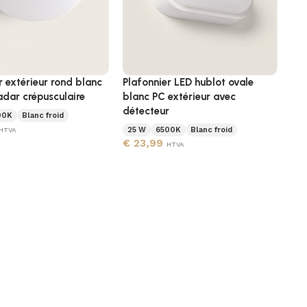
r extérieur rond blanc
Plafonnier LED hublot ovale
adar crépusculaire
blanc PC extérieur avec
détecteur
00K
Blanc froid
25 W
6500K
Blanc froid
HTVA
€
23,99
HTVA