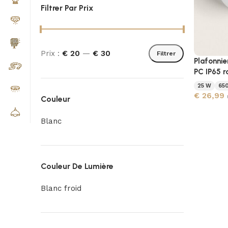
Filtrer Par Prix
Prix :
€ 20
—
€ 30
Filtrer
Plafonnie
PC IP65 r
25 W
65
€
26,99
Couleur
Blanc
Couleur De Lumière
Blanc froid