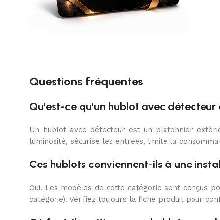
Offrez une carte cadeau
Illuminez le quotidien de vos proches
Questions fréquentes
avec des luminaires extérieurs haut de
gamme.
Qu'est-ce qu'un hublot avec détecteur e
En savoir plus
Un hublot avec détecteur est un plafonnier extéri
luminosité, sécurise les entrées, limite la consomm
Ces hublots conviennent-ils à une insta
Oui. Les modèles de cette catégorie sont conçus pou
catégorie). Vérifiez toujours la fiche produit pour confi