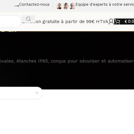
Contactez-nous
Equipe d'experts à votre servi
Livraison gratuite à partir de 99€ HTVA
€
0,
eur
ovales, étanches IP65, conçus pour sécuriser et automatiser