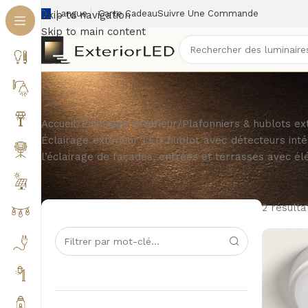
Langue
Carte Cadeau
Suivre Une Commande
Skip to navigation
Skip to main content
Accueil
/
Éclairage extérieur
/
Plafonniers & hublots ex
Éclairage extérieur LED hublot avec détecteurs int
l’éclairage de façades, entrées et terrasses avec él
2 résulta