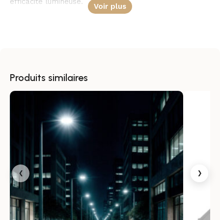
efficacité lumineuse.
Voir plus
Un faisceau maîtrisé
L’optique asymétrique 70ºx140º permet de diriger la
lumière avec précision sur les zones utiles, tout en
limitant les pertes. Le ULOR inférieur à 0,1 % contribue
Produits similaires
à mieux canaliser l’éclairage, pour un résultat plus
propre et plus confortable dans l’espace public.
Une conception robuste
Fabriqué en aluminium et verre, le lampadaire LED
Harlem bénéficie d’une structure solide pensée pour
l’usage extérieur. Son indice de protection IP65 assure
‹
›
une bonne résistance à la poussière et aux projections
d’eau, tandis que sa plage de fonctionnement de -20 °C
à +50 °C élargit ses possibilités d’installation.