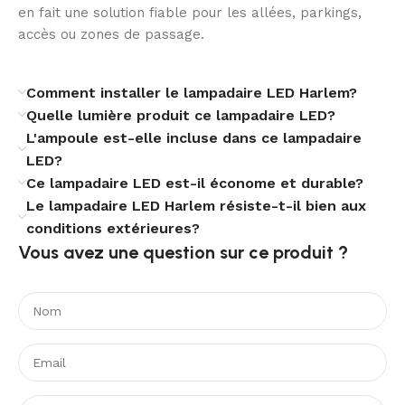
en fait une solution fiable pour les allées, parkings,
Avec un facteur de puissance de 0,97, une alimentation
accès ou zones de passage.
220-240V AC et une classe d’isolation électrique I, ce
lampadaire LED est pensé pour des installations
Comment installer le lampadaire LED Harlem?
extérieures exigeantes. Certifié CE, RoHS et UKCA, il
Quelle lumière produit ce lampadaire LED?
s’inscrit dans une approche fiable et conforme.
L'ampoule est-elle incluse dans ce lampadaire
Pourquoi choisir le lampadaire LED
LED?
Ce lampadaire LED est-il économe et durable?
Harlem 100W ?
Le lampadaire LED Harlem résiste-t-il bien aux
conditions extérieures?
Le lampadaire LED 100W Harlem LUMILEDS Gris
Vous avez une question sur ce produit ?​
combine puissance, précision d’éclairage et résistance
pour répondre aux besoins des équipements extérieurs
modernes. Il constitue une solution élégante et
technique pour valoriser les espaces tout en assurant
une visibilité confortable et efficace.