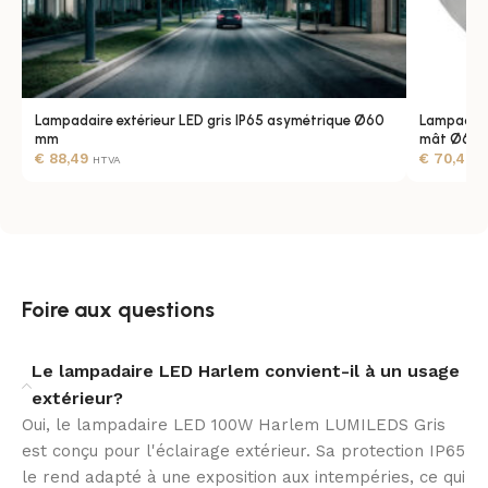
Une solution durable
La source lumineuse LUMILEDS SMD3030, composée
de 120 LED, est conçue pour offrir une excellente
stabilité dans le temps. Avec une durée de vie
Lampadaire extérieur LED gris IP65 asymétrique Ø60
Lampadair
annoncée de 60 000 heures, ce lampadaire extérieur
mm
mât Ø60
€
88,49
€
70,49
répond aux besoins des sites qui recherchent un
HTVA
H
éclairage fiable et pérenne.
Une installation simple
Le diamètre de fixation Ø60 mm facilite l’intégration
Foire aux questions
sur des mâts compatibles. Son format compact, avec
des dimensions de 505 mm de hauteur, 215 mm de
largeur et 80 mm de longueur, permet une pose
Le lampadaire LED Harlem convient-il à un usage
soignée tout en conservant une présence visuelle
extérieur?
discrète.
Oui, le lampadaire LED 100W Harlem LUMILEDS Gris
est conçu pour l'éclairage extérieur. Sa protection IP65
Un choix professionnel
le rend adapté à une exposition aux intempéries, ce qui