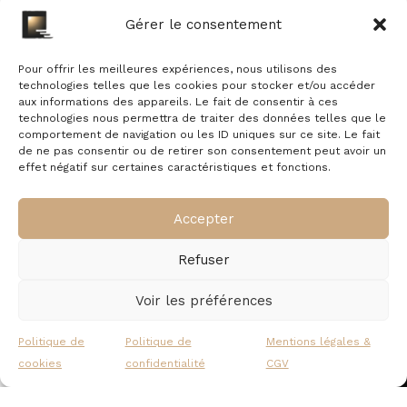
Gérer le consentement
Il n’y a pas encore d’avis.
Pour offrir les meilleures expériences, nous utilisons des
technologies telles que les cookies pour stocker et/ou accéder
aux informations des appareils. Le fait de consentir à ces
technologies nous permettra de traiter des données telles que le
comportement de navigation ou les ID uniques sur ce site. Le fait
de ne pas consentir ou de retirer son consentement peut avoir un
effet négatif sur certaines caractéristiques et fonctions.
À propos
Commande
Accepter
Nous contacter
Mentions légales
Livraison &
Politique de
Refuser
retour
cookies
Politique de confidentialité
Garantie &
Voir les préférences
Qui sommes-nous ?
remboursement
Suivre une
Politique de
Politique de
Mentions légales &
commande
cookies
confidentialité
CGV
Recevez nos offres exclusives
Panier
Mon compte