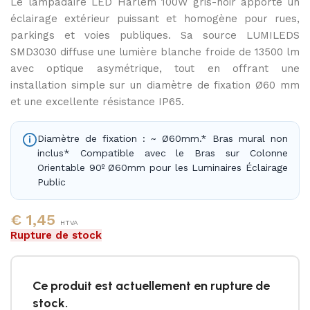
Le lampadaire LED Harlem 100W gris-noir apporte un
6000K
éclairage extérieur puissant et homogène pour rues,
parkings et voies publiques. Sa source LUMILEDS
SMD3030 diffuse une lumière blanche froide de 13500 lm
avec optique asymétrique, tout en offrant une
installation simple sur un diamètre de fixation Ø60 mm
et une excellente résistance IP65.
Diamètre de fixation : ~ Ø60mm.* Bras mural non
inclus* Compatible avec le Bras sur Colonne
Orientable 90º Ø60mm pour les Luminaires Éclairage
Public
€
1,45
HTVA
Rupture de stock
Ce produit est actuellement en rupture de
stock.