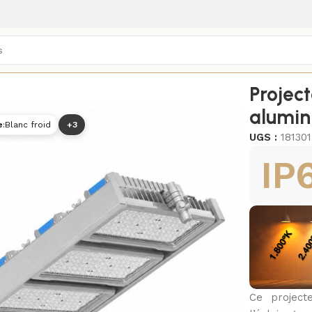
er
/
Projecteurs pro (IP65+)
/
Project
alumin
e
:
Blanc froid
+3
UGS :
18130
IP
Ce project
5000K