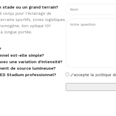
 stade ou un grand terrain?
IK10
é conçu pour l'éclairage de
rrains sportifs, zones logistiques
 homogène. Son optique 10º
IP66
 à longue portée.
?
-30 °C~+45 °C
onnel est-elle simple?
vec une variation d'intensité?
ement de source lumineuse?
Extérieur
LED Stadium professionnel?
J'accepte la
politique d
0-10V