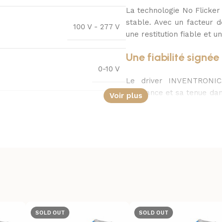
La technologie No Flicker 
stable. Avec un facteur d
100 V - 277 V
une restitution fiable et u
Une fiabilité sign
0-10 V
Le driver INVENTRONIC
constance et sa tenue da
Voir plus
V à 277 V, il offre une gra
Gris
La protection contre les
environnements extérieu
prolonger la durée d
9006
l’investissement.
Une installation pro
pport, Connecteur rapide, Driver
Ce modèle est prévu po
SOLD OUT
SOLD OUT
connecteur rapide et driv