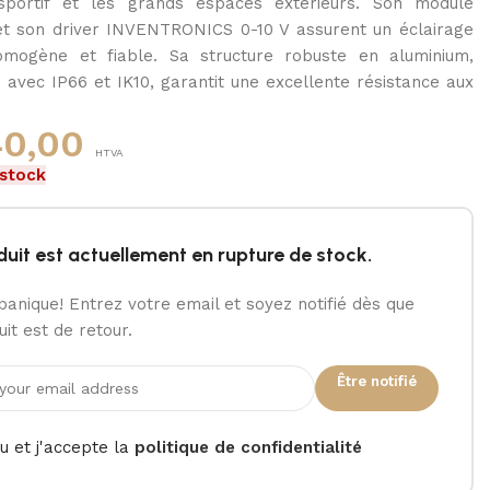
 sportif et les grands espaces extérieurs. Son module
 son driver INVENTRONICS 0-10 V assurent un éclairage
omogène et fiable. Sa structure robuste en aluminium,
 avec IP66 et IK10, garantit une excellente résistance aux
.
40,00
HTVA
 stock
duit est actuellement en rupture de stock.
panique! Entrez votre email et soyez notifié dès que
it est de retour.
Être notifié
lu et j'accepte la
politique de confidentialité