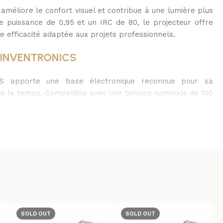
améliore le confort visuel et contribue à une lumière plus
e puissance de 0,95 et un IRC de 80, le projecteur offre
ne efficacité adaptée aux projets professionnels.
ée INVENTRONICS
S apporte une base électronique reconnue pour sa
ns le temps. Compatible avec une tension nominale de 100
nde polyvalence d’installation sur différents réseaux.
 surtensions de 10 kV ajoute une sécurité utile dans les
rs exposés. Cette architecture technique contribue à
e vie annoncée de 80 000 heures et à sécuriser
fessionnelle et orientable
ur une installation en surface avec support inclus,
SOLD OUT
SOLD OUT
er fournis. Il peut être fixé sur mur, poteau ou muret à