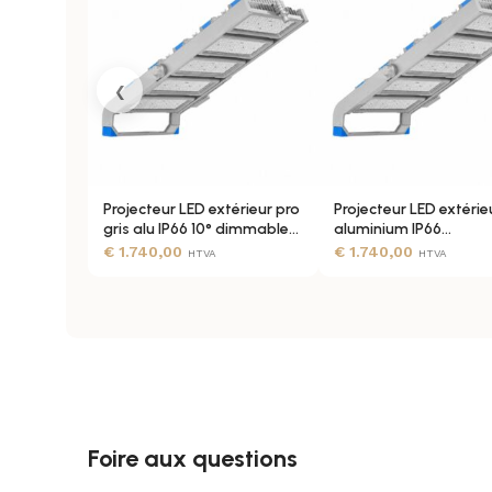
MATÉRIEL
‹
ANGLE DE ROTATION
Projecteur LED extérieur pro
Projecteur LED extérieu
INSTALLATION
gris alu IP66 10° dimmable
aluminium IP66
0-10V
asymétrique 0-10V
€
1.740,00
€
1.740,00
HTVA
HTVA
INSTALLATION DU
Mur avec étrie
SUPPORT
OPTIQUE
Foire aux questions