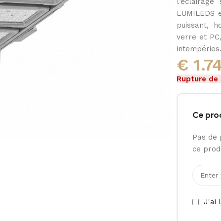
l’éclairage
LUMILEDS et
puissant, h
verre et PC,
intempéries
€
1.7
Rupture de
Ce pro
Pas de 
ce produ
J'ai 