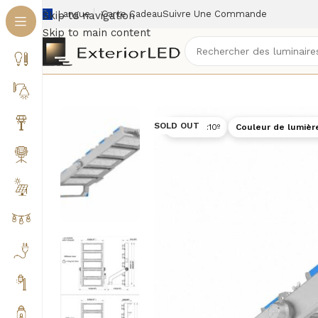
Langue
Carte Cadeau
Suivre Une Commande
Skip to navigation
Skip to main content
Accueil
/
Éclairage extérieur
/
Éclairage pro & chanti
SOLD OUT
Optique
:
10º
Couleur de lumièr