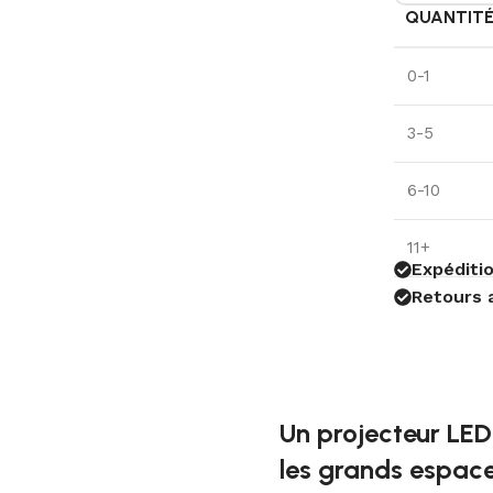
QUANTIT
0-1
3-5
6-10
11+
Expéditio
Retours 
Un projecteur LED
les grands espac