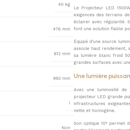
40 kg
Le Projecteur LED 1500W
exigences des terrains de
éclairer avec régularité. 
font une solution fiable po
476 mm
Équipé d’une source lumi
associe haut rendement, s
612 mm
sa lumière blanc froid 5
grandes surfaces avec une 
Une lumière puissan
993 mm
Avec une luminosité de
projecteur LED grande pui
I
infrastructures exigeante
nette et homogène.
Son optique 10º permet de
Non