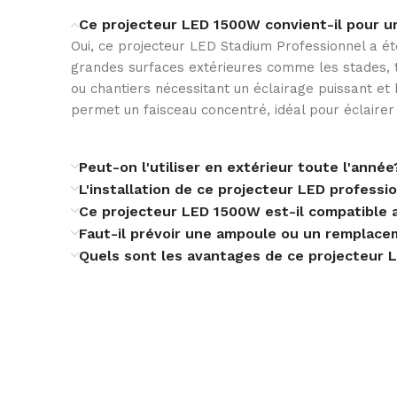
Ce projecteur LED 1500W convient-il pour un
PROTECTION IK
Oui, ce projecteur LED Stadium Professionnel a ét
grandes surfaces extérieures comme les stades, te
ou chantiers nécessitant un éclairage puissant et
PROTECTION IP
permet un faisceau concentré, idéal pour éclairer
Peut-on l'utiliser en extérieur toute l'année
TEMPÉRATURE AMBIANTE DE TRAVAIL
L'installation de ce projecteur LED professi
Ce projecteur LED 1500W est-il compatible a
Faut-il prévoir une ampoule ou un remplac
USAGE
Quels sont les avantages de ce projecteur 
CÂBLE AUXILIAIRE