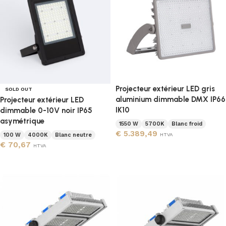
Projecteur extérieur LED gris
SOLD OUT
aluminium dimmable DMX IP66
Projecteur extérieur LED
IK10
dimmable 0-10V noir IP65
asymétrique
1550 W
5700K
Blanc froid
€
5.389,49
100 W
4000K
Blanc neutre
HTVA
€
70,67
HTVA
Ajouter au panier
Lire la suite