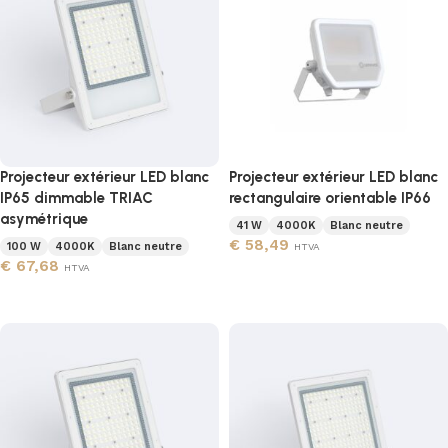
Projecteur extérieur LED blanc
Projecteur extérieur LED blanc
IP65 dimmable TRIAC
rectangulaire orientable IP66
asymétrique
41 W
4000K
Blanc neutre
€
58,49
100 W
4000K
Blanc neutre
HTVA
€
67,68
HTVA
Ajouter au panier
Ajouter au panier