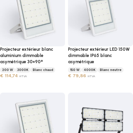
Projecteur extérieur blanc
Projecteur extérieur LED 150W
aluminium dimmable
dimmable IP65 blanc
asymétrique 30×90°
asymétrique
200 W
3000K
Blanc chaud
150 W
4000K
Blanc neutre
€
114,74
€
79,86
HTVA
HTVA
Ajouter au panier
Ajouter au panier