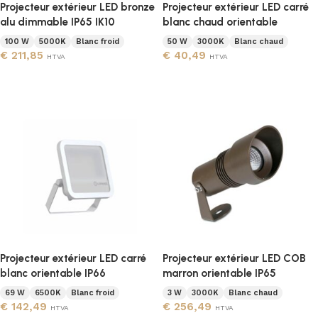
Projecteur extérieur LED bronze
Projecteur extérieur LED carré
alu dimmable IP65 IK10
blanc chaud orientable
100 W
5000K
Blanc froid
50 W
3000K
Blanc chaud
€
211,85
€
40,49
HTVA
HTVA
Ajouter au panier
Ajouter au panier
Projecteur extérieur LED carré
Projecteur extérieur LED COB
blanc orientable IP66
marron orientable IP65
69 W
6500K
Blanc froid
3 W
3000K
Blanc chaud
€
142,49
€
256,49
HTVA
HTVA