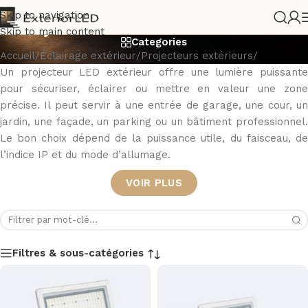
Projecteurs LED extérieurs
Skip to navigation
Skip to main content
Categories
Accueil
/
Éclairage extérieur
/
Projecteurs extérieurs
/
Un projecteur LED extérieur offre une lumière puissante
pour sécuriser, éclairer ou mettre en valeur une zone
précise. Il peut servir à une entrée de garage, une cour, un
jardin, une façade, un parking ou un bâtiment professionnel.
Le bon choix dépend de la puissance utile, du faisceau, de
l’indice IP et du mode d’allumage.
VOIR PLUS
Filtres & sous-catégories