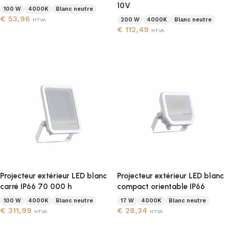
10V
100 W
4000K
Blanc neutre
€
53,96
200 W
4000K
Blanc neutre
HTVA
€
112,49
HTVA
Ajouter au panier
Ajouter au panier
Projecteur extérieur LED blanc
Projecteur extérieur LED blanc
carré IP66 70 000 h
compact orientable IP66
100 W
4000K
Blanc neutre
17 W
4000K
Blanc neutre
€
311,99
€
28,34
HTVA
HTVA
Ajouter au panier
Ajouter au panier