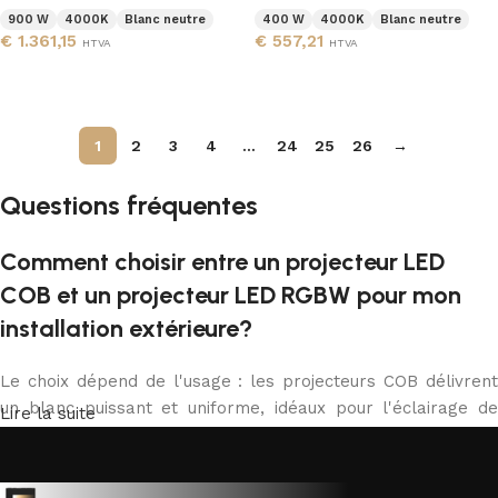
900 W
4000K
Blanc neutre
400 W
4000K
Blanc neutre
€
1.361,15
€
557,21
HTVA
HTVA
Ajouter au panier
Ajouter au panier
1
2
3
4
…
24
25
26
→
Questions fréquentes
Comment choisir entre un projecteur LED
COB et un projecteur LED RGBW pour mon
installation extérieure?
Le choix dépend de l'usage : les projecteurs COB délivrent
un blanc puissant et uniforme, idéaux pour l'éclairage de
Lire la suite
sécurité, façades et chantiers. Les modèles RGBW
permettent des ambiances colorées et un blanc réglable,
appréciés pour l'éclairage paysager ou architectural.