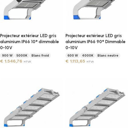
Projecteur extérieur LED gris
Projecteur extérieur LED gris
aluminium IP66 10° dimmable
aluminium IP66 90° Dimmable
0-10V
0-10V
900 W
5000K
Blanc froid
600 W
4000K
Blanc neutre
€
1.546,76
€
1.113,65
HTVA
HTVA
Ajouter au panier
Ajouter au panier