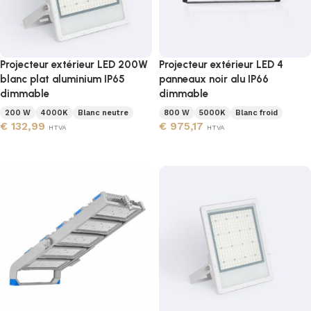
Projecteur extérieur LED 200W
Projecteur extérieur LED 4
blanc plat aluminium IP65
panneaux noir alu IP66
dimmable
dimmable
200 W
4000K
Blanc neutre
800 W
5000K
Blanc froid
€
132,99
€
975,17
HTVA
HTVA
Ajouter au panier
Ajouter au panier