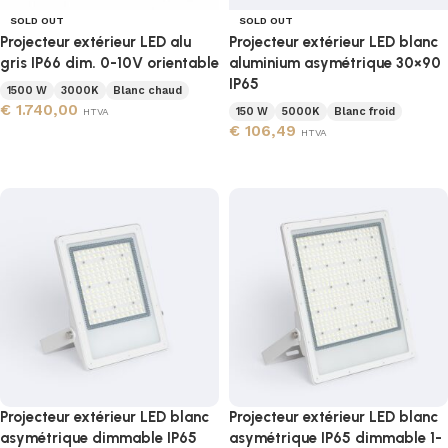
SOLD OUT
SOLD OUT
Projecteur extérieur LED alu
Projecteur extérieur LED blanc
gris IP66 dim. 0-10V orientable
aluminium asymétrique 30×90
IP65
1500 W
3000K
Blanc chaud
€
1.740,00
150 W
5000K
Blanc froid
HTVA
€
106,49
HTVA
Lire la suite
Lire la suite
Projecteur extérieur LED blanc
Projecteur extérieur LED blanc
asymétrique dimmable IP65
asymétrique IP65 dimmable 1-