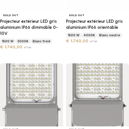
SOLD OUT
SOLD OUT
Projecteur extérieur LED gris
Projecteur extérieur LED gris
aluminium IP66 dimmable 0-
aluminium IP66 orientable
10V
1500 W
4000K
Blanc neutre
€
1.740,00
1500 W
5000K
Blanc froid
HTVA
€
1.740,00
HTVA
Lire la suite
Lire la suite