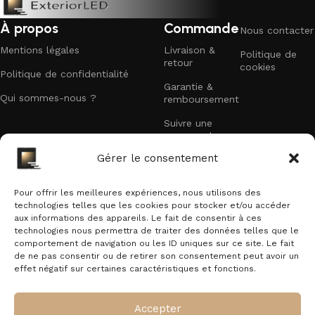
Vérifiez sur la fiche produit la température de couleur, la
À propos
Commande
gestion des couleurs et la compatibilité avec vos contrôles
Nous contacter
(télécommande, DMX ou application).
Mentions légales
Livraison &
Politique de
retour
cookies
Quelle différence entre IP65 et IP66 pour un
Politique de confidentialité
Garantie &
projecteur extérieur et lequel dois‑je
Qui sommes-nous ?
remboursement
privilégier?
Suivre une
commande
Recevez nos offres exclusives
Les deux indices indiquent une protection élevée contre l'eau
Gérer le consentement
et la poussière : IP65 protège contre les jets d'eau et
Faites partie des premiers à recevoir nos
convienne à la plupart des façades et jardins, IP66 offre une
promotions et offres exclusives dans votre boîte
Pour offrir les meilleures expériences, nous utilisons des
résistance encore plus forte aux jets puissants et conditions
technologies telles que les cookies pour stocker et/ou accéder
mail.
aux informations des appareils. Le fait de consentir à ces
météo sévères. Choisissez IP66 pour les installations
technologies nous permettra de traiter des données telles que le
E-mail
exposées aux intempéries fortes ou nettoyages fréquents,
comportement de navigation ou les ID uniques sur ce site. Le fait
et IP65 pour des emplacements abrités ou standard.
de ne pas consentir ou de retirer son consentement peut avoir un
effet négatif sur certaines caractéristiques et fonctions.
Les projecteurs LED extérieurs avec
En vous inscrivant vous acceptez notre politique de confidentialité.
détecteur PIR ou caméra nécessitent-ils des
Accepter