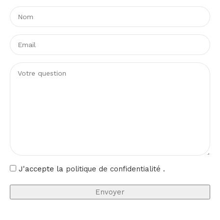
projecteur LED Premium L Pyros COXON s’adresse aux
projets qui exigent à la fois qualité, sécurité et
longévité. Sa garantie de 5 ans et sa durée de vie
annoncée de 100 000 heures en font un investissement
pérenne.
Avec son design gris RAL 9006, son installation en
surface et son angle de rotation de 0° à 90°, ce
projecteur s’intègre facilement à de nombreux
contextes d’éclairage extérieur. Il combine puissance,
précision et robustesse pour accompagner
durablement vos aménagements professionnels.
J'accepte la
politique de confidentialité
.