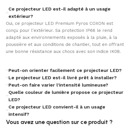
Conçu pour fonctionner de -40 °C à +50 °C, ce modèle
Ce projecteur LED est-il adapté à un usage
reste performant dans des conditions climatiques
extérieur?
variées. Sa protection contre les surtensions de 10 kV
Oui, ce projecteur LED Premium Pyros COXON est
et sa classe d’isolation électrique I renforcent encore
conçu pour l'extérieur. Sa protection IP66 le rend
sa sécurité d’utilisation.
adapté aux environnements exposés à la pluie, à la
poussière et aux conditions de chantier, tout en offrant
Une lumière adaptable à votre projet
une bonne résistance aux chocs avec son indice IK08.
La température de couleur sélectionnable, de 3000K à
Peut-on orienter facilement ce projecteur LED?
5000K, permet de choisir entre une ambiance chaude,
neutre ou froide selon l’usage recherché. Cette
Le projecteur LED est-il livré prêt à installer?
flexibilité facilite l’intégration du projecteur dans des
Peut-on faire varier l'intensité lumineuse?
environnements techniques, fonctionnels ou plus
Quelle couleur de lumière propose ce projecteur
accueillants.
LED?
Ce projecteur LED convient-il à un usage
Un choix premium pour l’extérieur
intensif?
Vous avez une question sur ce produit ?​
Livré avec driver et certifié CE, RoHS, CB et ENEC, le