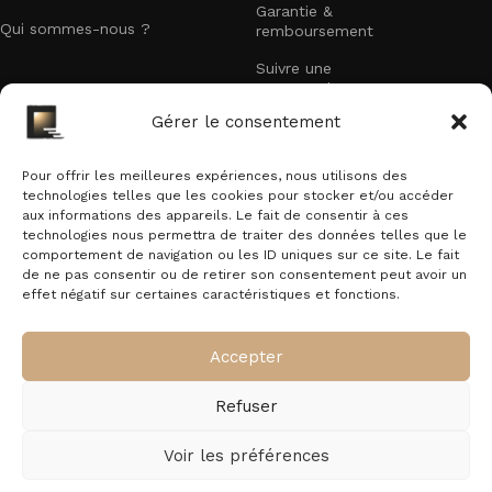
Garantie &
Qui sommes-nous ?
remboursement
Suivre une
commande
Recevez nos offres exclusives
Gérer le consentement
Faites partie des premiers à recevoir nos
Pour offrir les meilleures expériences, nous utilisons des
promotions et offres exclusives dans votre boîte
technologies telles que les cookies pour stocker et/ou accéder
mail.
aux informations des appareils. Le fait de consentir à ces
technologies nous permettra de traiter des données telles que le
E-mail
comportement de navigation ou les ID uniques sur ce site. Le fait
de ne pas consentir ou de retirer son consentement peut avoir un
effet négatif sur certaines caractéristiques et fonctions.
En vous inscrivant vous acceptez notre politique de confidentialité.
Accepter
Refuser
ExteriorLED.com
© 2026
Tous droits réservés
.
Voir les préférences