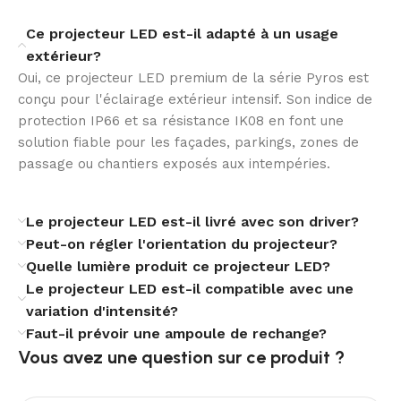
appréciable face aux chocs du quotidien. Associée à
une plage de fonctionnement de -40 °C à +50 °C, cette
Ce projecteur LED est-il adapté à un usage
conception assure une grande fiabilité dans des
extérieur?
contextes climatiques variés.
Oui, ce projecteur LED premium de la série Pyros est
conçu pour l'éclairage extérieur intensif. Son indice de
Une installation adaptable
protection IP66 et sa résistance IK08 en font une
solution fiable pour les façades, parkings, zones de
Conçu pour une installation en surface, ce projecteur
passage ou chantiers exposés aux intempéries.
LED s’intègre facilement dans de nombreux projets
d’éclairage extérieur. Son angle de rotation de 0° à 90°
facilite l’orientation du flux lumineux et permet
Le projecteur LED est-il livré avec son driver?
d’ajuster précisément le positionnement du faisceau.
Peut-on régler l'orientation du projecteur?
Quelle lumière produit ce projecteur LED?
Avec ses dimensions de 300 mm de longueur, 436 mm
Le projecteur LED est-il compatible avec une
de hauteur et 65 mm de largeur, il présente un format
variation d'intensité?
technique équilibré. Son poids de 4,1 kg confirme une
Faut-il prévoir une ampoule de rechange?
construction sérieuse, adaptée à un usage
Vous avez une question sur ce produit ?​
professionnel durable.