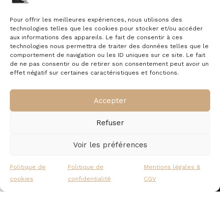
Pour offrir les meilleures expériences, nous utilisons des
technologies telles que les cookies pour stocker et/ou accéder
aux informations des appareils. Le fait de consentir à ces
Avis
technologies nous permettra de traiter des données telles que le
comportement de navigation ou les ID uniques sur ce site. Le fait
de ne pas consentir ou de retirer son consentement peut avoir un
effet négatif sur certaines caractéristiques et fonctions.
Il n’y a pas encore d’avis.
Accepter
Refuser
Voir les préférences
Politique de
Politique de
Mentions légales &
À propos
Commande
Nous contacter
cookies
confidentialité
CGV
Panier
Mon compte
Mentions légales
Livraison &
Politique de
retour
cookies
Politique de confidentialité
Garantie &