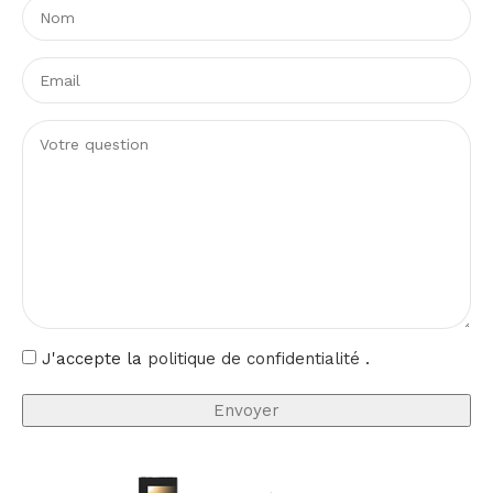
Une lumière sélectionnable selon
l’ambiance recherchée
La couleur de lumière sélectionnable, de 3000K à
5000K, permet d’adapter l’ambiance à l’application.
Vous pouvez ainsi privilégier une lumière chaude,
neutre ou froide selon que vous recherchez du confort,
de la lisibilité ou une perception plus technique.
Cette polyvalence rend le projecteur particulièrement
intéressant pour des usages multiples, qu’il s’agisse
d’un site industriel, d’une zone de circulation ou d’un
espace extérieur nécessitant un rendu lumineux précis
et cohérent.
J'accepte la
politique de confidentialité
.
Un choix fiable et durable
Certifié CE, RoHS, CB et ENEC, ce projecteur LED
s’inscrit dans une démarche de qualité rassurante pour