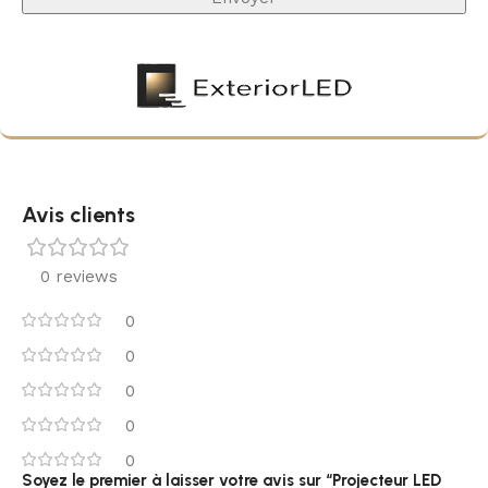
de l’installation.
Son design gris RAL 9006 lui permet de s’intégrer
discrètement à de nombreux environnements
extérieurs. C’est une solution élégante et technique,
pensée pour les professionnels qui souhaitent un
éclairage extérieur performant, stable et durable.
Avis clients
0 reviews
0
0
0
0
0
Soyez le premier à laisser votre avis sur “Projecteur LED