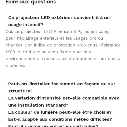
Foire aux questions
les façades, les parkings ou les zones techniques
exposées.
Ce projecteur LED extérieur convient-il à un
Une robustesse adaptée aux
usage intensif?
installations professionnelles
Oui, ce projecteur LED Premium S Pyros est conçu
pour l'éclairage extérieur et les usages pro ou
Avec sa résistance IK08, le projecteur LED Premium S
chantier. Son indice de protection IP66 et sa résistance
Pyros COXON supporte mieux les contraintes
IK08 en font une solution fiable pour des
mécaniques du quotidien. Sa classe d’isolation
environnements exposés aux intempéries et aux chocs
électrique I et sa protection surtensions de 10 kV
modérés.
renforcent sa fiabilité sur les sites professionnels.
Ses dimensions compactes de 300 mm de longueur,
Peut-on l'installer facilement en façade ou sur
436 mm de hauteur et 65 mm de largeur facilitent son
structure?
intégration. Son montage en surface et son angle de
La variation d'intensité est-elle compatible avec
rotation de 0° à 90° offrent une orientation simple et
une installation standard?
précise.
La couleur de lumière peut-elle être choisie?
Est-il adapté aux conditions météo difficiles?
Des performances durables et rentables
Faut-il prévoir un entretien particulier?