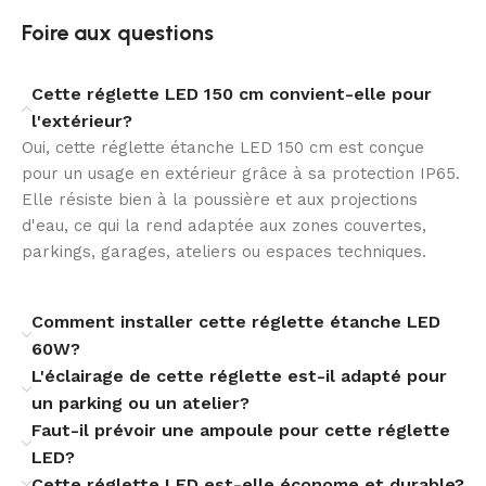
dimensions de 1485 mm offrent une présence sobre,
Foire aux questions
adaptée aux installations fonctionnelles et soignées.
Une solution durable
Cette réglette LED 150 cm convient-elle pour
l'extérieur?
Avec une durée de vie annoncée de 60 000 heures et
Oui, cette réglette étanche LED 150 cm est conçue
une garantie de 3 ans, cette réglette étanche LED
pour un usage en extérieur grâce à sa protection IP65.
répond aux attentes des installations pérennes. Son
Elle résiste bien à la poussière et aux projections
facteur de puissance de 0.99 traduit également une
d'eau, ce qui la rend adaptée aux zones couvertes,
utilisation efficace de l’énergie électrique.
parkings, garages, ateliers ou espaces techniques.
Adaptée aux usages professionnels
Comment installer cette réglette étanche LED
Sa plage de fonctionnement de -20 °C à +50 °C, sa
60W?
classe d’isolation électrique II et sa conformité CE,
L'éclairage de cette réglette est-il adapté pour
RoHS et UKCA en font un luminaire rassurant pour des
un parking ou un atelier?
applications variées. Elle convient parfaitement aux
Faut-il prévoir une ampoule pour cette réglette
besoins d’éclairage fonctionnel en intérieur technique
LED?
ou extérieur protégé.
Cette réglette LED est-elle économe et durable?