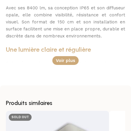
Avec ses 8400 lm, sa conception IP65 et son diffuseur
opale, elle combine visibilité, résistance et confort
visuel. Son format de 150 cm et son installation en
surface facilitent une mise en place propre, durable et
discrète dans de nombreux environnements.
Une lumière claire et régulière
Voir plus
Grâce à sa puissance de 60W et à sa performance
LED de 150 lm/W, cette réglette diffuse un éclairage
ample et homogène. Le blanc neutre 4000K valorise
les volumes avec naturel, tout en maintenant une
lecture visuelle agréable dans les zones de passage
ou de travail.
Produits similaires
Conçue pour les milieux exposés
SOLD OUT
La protection IP65 assure une excellente résistance à