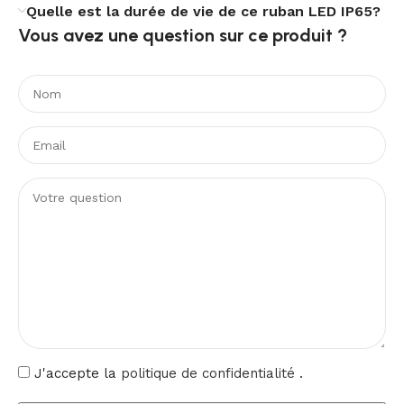
Quelle est la durée de vie de ce ruban LED IP65?
d’isolation électrique II, sa plage de fonctionnement de
Vous avez une question sur ce produit ?​
-30 °C à +50 °C et sa garantie de 3 ans renforcent la
sérénité d’utilisation au quotidien.
J'accepte la
politique de confidentialité
.