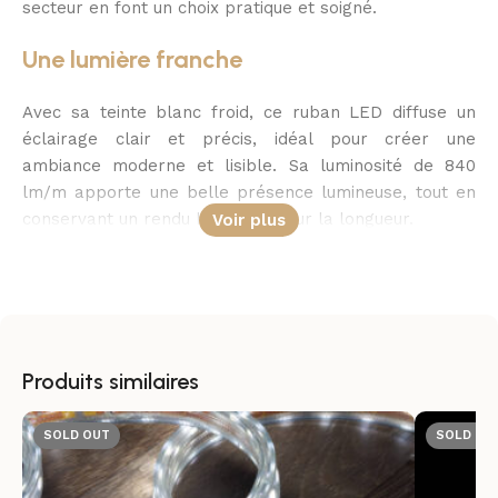
secteur en font un choix pratique et soigné.
Une lumière franche
Avec sa teinte blanc froid, ce ruban LED diffuse un
éclairage clair et précis, idéal pour créer une
ambiance moderne et lisible. Sa luminosité de 840
lm/m apporte une belle présence lumineuse, tout en
conservant un rendu homogène sur la longueur.
Voir plus
Une pose facilitée
Fonctionnant en 220-240V AC, ce ruban LED se
raccorde directement au réseau électrique à l’aide du
câble rectificateur inclus. Cette configuration simplifie
Produits similaires
l’installation sur de longues distances et limite le
recours à des alimentations additionnelles
SOLD OUT
SOLD OU
encombrantes.