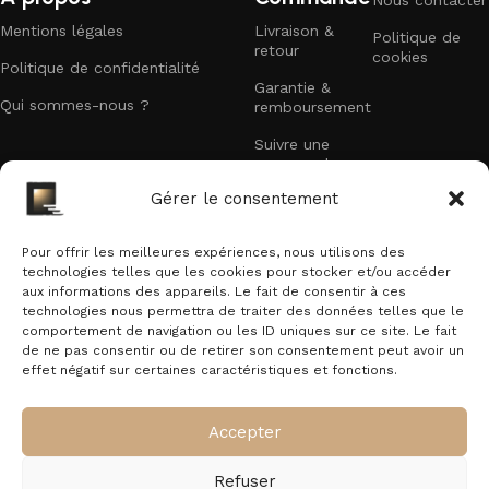
Mentions légales
Livraison &
Politique de
retour
cookies
Politique de confidentialité
Garantie &
Qui sommes-nous ?
remboursement
Suivre une
commande
Recevez nos offres exclusives
Gérer le consentement
Faites partie des premiers à recevoir nos
promotions et offres exclusives dans votre boîte
Pour offrir les meilleures expériences, nous utilisons des
technologies telles que les cookies pour stocker et/ou accéder
mail.
aux informations des appareils. Le fait de consentir à ces
technologies nous permettra de traiter des données telles que le
E-mail
comportement de navigation ou les ID uniques sur ce site. Le fait
de ne pas consentir ou de retirer son consentement peut avoir un
effet négatif sur certaines caractéristiques et fonctions.
En vous inscrivant vous acceptez notre politique de confidentialité.
Accepter
Refuser