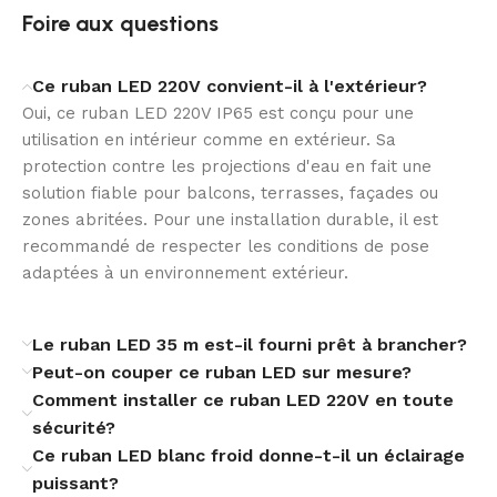
Foire aux questions
Grâce à son indice IP65, ce ruban LED convient à de
nombreux usages en intérieur comme en extérieur. Il
résiste mieux aux projections d’eau et s’intègre
Ce ruban LED 220V convient-il à l'extérieur?
aisément dans des projets décoratifs, techniques ou
Oui, ce ruban LED 220V IP65 est conçu pour une
architecturaux, même dans des environnements
utilisation en intérieur comme en extérieur. Sa
contraignants.
protection contre les projections d'eau en fait une
solution fiable pour balcons, terrasses, façades ou
Un rendu homogène et maîtrisé
zones abritées. Pour une installation durable, il est
recommandé de respecter les conditions de pose
Avec 60 LED par mètre et une puissance de 10 W/m,
adaptées à un environnement extérieur.
ce modèle assure un éclairage régulier et bien réparti.
Son indice de rendu des couleurs de 80 permet une
perception naturelle des surfaces, tout en gardant un
Le ruban LED 35 m est-il fourni prêt à brancher?
rendu lumineux net et professionnel.
Peut-on couper ce ruban LED sur mesure?
Comment installer ce ruban LED 220V en toute
Un choix rassurant
sécurité?
Ce ruban LED blanc froid donne-t-il un éclairage
Certifié CE, RoHS et UKCA, ce ruban LED répond à des
puissant?
exigences reconnues de conformité. Sa classe