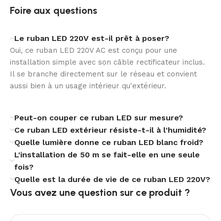
de 840 lm/m. L’éclairage obtenu est régulier,
Foire aux questions
confortable et adapté aux lignes lumineuses continues
sur de longues surfaces.
Le ruban LED 220V est-il prêt à poser?
Format sur mesure
Oui, ce ruban LED 220V AC est conçu pour une
installation simple avec son câble rectificateur inclus.
Ce modèle de la série EDGE-14 est pensé pour
Il se branche directement sur le réseau et convient
s’adapter à des besoins précis. Sa largeur de 14 mm,
aussi bien à un usage intérieur qu'extérieur.
sa hauteur de 7 mm et sa possibilité de coupe tous les
100 cm facilitent l’ajustement à de nombreux projets
Peut-on couper ce ruban LED sur mesure?
d’aménagement et de décoration.
Ce ruban LED extérieur résiste-t-il à l'humidité?
Fiabilité et confort d’usage
Quelle lumière donne ce ruban LED blanc froid?
L'installation de 50 m se fait-elle en une seule
Avec un IRC de 80, une durée de vie annoncée de 40
fois?
000 heures et une garantie de 3 ans, ce ruban LED
Quelle est la durée de vie de ce ruban LED 220V?
combine performance et sérénité. Les certifications
Vous avez une question sur ce produit ?​
CE, RoHS et UKCA complètent un ensemble rassurant
pour un usage durable et maîtrisé.