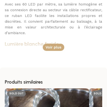
Avec ses 60 LED par mètre, sa lumière homogène et
sa connexion directe au secteur via câble rectificateur,
ce ruban LED facilite les installations propres et
discrètes. Il convient parfaitement au balisage, à la
mise en valeur architecturale ou à l’éclairage
d’ambiance.
Lumière blanche froide
Voir plus
Le blanc froid apporte un rendu lumineux précis,
moderne et très lisible. Il convient particulièrement
aux zones où l’on recherche une impression de clarté,
de netteté et de propreté visuelle, tout en conservant
une ambiance soignée et contemporaine.
Produits similaires
Installation directe et pratique
SOLD OUT
SOLD OU
Fonctionnant en 220-240V AC, ce ruban LED se
raccorde directement au réseau électrique par