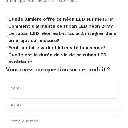
aménagement décoratif extérieur.
Cette liberté de coupe convient particulièrement aux
tracés personnalisés, aux lettrages, aux niches, aux
encadrements ou aux profils sinueux. Vous bénéficiez
Quelle lumière offre ce néon LED sur mesure?
ainsi d’un éclairage extérieur sur mesure plus propre
Comment s'alimente ce ruban LED néon 24V?
visuellement et mieux proportionné à votre support.
Le ruban LED néon est-il facile à intégrer dans
Flexibilité discrète et design compact
un projet sur mesure?
Peut-on faire varier l'intensité lumineuse?
Quelle est la durée de vie de ce ruban LED
Avec ses dimensions réduites, la série NFLEX6 se
extérieur?
distingue par sa finesse et sa discrétion. Ce format
Vous avez une question sur ce produit ?​
permet de réaliser des lignes lumineuses
contemporaines sans alourdir l’esthétique générale du
projet. Le ruban épouse les courbes et accompagne
les tracés avec une grande souplesse.
Sa fabrication en PVC et silicone participe à cet
équilibre entre tenue, flexibilité et finition. Le résultat
est aussi convaincant sur des applications décoratives
minimalistes que sur des installations plus techniques