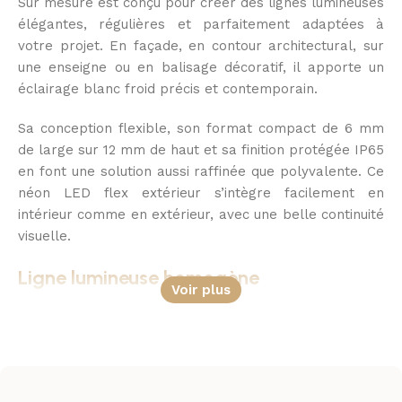
Sur mesure est conçu pour créer des lignes lumineuses
élégantes, régulières et parfaitement adaptées à
votre projet. En façade, en contour architectural, sur
une enseigne ou en balisage décoratif, il apporte un
éclairage blanc froid précis et contemporain.
Sa conception flexible, son format compact de 6 mm
de large sur 12 mm de haut et sa finition protégée IP65
en font une solution aussi raffinée que polyvalente. Ce
néon LED flex extérieur s’intègre facilement en
intérieur comme en extérieur, avec une belle continuité
visuelle.
Ligne lumineuse homogène
Voir plus
Grâce à sa source lumineuse COB et à ses 120 LED par
mètre, ce ruban LED sur mesure diffuse une lumière
continue, sans effet de points visibles. Le rendu est
propre, fluide et soigné, idéal pour souligner une