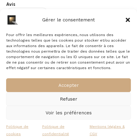
Avis
Gérer le consentement
Il n’y a pas encore d’avis.
Pour offrir les meilleures expériences, nous utilisons des
technologies telles que les cookies pour stocker et/ou accéder
aux informations des appareils. Le fait de consentir à ces
technologies nous permettra de traiter des données telles que le
comportement de navigation ou les ID uniques sur ce site. Le fait
de ne pas consentir ou de retirer son consentement peut avoir un
effet négatif sur certaines caractéristiques et fonctions.
À propos
Commande
Accepter
Nous contacter
Mentions légales
Livraison &
Politique de
Refuser
retour
cookies
Politique de confidentialité
Garantie &
Voir les préférences
Qui sommes-nous ?
remboursement
Suivre une
Politique de
Politique de
Mentions légales &
commande
cookies
confidentialité
CGV