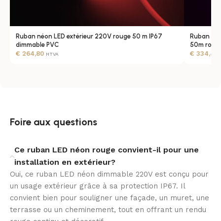
Une conception fiable pour l’extérieur
Ruban néon LED extérieur 220V rouge 50 m IP67
Ruban néo
Conçu pour un usage extérieur, ce ruban LED bénéficie
dimmable PVC
50m rose 
€
264,80
€
334,49
HTVA
d’un indice de protection IP67, adapté aux
environnements exposés. Son revêtement en PVC
protège efficacement l’ensemble, tandis que sa plage
de fonctionnement de -20 °C à +50 °C favorise une
utilisation stable dans des conditions variées.
Foire aux questions
Une installation en 220-240V pratique et
maîtrisée
Ce ruban LED néon rouge convient-il pour une
installation en extérieur?
Alimenté en 220-240V AC avec une fréquence de 50-60
Oui, ce ruban LED néon dimmable 220V est conçu pour
Hz, ce ruban LED néon simplifie la mise en œuvre sur
un usage extérieur grâce à sa protection IP67. Il
les installations adaptées. Sa classe d’isolation
convient bien pour souligner une façade, un muret, une
électrique II constitue un atout supplémentaire pour
terrasse ou un cheminement, tout en offrant un rendu
une intégration sereine dans les projets d’éclairage