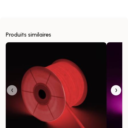
Un format 50 mètres pour les projets
ambitieux
Cette bobine de 50 m convient parfaitement aux
installations linéaires étendues. Elle permet de suivre
Produits similaires
de longues lignes architecturales, de souligner des
parcours extérieurs ou d’habiller des structures avec
continuité. La coupe tous les 100 cm apporte une
adaptation simple aux besoins du chantier.
Une variation d’intensité pour ajuster
l’ambiance
‹
›
Compatible avec la variation TRIAC, ce ruban LED
néon dimmable permet d’adapter l’intensité lumineuse
selon l’effet recherché. Vous pouvez ainsi passer d’un
marquage lumineux affirmé à une présence plus
discrète, tout en conservant la qualité visuelle d’un
éclairage extérieur homogène.