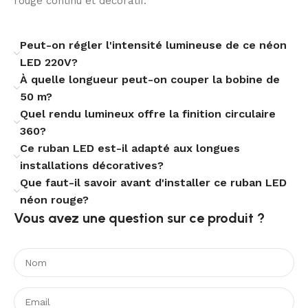
rouge continu et décoratif.
décoratif et architectural.
Une solution durable au rendu premium
Peut-on régler l'intensité lumineuse de ce néon
LED 220V?
Avec une puissance de 9 W/m et une durée de vie de
À quelle longueur peut-on couper la bobine de
50.000 heures, ce ruban LED rouge allie performance
50 m?
et longévité. Son diamètre de 17 mm lui confère une
Quel rendu lumineux offre la finition circulaire
présence visuelle équilibrée, tandis que ses
360?
certifications CE, RoHS et UKCA et sa garantie 3 ans
Ce ruban LED est-il adapté aux longues
renforcent la confiance à l’usage.
installations décoratives?
Ce ruban LED néon circulaire 360 rouge constitue une
Que faut-il savoir avant d'installer ce ruban LED
solution de choix pour dessiner des lignes lumineuses
néon rouge?
extérieures avec précision, élégance et constance. Il
Vous avez une question sur ce produit ?​
répond aux attentes des projets décoratifs qui exigent
une lumière visible, durable et parfaitement adaptée
aux compositions architecturales contemporaines.