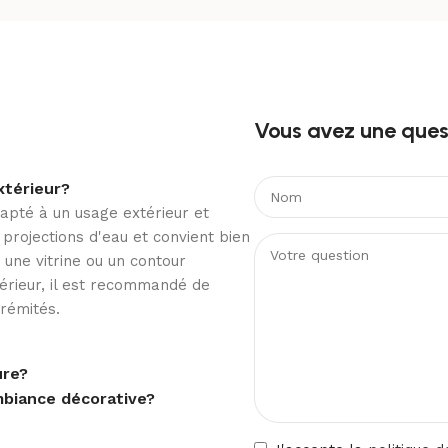
SFLEX14
Une résistance adap
Sa protection IP65 perme
Blanc chaud
aux projections d’eau et
Vous avez une quest
néon trouve ainsi naturel
en terrasse ou en circulat
xtérieur?
50.000 Heures
Conçu pour fonctionner d
pté à un usage extérieur et
°C, il répond aux exigences
x projections d'eau et convient bien
électrique II renforce é
 une vitrine ou un contour
lumineux.
térieur, il est recommandé de
120 led/m
rémités.
Une solution durabl
8 W/m
ure?
Avec une durée de vie an
mbiance décorative?
dans une logique de durab
pour les installations d
lumineuse stable dans le 