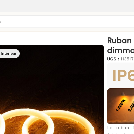
xtérieurs
/
Néons LED Flex extérieur
/
Ruban 
dimma
 Intérieur
UGS :
11351
IP
Le ruban L
2700K