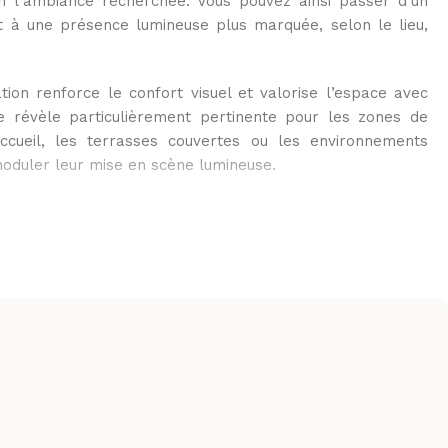
lon l’ambiance recherchée. Vous pouvez ainsi passer d’un
et à une présence lumineuse plus marquée, selon le lieu,
ation renforce le confort visuel et valorise l’espace avec
se révèle particulièrement pertinente pour les zones de
ccueil, les terrasses couvertes ou les environnements
oduler leur mise en scène lumineuse.
recte en 220-240V
V AC avec une connexion au réseau par redresseur, ce
e en œuvre sur des installations adaptées. Le câble
ite le raccordement et apporte une solution pratique pour un
é.
8 W/m, il assure un bon équilibre entre performance
nergétique. Sa longueur de référence est de 1 m, et
jusqu’à 50 m selon la configuration du ruban LED, pour des
cohérentes.