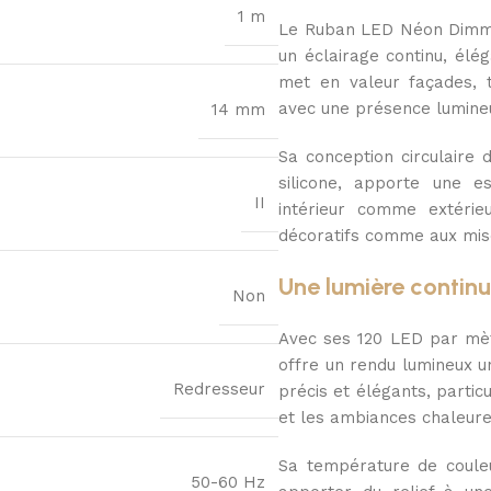
1 m
Le Ruban LED Néon Dimma
un éclairage continu, él
met en valeur façades, t
avec une présence lumine
14 mm
Sa conception circulaire
silicone, apporte une e
II
intérieur comme extérie
décoratifs comme aux mise
Une lumière continu
Non
Avec ses 120 LED par mè
offre un rendu lumineux un
Redresseur
précis et élégants, parti
et les ambiances chaleure
Sa température de couleu
50-60 Hz