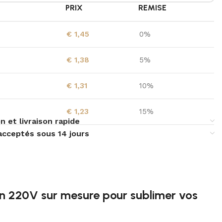
É
PRIX
REMISE
€
1,45
0%
€
1,38
5%
€
1,31
10%
€
1,23
15%
n et livraison rapide
acceptés sous 14 jours
n 220V sur mesure pour sublimer vos