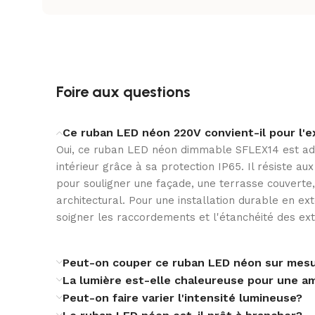
SÉRIE DE PRODUITS
COULEUR DE LUMIÈRE
Foire aux questions
Ce ruban LED néon 220V convient-il pour l'e
DURÉE DE VIE
Oui, ce ruban LED néon dimmable SFLEX14 est ada
intérieur grâce à sa protection IP65. Il résiste au
pour souligner une façade, une terrasse couverte,
architectural. Pour une installation durable en ex
NOMBRE DE LED PAR MÈTRE
soigner les raccordements et l'étanchéité des ext
PUISSANCE PAR MÈTRE
Peut-on couper ce ruban LED néon sur mes
La lumière est-elle chaleureuse pour une a
Peut-on faire varier l'intensité lumineuse?