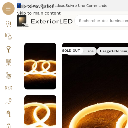
Langue
Carte Cadeau
Suivre Une Commande
Skip to navigation
Skip to main content
Accueil
/
Éclairage extérieur
/
Rubans LED & Néons e
SOLD OUT
Garantie
:
3 ans
Usage
:
Extérieur,