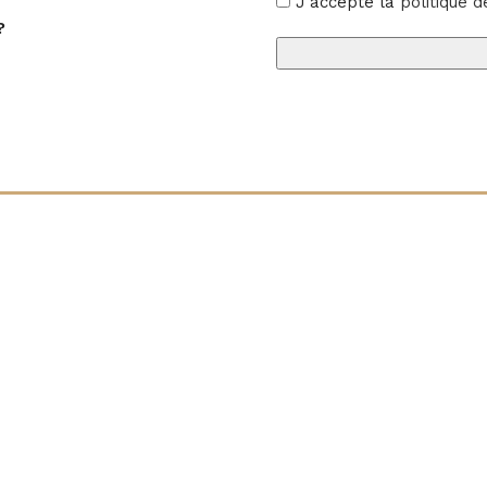
J'accepte la
politique d
2700K
?
Les certifications CE, Ro
une assurance suppléme
d’éclairage extérieur ou 
Translucide
néon 220V constitue une r
Câble rectificateur
PVC, Silicone
Non