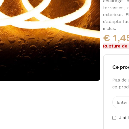
éclairage 
terrasses, 
extérieur. 
s’adapte fa
inclus.
€
1,4
Rupture de
Ce pro
Pas de 
ce produ
J'ai 