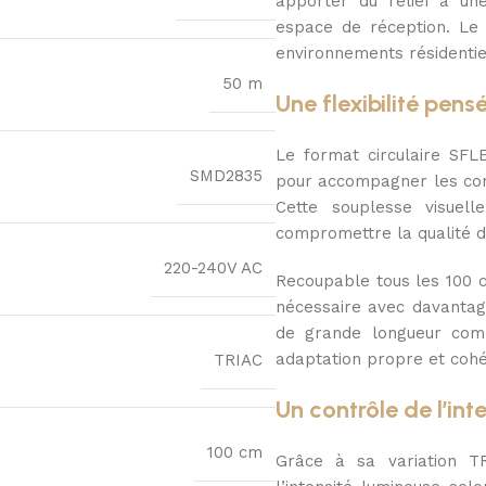
apporter du relief à une
espace de réception. Le 
environnements résidentie
50 m
Une flexibilité pens
Le format circulaire SFL
SMD2835
pour accompagner les cont
Cette souplesse visuell
compromettre la qualité d
220-240V AC
Recoupable tous les 100 
nécessaire avec davantage 
de grande longueur comm
adaptation propre et cohé
TRIAC
Un contrôle de l’int
100 cm
Grâce à sa variation T