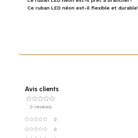
Le ruban LED néon est-il prêt à brancher?
TEMPÉRATURE DE COULEUR
Ce ruban LED néon est-il flexible et durable
COULEUR
INCLUS
MATÉRIEL
Avis clients
WIFI
0 reviews
0
0