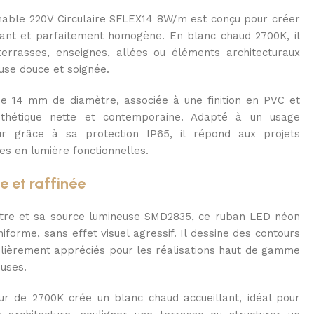
ble 220V Circulaire SFLEX14 8W/m est conçu pour créer
égant et parfaitement homogène. En blanc chaud 2700K, il
errasses, enseignes, allées ou éléments architecturaux
use douce et soignée.
 de 14 mm de diamètre, associée à une finition en PVC et
sthétique nette et contemporaine. Adapté à un usage
ur grâce à sa protection IP65, il répond aux projets
s en lumière fonctionnelles.
e et raffinée
tre et sa source lumineuse SMD2835, ce ruban LED néon
iforme, sans effet visuel agressif. Il dessine des contours
culièrement appréciés pour les réalisations haut de gamme
uses.
r de 2700K crée un blanc chaud accueillant, idéal pour