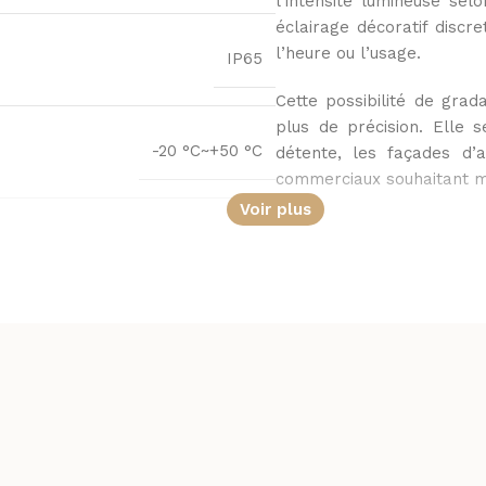
l’intensité lumineuse se
éclairage décoratif discr
l’heure ou l’usage.
IP65
Cette possibilité de grad
plus de précision. Elle 
-20 °C~+50 °C
détente, les façades d’a
commerciaux souhaitant m
Voir plus
Une installation di
Extérieur, Intérieur
Fonctionnant en 220-240
modèle simplifie la mis
rectificateur inclus facil
CE, RoHS, UKCA
projet prêt à être configur
Avec une puissance de 
3 ans
lumineuse et maîtrise é
l’installation peut aller 
réalisations étendues et 