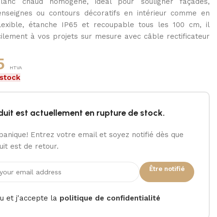
blanc chaud homogène, idéal pour souligner façades,
enseignes ou contours décoratifs en intérieur comme en
Flexible, étanche IP65 et recoupable tous les 100 cm, il
cilement à vos projets sur mesure avec câble rectificateur
5
HTVA
 stock
duit est actuellement en rupture de stock.
panique! Entrez votre email et soyez notifié dès que
it est de retour.
Être notifié
lu et j'accepte la
politique de confidentialité