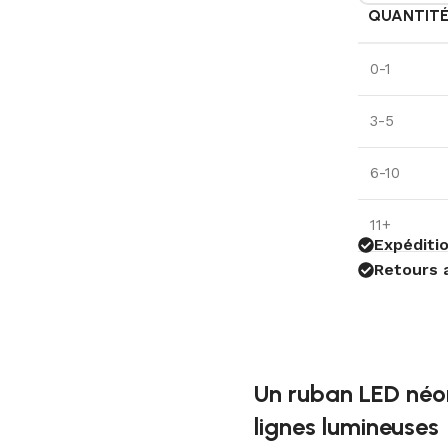
QUANTIT
0-1
3-5
6-10
11+
Expéditio
Retours 
Un ruban LED néo
lignes lumineuses