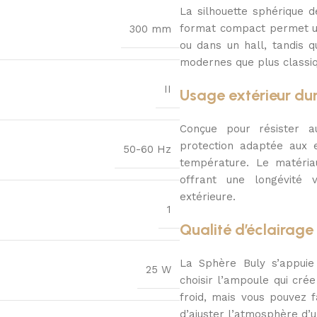
La silhouette sphérique 
format compact permet un
300 mm
ou dans un hall, tandis 
modernes que plus classiq
II
Usage extérieur du
Conçue pour résister a
protection adaptée aux e
50-60 Hz
température. Le matéria
offrant une longévité v
extérieure.
1
Qualité d’éclairag
La Sphère Buly s’appuie
25 W
choisir l’ampoule qui cré
froid, mais vous pouvez 
d’ajuster l’atmosphère d’