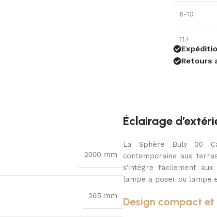
6-10
11+
Expéditio
Retours 
Éclairage d’exté
La Sphère Buly 30 Ca
2000 mm
contemporaine aux terras
s’intègre facilement au
lampe à poser ou lampe e
265 mm
Design compact et 