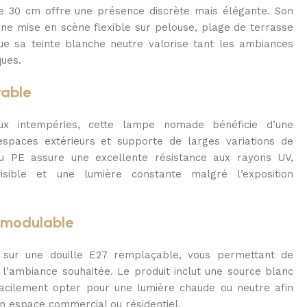
de 30 cm offre une présence discrète mais élégante. Son
e mise en scène flexible sur pelouse, plage de terrasse
que sa teinte blanche neutre valorise tant les ambiances
ues.
rable
ux intempéries, cette lampe nomade bénéficie d’une
spaces extérieurs et supporte de larges variations de
u PE assure une excellente résistance aux rayons UV,
isible et une lumière constante malgré l’exposition
e modulable
 sur une douille E27 remplaçable, vous permettant de
e l’ambiance souhaitée. Le produit inclut une source blanc
facilement opter pour une lumière chaude ou neutre afin
un espace commercial ou résidentiel.