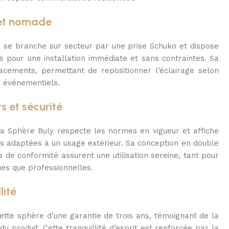
 et nomade
e se branche sur secteur par une prise Schuko et dispose
 pour une installation immédiate et sans contraintes. Sa
lacements, permettant de repositionner l’éclairage selon
u événementiels.
s et sécurité
la Sphère Buly respecte les normes en vigueur et affiche
es adaptées à un usage extérieur. Sa conception en double
 de conformité assurent une utilisation sereine, tant pour
ues que professionnelles.
lité
te sphère d’une garantie de trois ans, témoignant de la
 du produit. Cette tranquillité d’esprit est renforcée par la