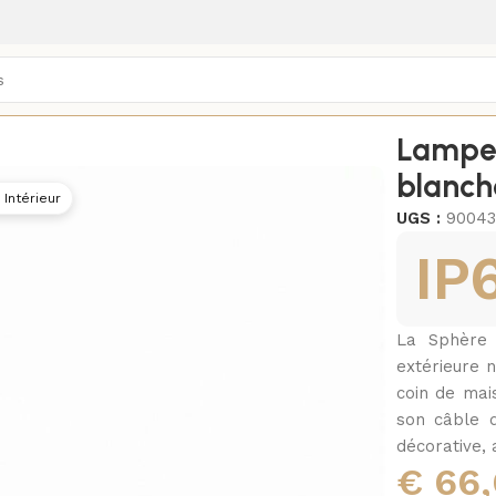
nomades
/
Lampes à poser
/
Lampe 
blanch
 Intérieur
UGS :
90043
IP
La Sphère
extérieure 
coin de mai
son câble d
décorative, 
€
66,