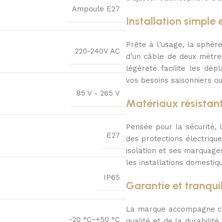
Ampoule E27
Installation simple
Prête à l’usage, la sphèr
220-240V AC
d’un câble de deux mètres
légèreté facilite les dép
vos besoins saisonniers o
85 V - 265 V
Matériaux résistant
Pensée pour la sécurité, 
E27
des protections électriqu
isolation et ses marquages
les installations domestiq
IP65
Garantie et tranquil
La marque accompagne cet
-20 °C~+50 °C
qualité et de la durabilité