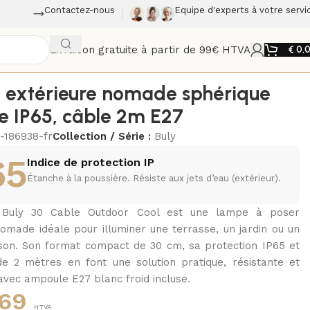
Contactez-nous
Equipe d'experts à votre servi
Livraison gratuite à partir de 99€ HTVA
€
0,
extérieure nomade sphérique
e IP65, câble 2m E27
-186938-fr
Collection / Série :
Buly
65
Indice de protection IP
Étanche à la poussière. Résiste aux jets d’eau (extérieur).
 Buly 30 Cable Outdoor Cool est une lampe à poser
nomade idéale pour illuminer une terrasse, un jardin ou un
son. Son format compact de 30 cm, sa protection IP65 et
e 2 mètres en font une solution pratique, résistante et
avec ampoule E27 blanc froid incluse.
69
HTVA