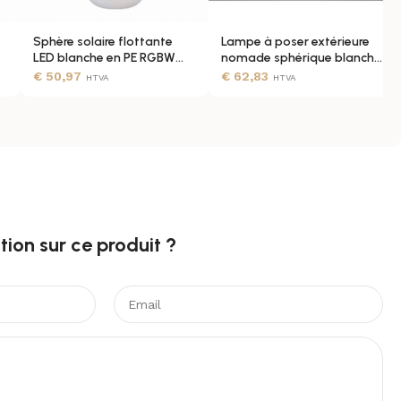
Sphère solaire flottante
Lampe à poser extérieure
LED blanche en PE RGBW
nomade sphérique blanche
rechargeable IP68
40 cm IP65
€
50,97
€
62,83
HTVA
HTVA
ion sur ce produit ?​