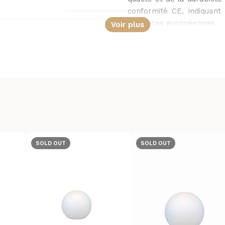
conformité CE, indiquant
exigences européennes.
Voir plus
Extérieur, Intérieur
CE
3 ans
SOLD OUT
SOLD OUT
Newgarden
Buly