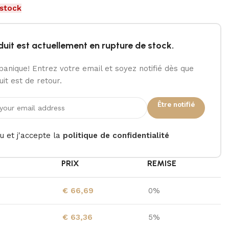
 stock
duit est actuellement en rupture de stock.
panique! Entrez votre email et soyez notifié dès que
it est de retour.
Être notifié
lu et j'accepte la
politique de confidentialité
É
PRIX
REMISE
€
66,69
0%
€
63,36
5%