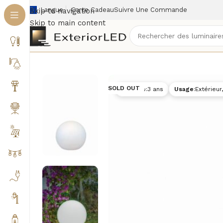
Langue
Carte Cadeau
Suivre Une Commande
Skip to navigation
Skip to main content
Accueil
/
Éclairage extérieur
/
Lampes extérieures 
SOLD OUT
Garantie
:
3 ans
Usage
:
Extérieur,