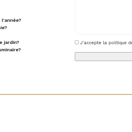
 l'année?
nie?
 jardin?
J'accepte la
politique d
uminaire?