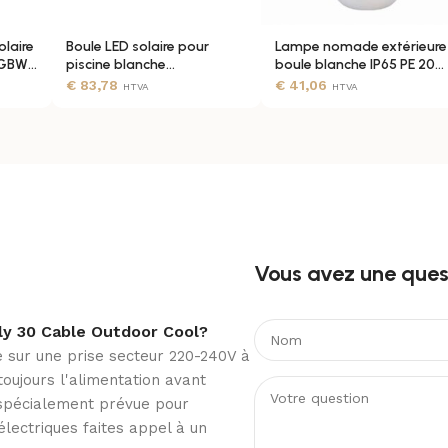
laire
Boule LED solaire pour
Lampe nomade extérieure
Blanc
RGBW
piscine blanche
boule blanche IP65 PE 20
rechargeable RGBW IP68
cm câble 2m E27
€
83,78
€
41,06
HTVA
HTVA
Ampoules
PE
Vous avez une quest
Non
ly 30 Cable Outdoor Cool?
 sur une prise secteur 220-240V à
oujours l'alimentation avant
ge spécialement prévue pour
électriques faites appel à un