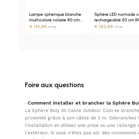
Lampe sphérique blanche
Sphère LED nomade so
COULEUR
multicolore solaire 40 cm
rechargeable 50 cm 
flottante
blanche IP65
€
115,86
€
182,69
HTVA
HTVA
INCLUS
MATÉRIEL
Foire aux questions
WIFI
Comment installer et brancher la Sphère Bu
La Sphère Buly 30 Cable Outdoor Cool se branche
proximité grâce à son câble de 2 m. Débranchez t
l'installation et utilisez une prise ou une rallon
l'extérieur. Si vous n'êtes pas sûr des connexions 