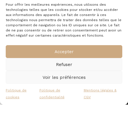
Il n’y a pas encore d’avis.
Pour offrir les meilleures expériences, nous utilisons des
technologies telles que les cookies pour stocker et/ou accéder
aux informations des appareils. Le fait de consentir à ces
technologies nous permettra de traiter des données telles que le
comportement de navigation ou les ID uniques sur ce site. Le fait
de ne pas consentir ou de retirer son consentement peut avoir un
effet négatif sur certaines caractéristiques et fonctions.
À propos
Commande
Accepter
Nous contacter
Mentions légales
Livraison &
Politique de
Refuser
retour
cookies
Politique de confidentialité
Garantie &
Voir les préférences
Qui sommes-nous ?
remboursement
Suivre une
Politique de
Politique de
Mentions légales &
commande
cookies
confidentialité
CGV
Recevez nos offres exclusives
Panier
Mon compte
Faites partie des premiers à recevoir nos
promotions et offres exclusives dans votre boîte
mail.