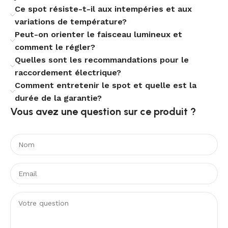
offre une installation sûre et un usage serein.
Ce spot résiste-t-il aux intempéries et aux
L’appareil est fourni sans ampoule, ce qui vous laisse
variations de température?
libre de sélectionner la source lumineuse adaptée,
Peut-on orienter le faisceau lumineux et
jusqu’à la puissance maximale recommandée pour le
comment le régler?
produit.
Quelles sont les recommandations pour le
raccordement électrique?
Comment entretenir le spot et quelle est la
durée de la garantie?
Vous avez une question sur ce produit ?​