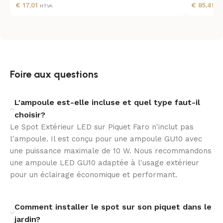
€
17,01
€
85,49
HTVA
H
Fixé sur un piquet, ce spot se plante facilement dans
la terre ou se positionne dans un pot pour un éclairage
mobile et discret. Il fonctionne directement sur réseau
domestique, permettant une intégration rapide et
propre dans tous vos projets d’éclairage extérieur.
Foire aux questions
Finition soignée et détails pratiques
L'ampoule est-elle incluse et quel type faut-il
La teinte noire et les proportions compactes
choisir?
apportent une présence discrète et haut de gamme
Le Spot Extérieur LED sur Piquet Faro n'inclut pas
dans le jardin. Sa hauteur sur piquet et son diamètre
l'ampoule. Il est conçu pour une ampoule GU10 avec
maîtrisé assurent une intégration élégante, tandis que
une puissance maximale de 10 W. Nous recommandons
la compatibilité avec des ampoules GU10 permet de
une ampoule LED GU10 adaptée à l'usage extérieur
contrôler rendement et apparence lumineuse.
pour un éclairage économique et performant.
Sérénité d’usage et conformité
Comment installer le spot sur son piquet dans le
Conforme aux normes actuelles et garantie, ce spot
jardin?