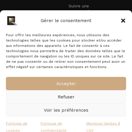
Suivre une
commande
Recevez nos offres exclusives
Gérer le consentement
Faites partie des premiers à recevoir nos
promotions et offres exclusives dans votre boîte
Pour offrir les meilleures expériences, nous utilisons des
technologies telles que les cookies pour stocker et/ou accéder
mail.
aux informations des appareils. Le fait de consentir à ces
technologies nous permettra de traiter des données telles que le
E-mail
comportement de navigation ou les ID uniques sur ce site. Le fait
de ne pas consentir ou de retirer son consentement peut avoir un
effet négatif sur certaines caractéristiques et fonctions.
En vous inscrivant vous acceptez notre politique de confidentialité.
Accepter
Refuser
ExteriorLED.com
© 2026
Tous droits réservés
.
Voir les préférences
Politique de
Politique de
Mentions légales &
cookies
confidentialité
CGV