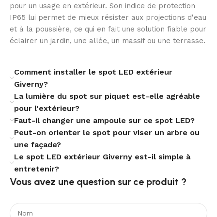
pour un usage en extérieur. Son indice de protection
IP65 lui permet de mieux résister aux projections d'eau
Une solution fiable dans la durée
et à la poussière, ce qui en fait une solution fiable pour
éclairer un jardin, une allée, un massif ou une terrasse.
La durée de vie annoncée de 50 000 heures en fait un
choix rassurant pour l’éclairage extérieur au quotidien.
Fonctionnant en 220-240V AC, avec une tension
Comment installer le spot LED extérieur
nominale compatible 85 V – 265 V, ce spot LED associe
Giverny?
performance, constance et tranquillité d’utilisation.
La lumière du spot sur piquet est-elle agréable
pour l'extérieur?
Le Spot LED Extérieur 9W Giverny sur Piquet répond
Faut-il changer une ampoule sur ce spot LED?
ainsi aux besoins de ceux qui recherchent un spot
Peut-on orienter le spot pour viser un arbre ou
extérieur à la fois élégant, pratique et durable. Il
une façade?
convient pour créer un éclairage de jardin structuré,
Le spot LED extérieur Giverny est-il simple à
discret et fiable, sans compromettre l’esthétique de
entretenir?
vos aménagements.
Vous avez une question sur ce produit ?​