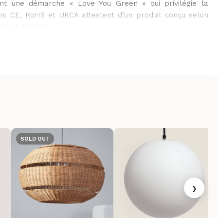
ant une démarche « Love You Green » qui privilégie la
tions CE, RoHS et UKCA attestent d’un produit conçu selon
es et durables.
SOLD OUT
›