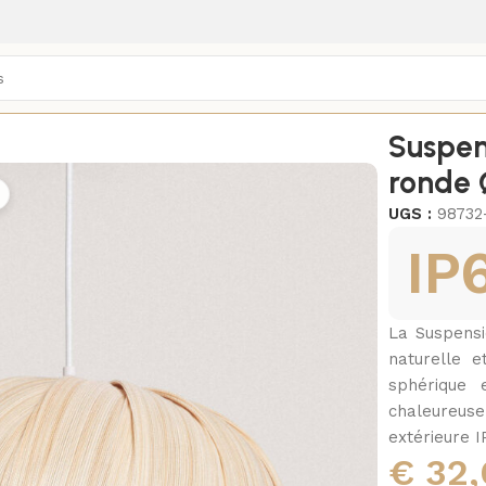
es
/
Suspensions extérieures 100% étanches (IP65)
/
Suspen
ronde 
UGS :
98732
IP
La Suspens
naturelle e
sphérique 
chaleureus
extérieure 
€
32,