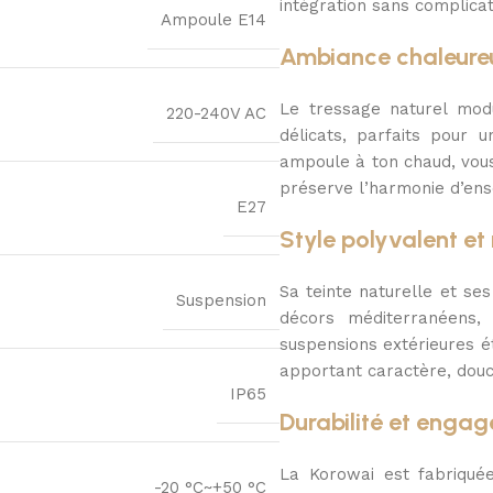
intégration sans complicat
Ampoule E14
Ambiance chaleureu
Le tressage naturel modu
220-240V AC
délicats, parfaits pour 
ampoule à ton chaud, vou
préserve l’harmonie d’en
E27
Style polyvalent et
Sa teinte naturelle et se
Suspension
décors méditerranéens,
suspensions extérieures é
apportant caractère, douce
IP65
Durabilité et enga
La Korowai est fabriqué
-20 °C~+50 °C