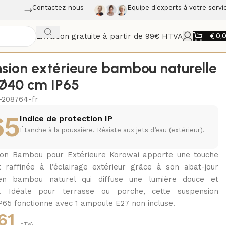
Contactez-nous
Equipe d'experts à votre servi
Livraison gratuite à partir de 99€ HTVA
€
0,
sion extérieure bambou naturelle
Ø40 cm IP65
-208764-fr
65
Indice de protection IP
Étanche à la poussière. Résiste aux jets d’eau (extérieur).
ion Bambou pour Extérieure Korowai apporte une touche
t raffinée à l’éclairage extérieur grâce à son abat-jour
en bambou naturel qui diffuse une lumière douce et
e. Idéale pour terrasse ou porche, cette suspension
IP65 fonctionne avec 1 ampoule E27 non incluse.
61
HTVA