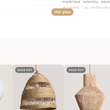
matériaux naturels, suiv
durabilité. Les certifica
Voir plus
des standards responsabl
Extérieur
Naturel
Bambou
SOLD OUT
SOLD OUT
Ampoules
CE, RoHS, UKCA