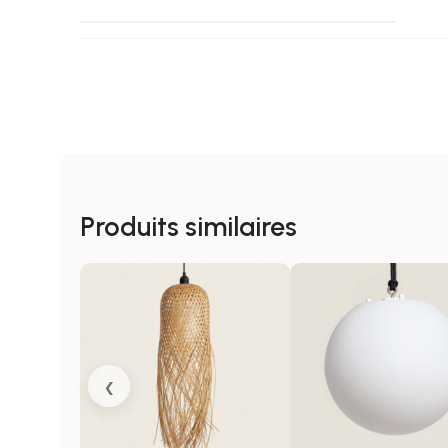
USAGE
COULEUR
Produits similaires
MATÉRIEL
N'INCLUT PAS
‹
CERTIFICATS