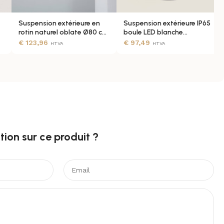
Suspension extérieure en
Suspension extérieure IP65
rotin naturel oblate Ø80 cm
boule LED blanche
IP65
rechargeable 45 cm
€
123,96
€
97,49
HTVA
HTVA
ion sur ce produit ?​