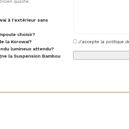
icien qualifié.
ai à l'extérieur sans
mpoule choisir?
e la Korowai?
J'accepte la
politique d
rendu lumineux attendu?
agne la Suspension Bambou