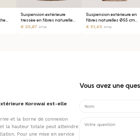
Suspension extérieure
Suspension extérieure en
3 ans
che
tressée en fibres naturelles
fibres naturelles Ø55 cm
IP65 Ø36 cm
IP65
€
20,87
€
51,45
HTVA
HTVA
 Écologiques, Matériaux Naturels
Non
Vous avez une quest
xtérieure Korowai est-elle
urnie et la borne de connexion
t la hauteur totale peut atteindre
llation. Pour une mise en service