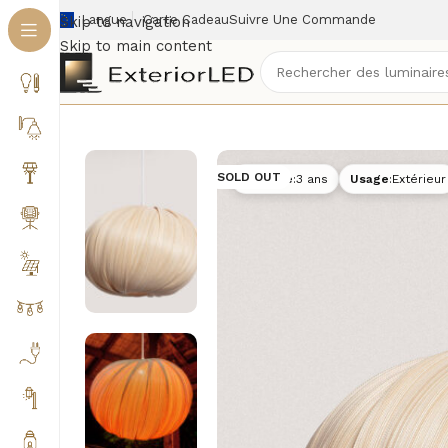
Langue
Carte Cadeau
Suivre Une Commande
Skip to navigation
Skip to main content
Accueil
/
Éclairage extérieur
/
Suspensions extérieur
SOLD OUT
Garantie
:
3 ans
Usage
:
Extérieur