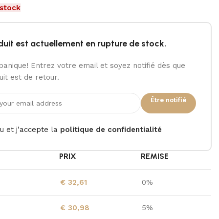
 stock
duit est actuellement en rupture de stock.
panique! Entrez votre email et soyez notifié dès que
it est de retour.
Être notifié
lu et j'accepte la
politique de confidentialité
É
PRIX
REMISE
€
32,61
0%
€
30,98
5%