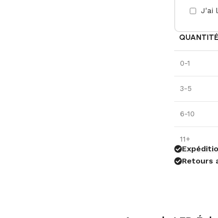
J'ai 
QUANTIT
0-1
3-5
6-10
11+
Expéditio
Retours 