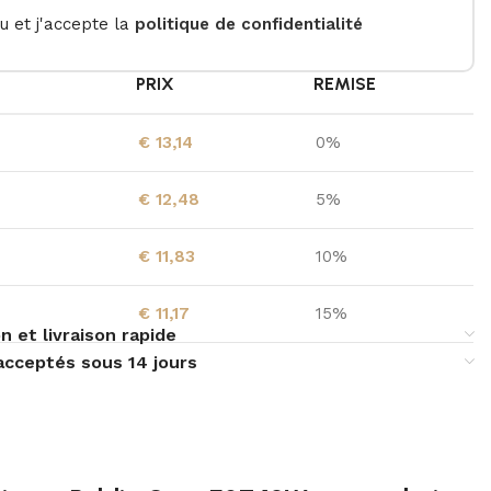
lu et j'accepte la
politique de confidentialité
É
PRIX
REMISE
€
13,14
0%
€
12,48
5%
€
11,83
10%
€
11,17
15%
n et livraison rapide
acceptés sous 14 jours