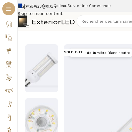
Langue
Carte Cadeau
Suivre Une Commande
Skip to navigation
Skip to main content
Accueil
/
Éclairage extérieur
/
Ampoules & tubes exté
SOLD OUT
Couleur de lumière
:
Blanc neutre