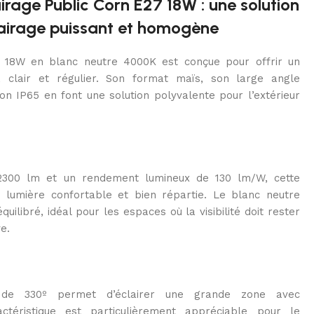
rage Public Corn E27 18W : une solution
lairage puissant et homogène
18W en blanc neutre 4000K est conçue pour offrir un
e, clair et régulier. Son format maïs, son large angle
ion IP65 en font une solution polyvalente pour l’extérieur
2300 lm et un rendement lumineux de 130 lm/W, cette
lumière confortable et bien répartie. Le blanc neutre
ilibré, idéal pour les espaces où la visibilité doit rester
e.
 de 330º permet d’éclairer une grande zone avec
ctéristique est particulièrement appréciable pour le