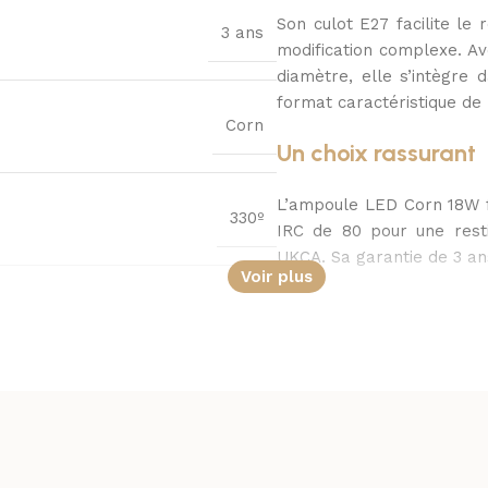
Son culot E27 facilite l
3 ans
modification complexe. A
diamètre, elle s’intègre 
format caractéristique de 
Corn
Un choix rassurant
L’ampoule LED Corn 18W f
330º
IRC de 80 pour une resti
UKCA. Sa garantie de 3 ans
Voir plus
Blanc neutre
50.000 Heures