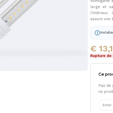
homogène e
large et sa
l’intérieur
assure une b
Install
€
13,
Rupture de
Ce pro
Pas de 
ce produ