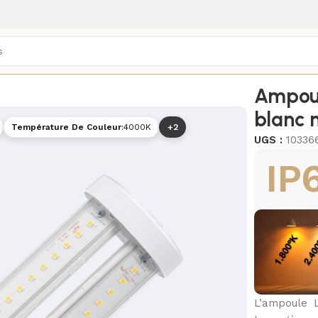
rieurs
/
Ampoules LED extérieures
/
Ampoul
blanc 
Température De Couleur
:
4000K
+2
UGS :
10336
IP
L’ampoule L
4000K