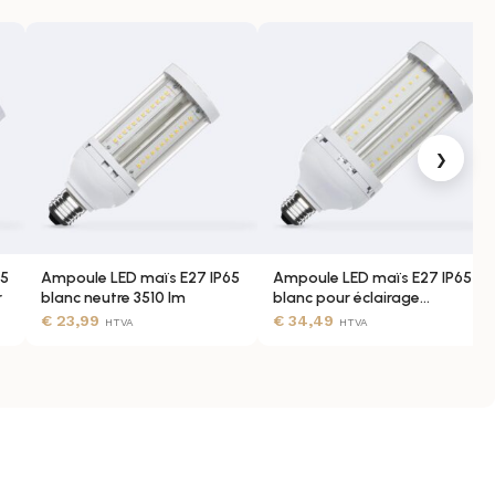
›
65
Ampoule LED maïs E27 IP65
Ampoule LED maïs E27 IP65
r
blanc neutre 3510 lm
blanc pour éclairage
extérieur
€
23,99
€
34,49
HTVA
HTVA