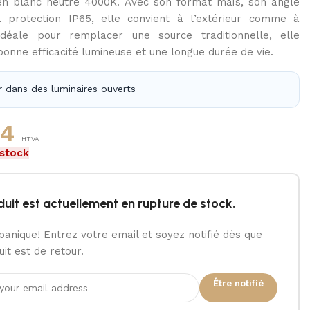
n blanc neutre 4000K. Avec son format maïs, son angle
 protection IP65, elle convient à l’extérieur comme à
. Idéale pour remplacer une source traditionnelle, elle
onne efficacité lumineuse et une longue durée de vie.
er dans des luminaires ouverts
14
HTVA
 stock
duit est actuellement en rupture de stock.
panique! Entrez votre email et soyez notifié dès que
it est de retour.
Être notifié