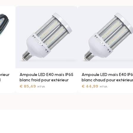
0.95
80
2300 lm
rieur
Ampoule LED E40 maïs IP65
Ampoule LED maïs E40 IP
130 lm/W
d
blanc froid pour extérieur
blanc chaud pour extérieu
€
85,49
€
44,99
HTVA
HTVA
4000K
Blanc