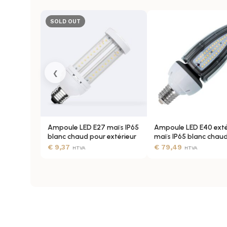
FACTEUR DE PUISSANCE
SOLD OUT
INDICE DE REP. CHROMATIQUE (IRC)
‹
LUMINOSITÉ
Ampoule LED E27 maïs IP65
Ampoule LED E40 exté
RENDEMENT LUMINEUX
blanc chaud pour extérieur
maïs IP65 blanc chau
€
9,37
€
79,49
HTVA
HTVA
TEMPÉRATURE DE COULEUR
COULEUR