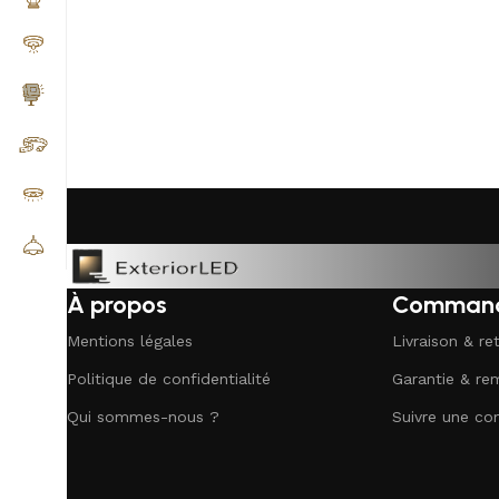
À propos
Comman
Mentions légales
Livraison & re
Politique de confidentialité
Garantie & r
Qui sommes-nous ?
Suivre une c