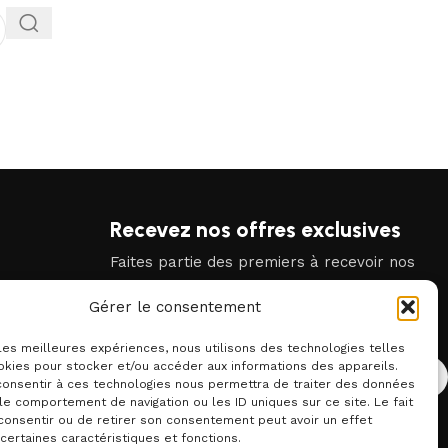
Recevez nos offres exclusives
Faites partie des premiers à recevoir nos
promotions et offres exclusives dans votre
Gérer le consentement
boîte mail.
E-mail
 les meilleures expériences, nous utilisons des technologies telles
okies pour stocker et/ou accéder aux informations des appareils.
 consentir à ces technologies nous permettra de traiter des données
le comportement de navigation ou les ID uniques sur ce site. Le fait
En vous inscrivant vous acceptez notre politique de
consentir ou de retirer son consentement peut avoir un effet
confidentialité.
 certaines caractéristiques et fonctions.