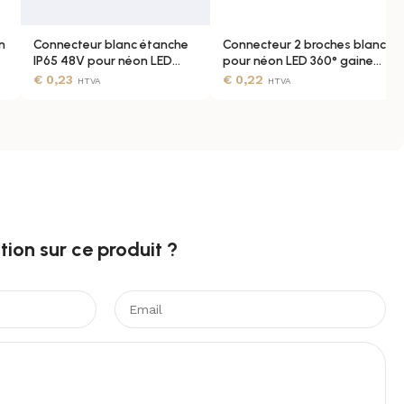
n
Connecteur blanc étanche
Connecteur 2 broches blanc
IP65 48V pour néon LED
pour néon LED 360° gaine
avec câble 2 fils
220V IP65
€
0,23
€
0,22
HTVA
HTVA
ion sur ce produit ?​