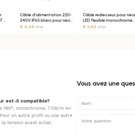
r
Câble d'alimentation 220-
Câble redresseur pour néo
67
240V IP65 blanc pour néon
LED flexible monochrome
LED flexible
blanc IP65
€
4,49
€
2,62
HTVA
HTVA
Vous avez une quest
r est-il compatible?
ire 180°, monochrome, 7.5W/m en
 Pour un autre profil ou une autre
 la tension avant achat.