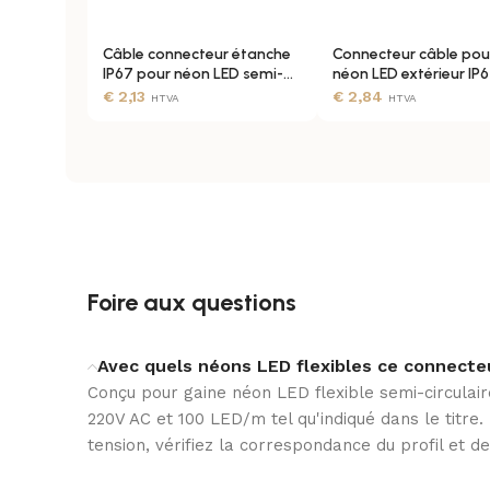
Câble connecteur étanche
Connecteur câble pou
IP67 pour néon LED semi-
néon LED extérieur IP
circulaire blanc
blanc
€
2,13
€
2,84
HTVA
HTVA
Foire aux questions
Avec quels néons LED flexibles ce connecteu
Conçu pour gaine néon LED flexible semi-circula
220V AC et 100 LED/m tel qu'indiqué dans le titre.
tension, vérifiez la correspondance du profil et de