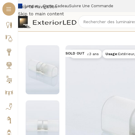
Langue
Carte Cadeau
Suivre Une Commande
Skip to navigation
Skip to main content
Accueil
/
Éclairage extérieur
/
Rubans LED & Néons e
SOLD OUT
Garantie
:
3 ans
Usage
:
Extérieur,