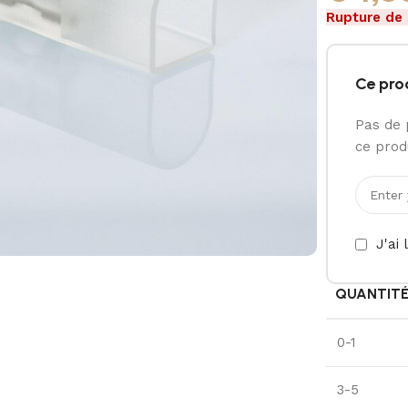
Rupture de
Ce pro
Pas de 
ce produ
J'ai 
QUANTIT
0-1
3-5