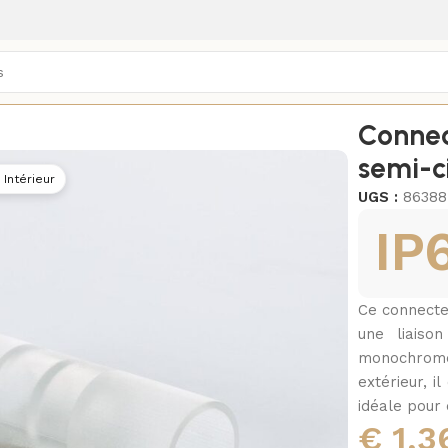
xtérieurs
/
Accessoires rubans & néons
/
Connecteurs
/
Connec
semi-ci
 Intérieur
UGS :
86388
IP
Ce connecte
une liaiso
monochrome 
extérieur, i
idéale pour
€
1,3