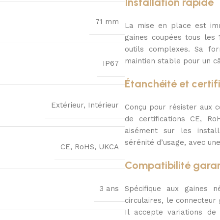
Installation rapide
71 mm
La mise en place est imm
gaines coupées tous les 
outils complexes. Sa for
maintien stable pour un c
IP67
Étanchéité et certif
Extérieur, Intérieur
Conçu pour résister aux co
de certifications CE, R
aisément sur les install
sérénité d’usage, avec un
CE, RoHS, UKCA
Compatibilité gara
3 ans
Spécifique aux gaines 
circulaires, le connecteur 
Il accepte variations d