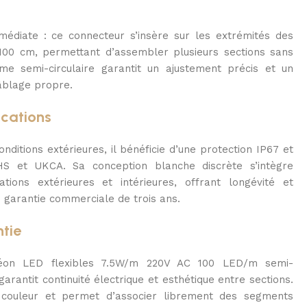
édiate : ce connecteur s’insère sur les extrémités des
100 cm, permettant d’assembler plusieurs sections sans
me semi-circulaire garantit un ajustement précis et un
âblage propre.
ications
nditions extérieures, il bénéficie d’une protection IP67 et
oHS et UKCA. Sa conception blanche discrète s’intègre
ations extérieures et intérieures, offrant longévité et
e garantie commerciale de trois ans.
ntie
néon LED flexibles 7.5W/m 220V AC 100 LED/m semi-
garantit continuité électrique et esthétique entre sections.
e couleur et permet d’associer librement des segments