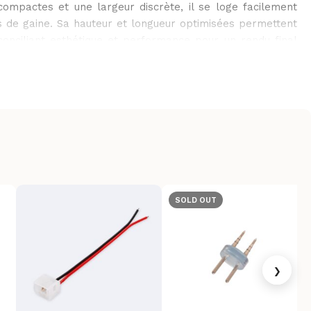
ompactes et une largeur discrète, il se loge facilement
s de gaine. Sa hauteur et longueur optimisées permettent
 conciliant esthétique et performance pour un rendu final
 sans compromis.
SOLD OUT
›