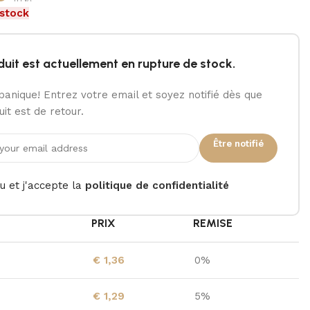
 stock
duit est actuellement en rupture de stock.
panique! Entrez votre email et soyez notifié dès que
it est de retour.
Être notifié
lu et j'accepte la
politique de confidentialité
É
PRIX
REMISE
€
1,36
0%
€
1,29
5%