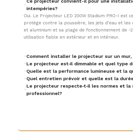
Ce projecteur convient-il pour une installat
intempéries?
Oui. Le Projecteur LED 200W Stadium PRO-I est cert
ENVIRONNEMENT D’INSTALLATION SPÉCIAL
protège contre la poussière, les jets d'eau et le
et aluminium et sa plage de fonctionnement de -
utilisation fiable en extérieur et en intérieur.
INSTALLATION
Comment installer le projecteur sur un mur,
Le projecteur est‑il dimmable et quel type de 
INSTALLATION DU
Quelle est la performance lumineuse et la qu
Mur avec étrier
SUPPORT
Quel entretien prévoir et quelle est la duré
Le projecteur respecte‑t‑il les normes et la
professionnel?
OPTIQUE
PROTECTION IK