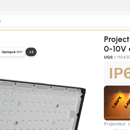
/
Projecteurs LED extérieurs
/
Projec
0-10V 
Optique
:
90º
+3
UGS :
11043
IP
Projecteur 
5700K