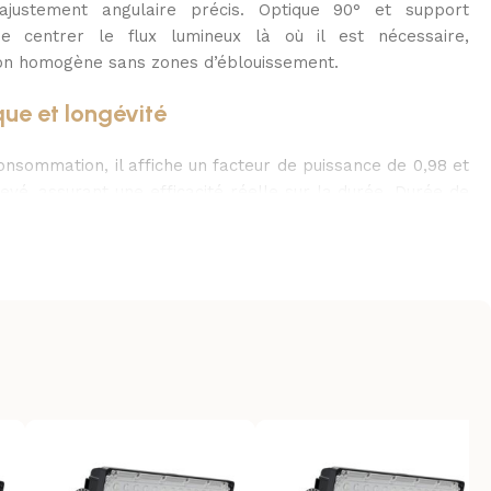
ajustement angulaire précis. Optique 90° et support
e centrer le flux lumineux là où il est nécessaire,
ion homogène sans zones d’éblouissement.
que et longévité
onsommation, il affiche un facteur de puissance de 0,98 et
vé, assurant une efficacité réelle sur la durée. Durée de
s, 25 000 cycles et une garantie 3 ans offrent sérénité et