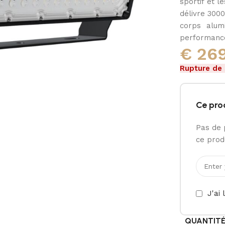
sportif et l
délivre 3000
corps alumi
performance
€
269
Rupture de
Ce pro
Pas de 
ce produ
J'ai 
QUANTIT