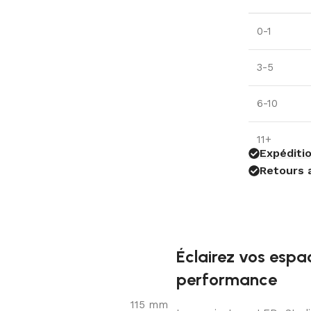
0-1
3-5
6-10
11+
Expéditio
Retours 
Éclairez vos espac
performance
115 mm