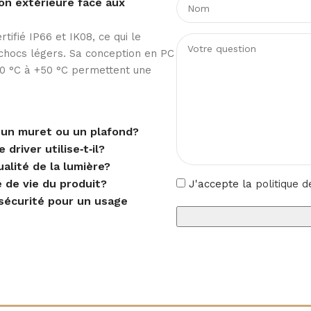
ion extérieure face aux
ifié IP66 et IK08, ce qui le
Température ambiante élevée
s chocs légers. Sa conception en PC
20 °C à +50 °C permettent une
surface
 un muret ou un plafond?
driver utilise‑t‑il?
alité de la lumière?
, Muret avec étrier, Plafond avec
étrier
e de vie du produit?
J'accepte la
politique d
 sécurité pour un usage
90º
IK08