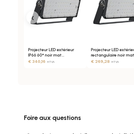
FRÉQUENCE
‹
PROTECTION SURTENSIONS
Projecteur LED extérieur
Projecteur LED extérie
PUISSANCE
IP66 60° noir mat
rectangulaire noir ma
dimmable 0-10V
asymétrique 50°
€
340,16
€
269,28
HTVA
HTVA
SOURCE LUMINEUSE
TENSION
Foire aux questions
TYPE DE VARIATION