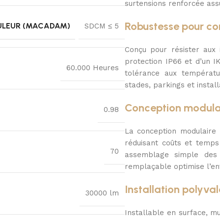
surtensions renforcée assu
Robustesse pour co
ULEUR (MACADAM)
SDCM ≤ 5
Conçu pour résister aux 
protection IP66 et d’un IK
60.000 Heures
tolérance aux températu
stades, parkings et instal
Conception modulai
0.98
La conception modulaire
réduisant coûts et temps
70
assemblage simple des s
remplaçable optimise l’ent
Installation polyva
30000 lm
Installable en surface, m