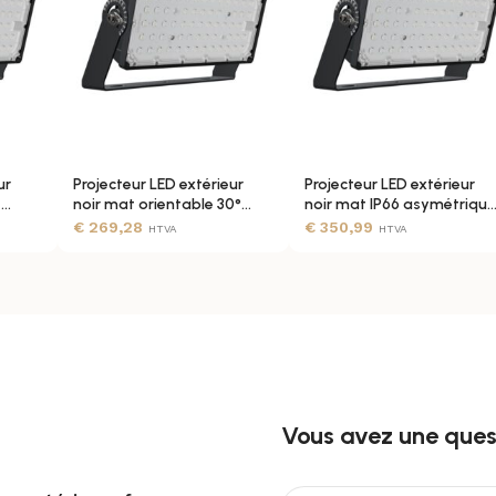
50-60 Hz
6 kV
ur
Projecteur LED extérieur
Projecteur LED extérieur
200 W
t
noir mat orientable 30°
noir mat IP66 asymétriqu
IP66
50° 0-10V
€
269,28
€
350,99
HTVA
HTVA
LUMILEDS 3030
220-240V AC
Vous avez une quest
0-10 V