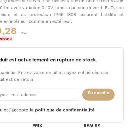
es grandes surfaces. Son faisceau 90º en blanc froid 5700K
0 lm avec variation 0-10V, tandis que son driver LIFUD, son
nium et sa protection IP66 IK08 assurent fiabilité et
 en intérieur comme en extérieur.
,28
HTVA
 stock
duit est actuellement en rupture de stock.
panique! Entrez votre email et soyez notifié dès que
it est de retour.
Être notifié
lu et j'accepte la
politique de confidentialité
É
PRIX
REMISE