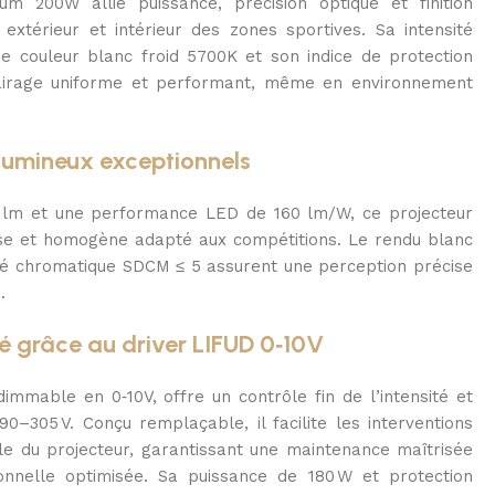
m 200W allie puissance, précision optique et finition
extérieur et intérieur des zones sportives. Sa intensité
e couleur blanc froid 5700K et son indice de protection
lairage uniforme et performant, même en environnement
 lumineux exceptionnels
0 lm et une performance LED de 160 lm/W, ce projecteur
ense et homogène adapté aux compétitions. Le rendu blanc
ité chromatique SDCM ≤ 5 assurent une perception précise
.
ité grâce au driver LIFUD 0‑10V
dimmable en 0‑10V, offre un contrôle fin de l’intensité et
90–305 V. Conçu remplaçable, il facilite les interventions
e du projecteur, garantissant une maintenance maîtrisée
onnelle optimisée. Sa puissance de 180 W et protection