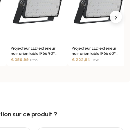
›
Projecteur LED extérieur
Projecteur LED extérieur
e
noir orientable IP66 90°
noir orientable IP66 60°
dimmable 0-10V
dimmable 0-10V
€
350,99
€
222,84
HTVA
HTVA
ion sur ce produit ?​