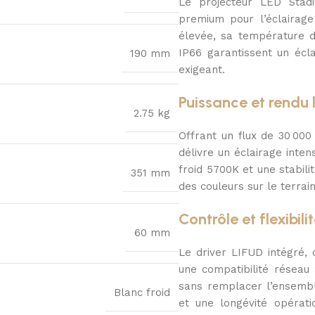
Le projecteur LED Stadiu
premium pour l’éclairage 
élevée, sa température d
IP66 garantissent un éc
190 mm
exigeant.
Puissance et rendu
2.75 kg
Offrant un flux de 30 00
délivre un éclairage int
froid 5700K et une stabil
351 mm
des couleurs sur le terrain
Contrôle et flexibil
60 mm
Le driver LIFUD intégré, 
une compatibilité réseau 
sans remplacer l’ensembl
Blanc froid
et une longévité opérati