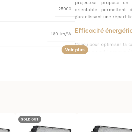
projecteur propose un 
25000
orientable permettent d
garantissant une répartit
Efficacité énergéti
160 lm/W
Conçu pour optimiser la c
Voir plus
un rendement lumineux éle
vie estimée à 60 000 heure
150 lm/W
retour sur investissement.
5700K
I
SOLD OUT