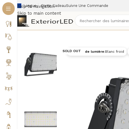
Langue
Carte Cadeau
Suivre Une Commande
Skip to navigation
Skip to main content
Accueil
/
Éclairage extérieur
/
Projecteurs extérieurs
SOLD OUT
Couleur de lumière
:
Blanc froid