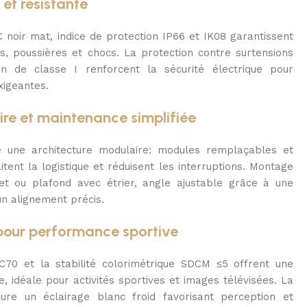
et résistante
C noir mat, indice de protection IP66 et IK08 garantissent
s, poussières et chocs. La protection contre surtensions
n de classe I renforcent la sécurité électrique pour
xigeantes.
ire et maintenance simplifiée
 une architecture modulaire: modules remplaçables et
tent la logistique et réduisent les interruptions. Montage
t ou plafond avec étrier, angle ajustable grâce à une
un alignement précis.
 pour performance sportive
70 et la stabilité colorimétrique SDCM ≤5 offrent une
, idéale pour activités sportives et images télévisées. La
re un éclairage blanc froid favorisant perception et