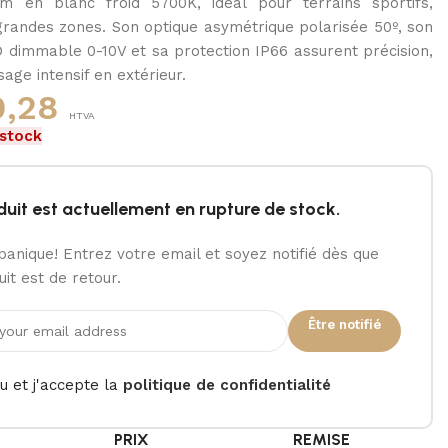
m en blanc froid 5700K, idéal pour terrains sportifs,
grandes zones. Son optique asymétrique polarisée 50º, son
D dimmable 0-10V et sa protection IP66 assurent précision,
usage intensif en extérieur.
,28
HTVA
 stock
duit est actuellement en rupture de stock.
panique! Entrez votre email et soyez notifié dès que
it est de retour.
Être notifié
lu et j'accepte la
politique de confidentialité
É
PRIX
REMISE