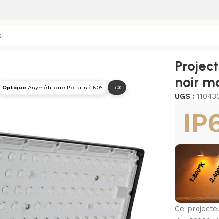
/
Projecteurs LED extérieurs
/
Projec
noir m
Optique
:
Asymétrique Polarisé 50º
+3
UGS :
11043
IP
Ce projecte
5700K