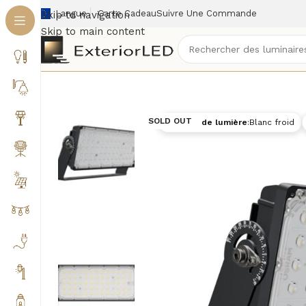
Langue
Carte Cadeau
Suivre Une Commande
Skip to navigation
Skip to main content
Accueil
/
Éclairage extérieur
/
Projecteurs extérieurs
SOLD OUT
Couleur de lumière
:
Blanc froid