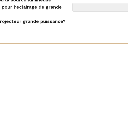
sur mur, muret ou plafond?
tion visible sur les photos qui
 ou plafond. L'étrier comporte une
Température ambiante élevée
linaison et des fentes pour le
de 60 mm, pensez à prévoir une
ssaire. Ce produit est de classe I,
l'installation selon les normes
surface
pté aux conditions extérieures?
, Muret avec étrier, Plafond avec
étrier
ôleur 0-10 V?
J'accepte la
politique d
ou la source lumineuse?
 pour l'éclairage de grande
Asymétrique Polarisé 50º
 projecteur grande puissance?
IK08