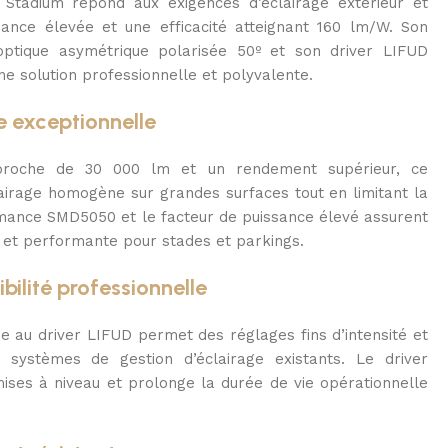
Stadium répond aux exigences d’éclairage extérieur et
sance élevée et une efficacité atteignant 160 lm/W. Son
optique asymétrique polarisée 50º et son driver LIFUD
e solution professionnelle et polyvalente.
e exceptionnelle
proche de 30 000 lm et un rendement supérieur, ce
lairage homogène sur grandes surfaces tout en limitant la
ance SMD5050 et le facteur de puissance élevé assurent
e et performante pour stades et parkings.
bilité professionnelle
ée au driver LIFUD permet des réglages fins d’intensité et
 systèmes de gestion d’éclairage existants. Le driver
mises à niveau et prolonge la durée de vie opérationnelle