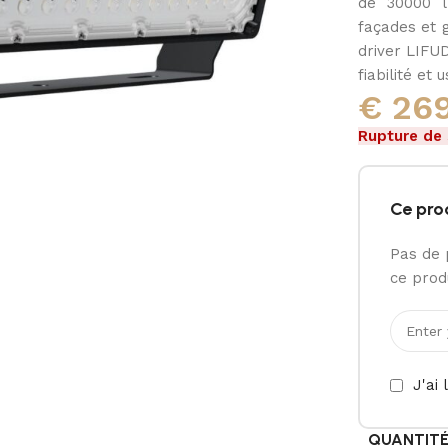
de 30000 l
façades et 
driver LIFU
fiabilité et 
€
269
Rupture de
Ce pro
Pas de 
ce produ
J'ai 
QUANTIT