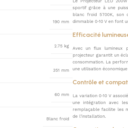
Le Projecteur LED 200W 
sportif grâce à une puis
blanc froid 5700K, son 
dimmable 0‑10 V en font un
190 mm
Efficacité lumineus
2.75 kg
Avec un flux lumineux 
projecteur garantit un éc
consommation. La perform
une utilisation économiqu
351 mm
Contrôle et compati
60 mm
La variation 0‑10 V associ
une intégration avec les
remplaçable facilite les 
de l’installation.
Blanc froid