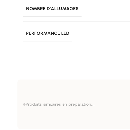
NOMBRE D’ALLUMAGES
PERFORMANCE LED
RENDEMENT LUMINEUX
TEMPÉRATURE DE COULEUR
Produits similaires
CLASSE ISOLATION ÉLECTRIQUE
SOLD OUT
SOLD OUT