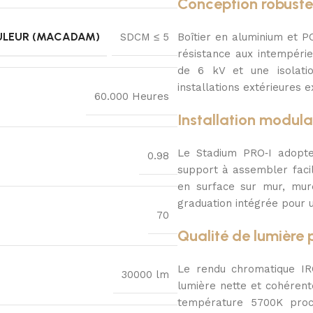
Conception robuste 
ULEUR (MACADAM)
SDCM ≤ 5
Boîtier en aluminium et P
résistance aux intempérie
de 6 kV et une isolatio
installations extérieures e
60.000 Heures
Installation modula
Le Stadium PRO‑I adopte
0.98
support à assembler facili
en surface sur mur, mure
graduation intégrée pour 
70
Qualité de lumière
Le rendu chromatique IRC
30000 lm
lumière nette et cohérente
température 5700K procu