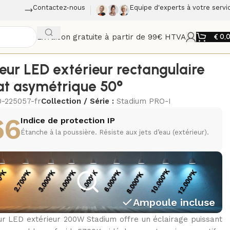
Contactez-nous
Equipe d'experts à votre servi
Livraison gratuite à partir de 99€ HTVA
€
0,
teur LED extérieur rectangulaire
at asymétrique 50°
0-225057-fr
Collection / Série :
Stadium PRO-I
66
Indice de protection IP
Étanche à la poussière. Résiste aux jets d’eau (extérieur).
Ampoule incluse
ur LED extérieur 200W Stadium offre un éclairage puissant