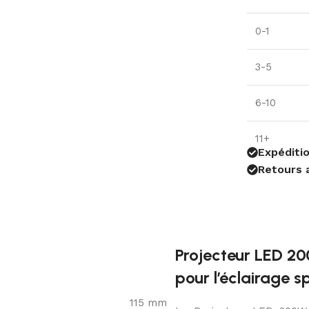
0-1
3-5
6-10
11+
Expéditio
Retours 
Projecteur LED 2
pour l’éclairage sp
115 mm