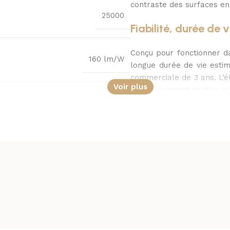
contraste des surfaces en
25000
Fiabilité, durée de v
Conçu pour fonctionner d
160 lm/W
longue durée de vie esti
commerciale de 3 ans. L’é
Voir plus
fonctionnement continu et 
150 lm/W
5700K
I
SOLD OUT