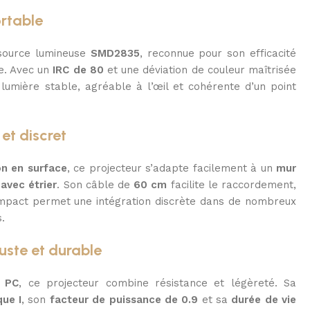
ortable
 source lumineuse
SMD2835
, reconnue pour son efficacité
ge. Avec un
IRC de 80
et une déviation de couleur maîtrisée
e lumière stable, agréable à l’œil et cohérente d’un point
et discret
on en surface
, ce projecteur s’adapte facilement à un
mur
avec étrier
. Son câble de
60 cm
facilite le raccordement,
mpact permet une intégration discrète dans de nombreux
.
uste et durable
t PC
, ce projecteur combine résistance et légèreté. Sa
que I
, son
facteur de puissance de 0.9
et sa
durée de vie