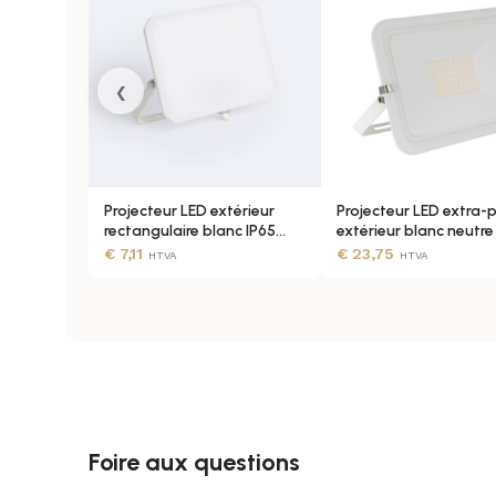
SÉRIE DE PRODUITS
‹
COULEUR DE LUMIÈRE
Projecteur LED extérieur
Projecteur LED extra-p
DÉVIATION STANDARD D’AJUSTEMENT DE CO
rectangulaire blanc IP65
extérieur blanc neutre
fixation murale
aluminium
€
7,11
€
23,75
HTVA
HTVA
DURÉE DE VIE
FACTEUR DE PUISSANCE
Foire aux questions