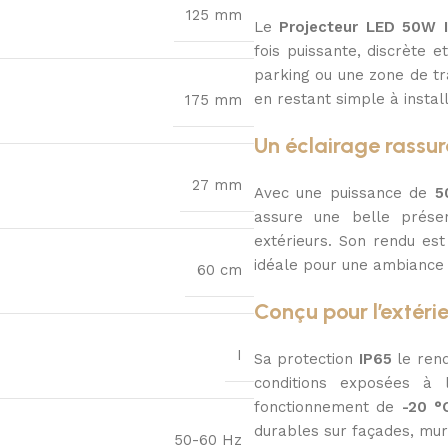
125 mm
Le
Projecteur LED 50W 
fois puissante, discrète 
parking ou une zone de tra
en restant simple à instal
175 mm
Un éclairage rassu
27 mm
Avec une puissance de
5
assure une belle présen
extérieurs. Son rendu e
idéale pour une ambiance 
60 cm
Conçu pour l’extéri
I
Sa protection
IP65
le rend
conditions exposées à 
fonctionnement de
-20 °
durables sur façades, mur
50-60 Hz