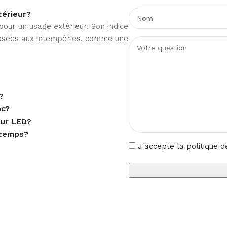
80
térieur?
our un usage extérieur. Son indice
posées aux intempéries, comme une
4000 lm
80 lm/W
?
nc?
eur LED?
2800K
 temps?
J'accepte la
politique d
Blanc
PC, Aluminium