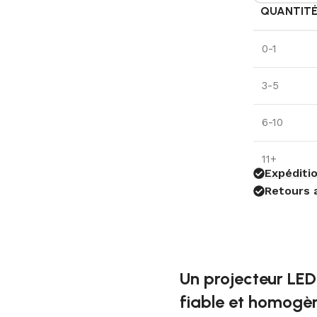
QUANTIT
0-1
3-5
6-10
11+
Expéditio
Retours 
Un projecteur LED
fiable et homogè