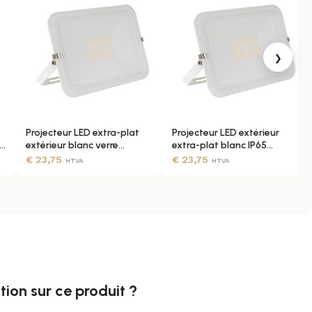
›
Projecteur LED extra-plat
Projecteur LED extérieur
extérieur blanc verre
extra-plat blanc IP65
aluminium IP65
aluminium
€
23,75
€
23,75
HTVA
HTVA
ion sur ce produit ?​