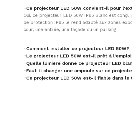
INDICE DE REP. CHROMATIQUE (IRC)
Ce projecteur LED 50W convient-il pour l'ex
Oui, ce projecteur LED 50W IP65 Blanc est conçu p
de protection IP65 le rend adapté aux zones ex
LUMINOSITÉ
cour, une entrée, une façade ou un parking.
Comment installer ce projecteur LED 50W?
RENDEMENT LUMINEUX
Le projecteur LED 50W est-il prêt à l'emploi
Quelle lumière donne ce projecteur LED bla
Faut-il changer une ampoule sur ce project
TEMPÉRATURE DE COULEUR
Ce projecteur LED 50W est-il fiable dans le
COULEUR
MATÉRIEL