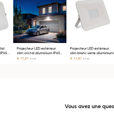
Lite
Blanc chaud
lat
Projecteur LED extérieur
Projecteur LED extérieur
ULEUR (MACADAM)
SDCM ≤ 5
 IP65
slim cristal aluminium IP65
slim blanc verre aluminium
blanc
IP65
€
17,81
€
17,81
HTVA
HTVA
40.000 Heures
0.9
Vous avez une quest