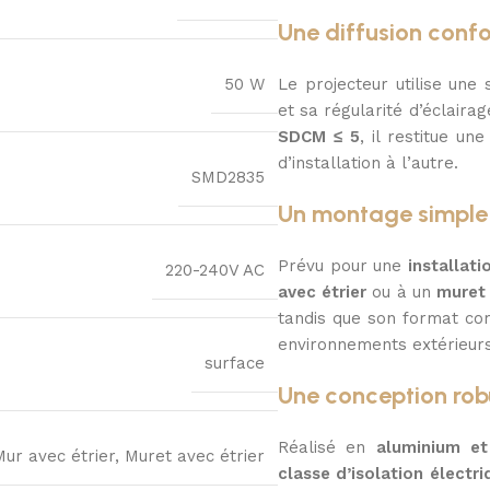
Une diffusion conf
50 W
Le projecteur utilise une
et sa régularité d’éclaira
SDCM ≤ 5
, il restitue un
d’installation à l’autre.
SMD2835
Un montage simple 
Prévu pour une
installati
220-240V AC
avec étrier
ou à un
muret 
tandis que son format co
environnements extérieurs
surface
Une conception rob
Réalisé en
aluminium e
Mur avec étrier, Muret avec étrier
classe d’isolation électri