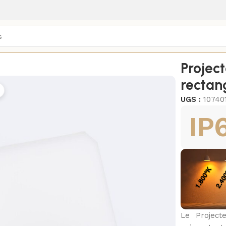
/
Projecteurs LED extérieurs
/
Projec
rectan
UGS :
10740
IP
Le Project
2800K