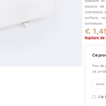
puissant e
espace de 
orientable 
surface, a
lumineuse.
€
1,4
Rupture de
Ce pro
Pas de 
ce produ
J'ai 