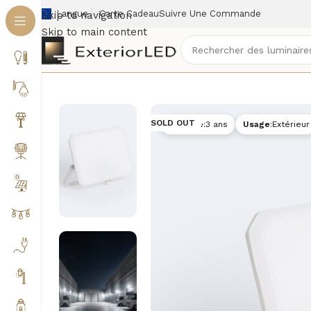
Langue
Carte Cadeau
Suivre Une Commande
Skip to navigation
Skip to main content
Accueil
/
Éclairage extérieur
/
Projecteurs extérieurs
SOLD OUT
Garantie
:
3 ans
Usage
:
Extérieur