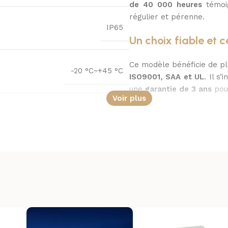
de 40 000 heures
témoig
régulier et pérenne.
IP65
Un choix fiable et ce
Ce modèle bénéficie de plu
-20 °C~+45 °C
ISO9001, SAA et UL
. Il s
une
garantie de 3 ans
pour
Voir plus
Extérieur
ÜV, DLC, ENEC, ISO9001, SAA, UL
3 ans