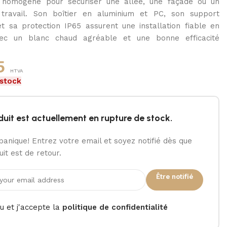
t homogène pour sécuriser une allée, une façade ou un
travail. Son boîtier en aluminium et PC, son support
et sa protection IP65 assurent une installation fiable en
vec un blanc chaud agréable et une bonne efficacité
5
HTVA
 stock
duit est actuellement en rupture de stock.
panique! Entrez votre email et soyez notifié dès que
it est de retour.
Être notifié
lu et j'accepte la
politique de confidentialité