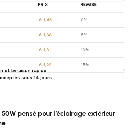
É
PRIX
REMISE
€
1,45
0%
€
1,38
5%
€
1,31
10%
€
1,23
15%
n et livraison rapide
acceptés sous 14 jours
 50W pensé pour l’éclairage extérieur
ne