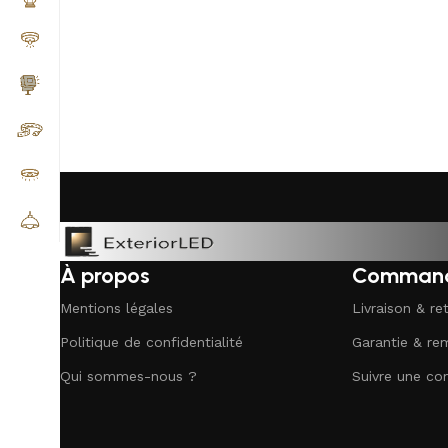
À propos
Comman
Mentions légales
Livraison & re
Politique de confidentialité
Garantie & r
Qui sommes-nous ?
Suivre une c