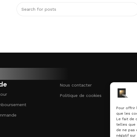
de
Nous contacter
tour
Politique de cookies
emboursement
Pour offrir
que les co
ommande
Le fait de
telles que 
de ne pas 
négatif sur