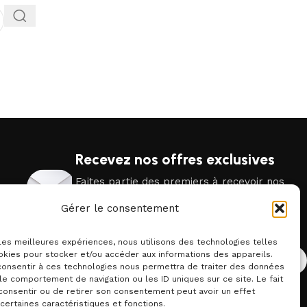
Recevez nos offres exclusives
Faites partie des premiers à recevoir nos
promotions et offres exclusives dans votre
Gérer le consentement
boîte mail.
E-mail
 les meilleures expériences, nous utilisons des technologies telles
okies pour stocker et/ou accéder aux informations des appareils.
 consentir à ces technologies nous permettra de traiter des données
le comportement de navigation ou les ID uniques sur ce site. Le fait
En vous inscrivant vous acceptez notre politique de
consentir ou de retirer son consentement peut avoir un effet
confidentialité.
 certaines caractéristiques et fonctions.