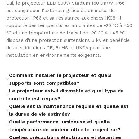
permettent une intégration simple aux systèmes de
Oui, le projecteur LED 800W Stadium 160 lm/W IP66
gestion d’éclairage professionnels. Ce pilotage précis
est conçu pour l'extérieur grâce à son indice de
favorise des ambiances adaptées aux compétitions et
protection IP66 et sa résistance aux chocs IK08. Il
aux entraînements, tout en facilitant la maintenance
supporte des températures ambiantes de -20 °C à +50
électrique et la mise à niveau technologique.
°C et une température de travail de -20 °C à +45 °C,
dispose d'une protection surtensions 6 kV et bénéficie
Installation adaptable et polyvalence
des certifications CE, RoHS et UKCA pour une
installation en environnements exigeants.
Pensé pour une installation en surface sur murs,
murets ou plafonds, son support réglable garantit un
positionnement optimal. Livré démonté pour un
Comment installer le projecteur et quels
transport facilité, il offre une solution polyvalente pour
supports sont compatibles?
terrains, complexes sportifs et zones extérieures
Le projecteur est-il dimmable et quel type de
exigeant un éclairage de haute qualité.
contrôle est requis?
Quelle est la maintenance requise et quelle est
la durée de vie estimée?
Quelle performance lumineuse et quelle
température de couleur offre le projecteur?
Quelles précautions électriques et garanties