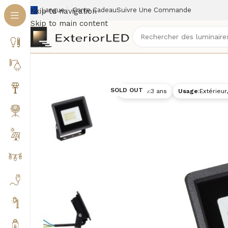
Langue
Carte Cadeau
Suivre Une Commande
Skip to navigation
Skip to main content
Accueil
/
Éclairage extérieur
/
Projecteurs extérieurs
SOLD OUT
Garantie
:
3 ans
Usage
:
Extérieur,