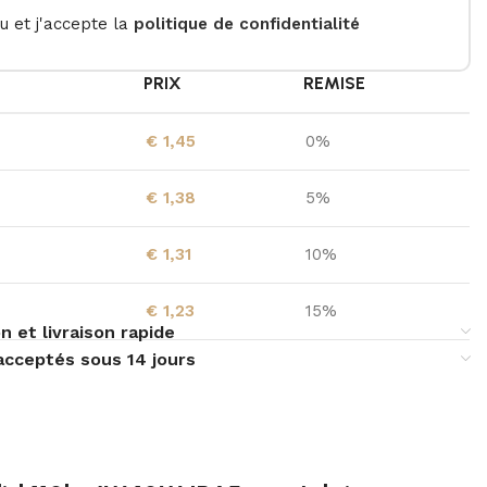
lu et j'accepte la
politique de confidentialité
É
PRIX
REMISE
€
1,45
0%
€
1,38
5%
€
1,31
10%
€
1,23
15%
n et livraison rapide
acceptés sous 14 jours