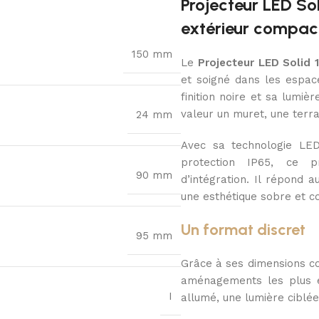
Projecteur LED So
extérieur compact
150 mm
Le
Projecteur LED Solid 
et soigné dans les espac
finition noire et sa lumi
valeur un muret, une terr
24 mm
Avec sa technologie LE
protection IP65, ce pro
90 mm
d’intégration. Il répond 
une esthétique sobre et 
Un format discret
95 mm
Grâce à ses dimensions co
aménagements les plus ex
I
allumé, une lumière ciblée