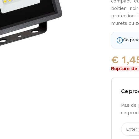
compact et
boîtier no
protection 
murets ou zo
Ce prod
€
1,4
Rupture de
Ce pro
Pas de 
ce produ