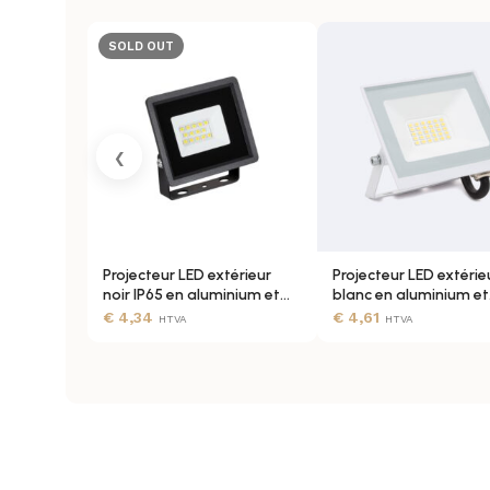
INDICE DE REP. CHROMATIQUE (IRC)
SOLD OUT
LUMINOSITÉ
‹
NOMBRE D’ALLUMAGES
Projecteur LED extérieur
Projecteur LED extérie
NOMBRE DE LED
noir IP65 en aluminium et
blanc en aluminium et
verre
verre, orientable
€
4,34
€
4,61
HTVA
HTVA
PERFORMANCE LED
RENDEMENT LUMINEUX