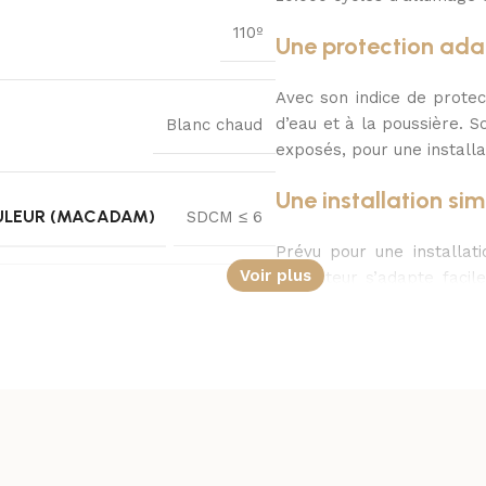
110º
Une protection ada
Avec son indice de protec
d’eau et à la poussière. 
Blanc chaud
exposés, pour une installa
Une installation si
ULEUR (MACADAM)
SDCM ≤ 6
Prévu pour une installat
Voir plus
projecteur s’adapte faci
alimentation 220-240V AC f
25.000 Heures
Un choix sûr pour l’
0.9
Certifié CE, RoHS et UKC
de qualité et de conformit
et sa garantie de 3 ans en