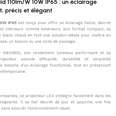
lid 110lm/W 10W IP65 : un éclairage
, précis et élégant
10W IP65
est conçu pour offrir un éclairage fiable, discret
es intérieurs comme extérieurs. Son format compact, sa
ère blanc chaud en font une solution idéale pour mettre en
asse, un balcon ou une zone de passage.
D SMD2835, son rendement lumineux performant et sa
jecteur associe efficacité, durabilité et simplicité
aux besoins d’un éclairage fonctionnel, tout en préservant
contemporaine.
mpactes, ce projecteur LED s’intègre facilement dans les
igeants. Il se fait discret de jour et apporte, une fois
 sans alourdir l’environnement visuel.