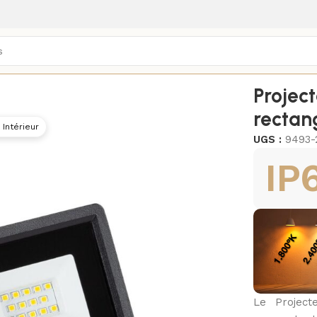
/
Projecteurs LED extérieurs
/
Project
rectan
 Intérieur
UGS :
9493-
IP
Le Project
3000K