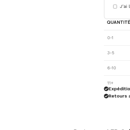
J'ai 
QUANTIT
0-1
3-5
6-10
11+
Expéditio
Retours 