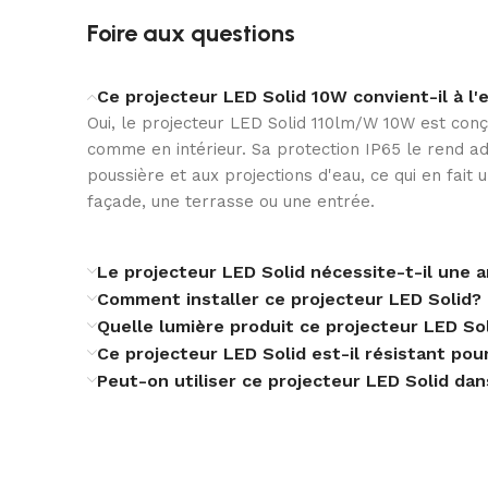
Foire aux questions
TEMPÉRATURE DE COULEUR
Ce projecteur LED Solid 10W convient-il à l'
Oui, le projecteur LED Solid 110lm/W 10W est conçu
comme en intérieur. Sa protection IP65 le rend a
ENVIRONNEMENT D’INSTALLATION SPÉCIAL
poussière et aux projections d'eau, ce qui en fait
façade, une terrasse ou une entrée.
INSTALLATION
Le projecteur LED Solid nécessite-t-il une 
Comment installer ce projecteur LED Solid?
Quelle lumière produit ce projecteur LED So
INSTALLATION DU SUPPORT
Ce projecteur LED Solid est-il résistant pou
Peut-on utiliser ce projecteur LED Solid da
PROTECTION IK