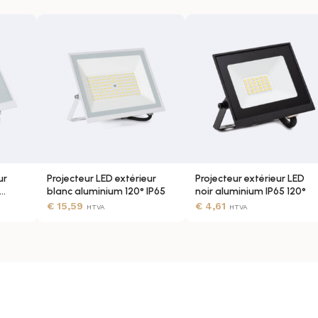
70
Le
Projecteur LED Soli
éclairage sobre, efficace 
résistance, pour valoriser
1000 lm
20000
ur
Projecteur LED extérieur
Projecteur extérieur LED
15
blanc aluminium 120° IP65
noir aluminium IP65 120°
€
15,59
€
4,61
HTVA
HTVA
110 lm/W
100 lm/W