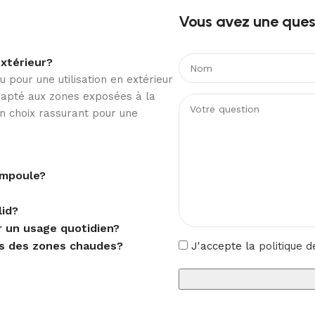
Vous avez une quest
3000K
extérieur?
 pour une utilisation en extérieur
dapté aux zones exposées à la
Température ambiante élevée
 un choix rassurant pour une
surface
ampoule?
lid?
r un usage quotidien?
Muret avec étrier
ns des zones chaudes?
J'accepte la
politique d
IK04