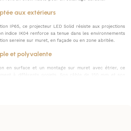
ptée aux extérieurs
tion IP65, ce projecteur LED Solid résiste aux projections
Son indice IK04 renforce sa tenue dans les environnements
tion sereine sur muret, en façade ou en zone abritée.
mple et polyvalente
ion en surface et un montage sur muret avec étrier, ce
lement à différents projets. Son câble de 150 mm et son
acilitent une mise en place propre et rapide.
éclairage quotidien
A, ce projecteur LED répond à des exigences essentielles
é. Sa classe électrique I, son facteur de puissance de 0.9
 font une solution rassurante pour l’éclairage extérieur.