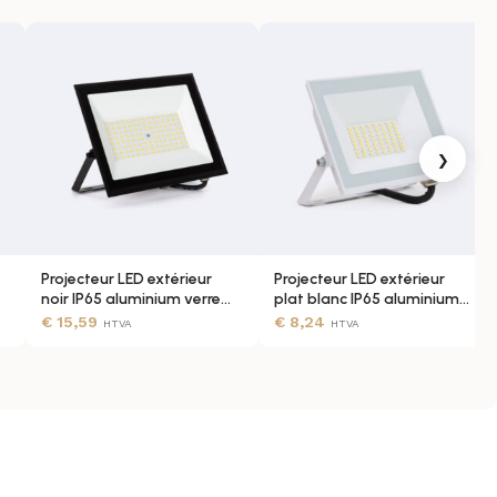
d 110lm/W 10W IP65
s’adresse à ceux qui recherchent un
et durable. Il conjugue confort lumineux, design discret et
 les espaces avec justesse et élégance.
›
Projecteur LED extérieur
Projecteur LED extérieur
noir IP65 aluminium verre
plat blanc IP65 aluminium
avec étrier
et verre
€
15,59
€
8,24
HTVA
HTVA