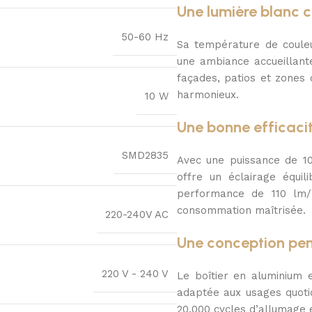
Une lumière blanc 
50-60 Hz
Sa température de couleu
une ambiance accueillante
façades, patios et zones 
harmonieux.
10 W
Une bonne efficaci
SMD2835
Avec une puissance de 10
offre un éclairage équil
performance de 110 lm/W
consommation maîtrisée.
220-240V AC
Une conception pen
220 V - 240 V
Le boîtier en aluminium 
adaptée aux usages quoti
20.000 cycles d’allumage e