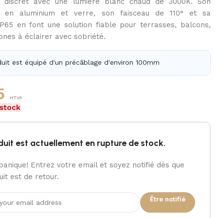
 discret avec une lumière blanc chaud de 3000K. Son
ir en aluminium et verre, son faisceau de 110° et sa
IP65 en font une solution fiable pour terrasses, balcons,
nes à éclairer avec sobriété.
uit est équipé d'un précâblage d'environ 100mm
5
HTVA
 stock
duit est actuellement en rupture de stock.
panique! Entrez votre email et soyez notifié dès que
it est de retour.
Être notifié